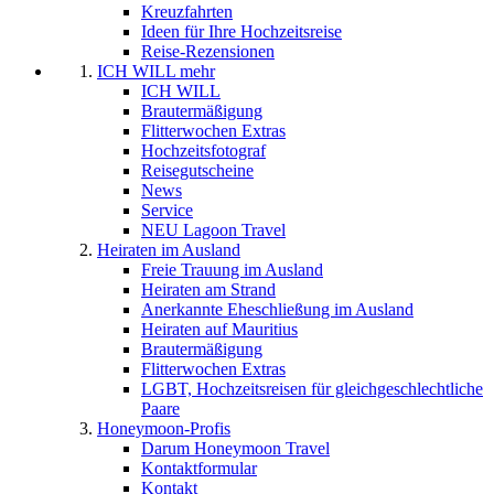
Kreuzfahrten
Ideen für Ihre Hochzeitsreise
Reise-Rezensionen
ICH WILL mehr
ICH WILL
Brautermäßigung
Flitterwochen Extras
Hochzeitsfotograf
Reisegutscheine
News
Service
NEU Lagoon Travel
Heiraten im Ausland
Freie Trauung im Ausland
Heiraten am Strand
Anerkannte Eheschließung im Ausland
Heiraten auf Mauritius
Brautermäßigung
Flitterwochen Extras
LGBT, Hochzeitsreisen für gleichgeschlechtliche
Paare
Honeymoon-Profis
Darum Honeymoon Travel
Kontaktformular
Kontakt