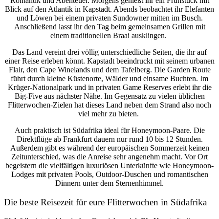
Romantik und Abenteuer. Morgens genießt ihr ein Frühstück mit
Blick auf den Atlantik in Kapstadt. Abends beobachtet ihr Elefanten
und Löwen bei einem privaten Sundowner mitten im Busch.
Anschließend lasst ihr den Tag beim gemeinsamen Grillen mit
einem traditionellen Braai ausklingen.
Das Land vereint drei völlig unterschiedliche Seiten, die ihr auf
einer Reise erleben könnt. Kapstadt beeindruckt mit seinem urbanen
Flair, den Cape Winelands und dem Tafelberg. Die Garden Route
führt durch kleine Küstenorte, Wälder und einsame Buchten. Im
Krüger-Nationalpark und in privaten Game Reserves erlebt ihr die
Big-Five aus nächster Nähe. Im Gegensatz zu vielen üblichen
Flitterwochen-Zielen hat dieses Land neben dem Strand also noch
viel mehr zu bieten.
Auch praktisch ist Südafrika ideal für Honeymoon-Paare. Die
Direktflüge ab Frankfurt dauern nur rund 10 bis 12 Stunden.
Außerdem gibt es während der europäischen Sommerzeit keinen
Zeitunterschied, was die Anreise sehr angenehm macht. Vor Ort
begeistern die vielfältigen luxuriösen Unterkünfte wie Honeymoon-
Lodges mit privaten Pools, Outdoor-Duschen und romantischen
Dinnern unter dem Sternenhimmel.
Die beste Reisezeit für eure Flitterwochen in Südafrika