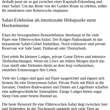
deshalb passt sie so gut zwischen einer Kapstadt-Erkundung und
einer Safari. Um das Beste von der Garden Route zu erleben, solltet
Ihr
mindestens eine Reisewoche
einplanen.
Safari-Erlebnisse als emotionaler Höhepunkt eurer
Hochzeitsreise
Eines der bewegendsten Reiseerlebnisse überhaupt ist für viele
Paare eine Flitterwochen-Safari. Der
Krüger-Nationalpark
ist das
bekannteste Safari-Gebiet Südafrikas. Noch exklusiver sind private
Reservate wie Sabi Sand, Timbavati oder Thornybush.
Dort erlebt Ihr kleinere Lodges, private Game Drives und intensive
Tierbeobachtungen. Wenn ein Löwe am frühen Morgen durch das
Gras streift oder Elefanten direkt an dem Jeep vorbeiziehen,
entstehen Erinnerungen fürs Leben.
Viele der Lodges sind ganz auf Paare ausgerichtet und eignen sich
bestens für eine Honeymoon-Safari. Private Pools mit Blick in die
Savanne, Outdoor-Badewannen und Dinner am Lagerfeuer schaffen
eine außergewöhnliche Atmosphäre. Einige Lodges bieten sogar
Sleep Outs unter freiem Himmel an.
Die
beste Reisezeit für eine Flitterwochen-Safari
liegt zwischen Juni
und September. In der Trockenzeit sammeln sich viele Tiere an