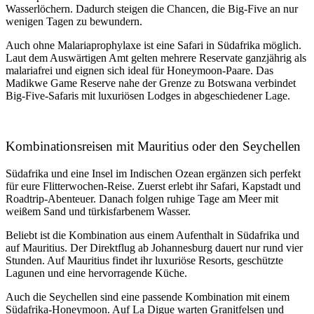
Wasserlöchern. Dadurch steigen die Chancen, die Big-Five an nur
wenigen Tagen zu bewundern.
Auch ohne Malariaprophylaxe ist eine Safari in Südafrika möglich.
Laut dem
Auswärtigen
Amt
gelten mehrere Reservate ganzjährig als
malariafrei und eignen sich ideal für Honeymoon-Paare. Das
Madikwe Game Reserve nahe der Grenze zu Botswana verbindet
Big-Five-Safaris mit luxuriösen Lodges in abgeschiedener Lage.
Kombinationsreisen mit Mauritius oder den Seychellen
Südafrika und eine Insel im Indischen Ozean ergänzen sich perfekt
für eure Flitterwochen-Reise. Zuerst erlebt ihr Safari, Kapstadt und
Roadtrip-Abenteuer. Danach folgen ruhige Tage am Meer mit
weißem Sand und türkisfarbenem Wasser.
Beliebt ist die Kombination aus einem Aufenthalt in Südafrika und
auf
Mauritius
. Der Direktflug ab Johannesburg dauert nur rund vier
Stunden. Auf Mauritius findet ihr luxuriöse Resorts, geschützte
Lagunen und eine hervorragende Küche.
Auch die
Seychellen
sind eine passende Kombination mit einem
Südafrika-Honeymoon. Auf La Digue warten Granitfelsen und