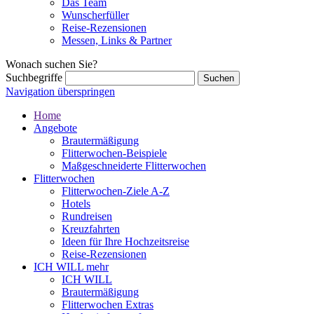
Das Team
Wunscherfüller
Reise-Rezensionen
Messen, Links & Partner
Wonach suchen Sie?
Suchbegriffe
Navigation überspringen
Home
Angebote
Brautermäßigung
Flitterwochen-Beispiele
Maßgeschneiderte Flitterwochen
Flitterwochen
Flitterwochen-Ziele A-Z
Hotels
Rundreisen
Kreuzfahrten
Ideen für Ihre Hochzeitsreise
Reise-Rezensionen
ICH WILL mehr
ICH WILL
Brautermäßigung
Flitterwochen Extras