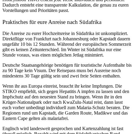
Dadurch entsteht eine transparente Kalkulation, die genau zu euren
Vorstellungen und Prioritäten passt.
Praktisches für eure Anreise nach Südafrika
Die Anreise zu eurer Hochzeitsreise in Südafrika ist unkompliziert.
Direktflüge von Frankfurt nach Johannesburg oder Kapstadt dauern
ungefähr 10 bis 12 Stunden. Während der europäischen Sommerzeit
gibt es keinen Zeitunterschied. Im Winter ist Südafrika nur eine
Stunde voraus, was einen möglichen Jetlag minimiert.
Deutsche Staatsangehörige benötigen für touristische Aufenthalte bis
zu 90 Tage kein Visum. Der Reisepass muss bei Ausreise noch
mindestens 30 Tage gültig sein und zwei freie Seiten enthalten.
Wenn ihr aus Europa einreist, braucht ihr keine Impfungen. Die
STIKO
empfiehlt, sich gegen Hepatitis A impfen zu lassen und den
Impfschutz auf den neuesten Stand zu bringen. Wenn ihr in den
Krüger-Nationalpark oder nach KwaZulu-Natal reist, dann lasst
euch vorher unbedingt individuell zum Malaria-Schutz beraten. Die
Regionen rund um Kapstadt, die Garden Route, Madikwe und das
Eastern Cape
gelten als malariafrei
.
Englisch wird landesweit gesprochen und Kartenzahlung ist fast
überall möglich. Bezahlt wird mit dem Südafrikanischen Rand