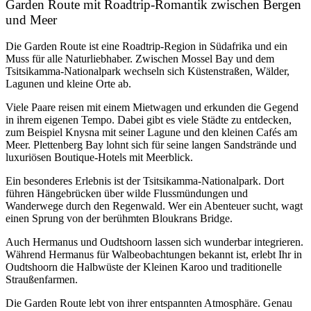
Garden Route mit Roadtrip-Romantik zwischen Bergen
und Meer
Die Garden Route ist eine Roadtrip-Region in Südafrika und ein
Muss für alle
Naturliebhaber
. Zwischen Mossel Bay und dem
Tsitsikamma-Nationalpark wechseln sich Küstenstraßen, Wälder,
Lagunen und kleine Orte ab.
Viele Paare reisen mit einem Mietwagen und erkunden die Gegend
in ihrem eigenen Tempo. Dabei gibt es viele Städte zu entdecken,
zum Beispiel Knysna mit seiner Lagune und den kleinen Cafés am
Meer. Plettenberg Bay lohnt sich für seine langen Sandstrände und
luxuriösen Boutique-Hotels mit Meerblick.
Ein besonderes Erlebnis ist der Tsitsikamma-Nationalpark. Dort
führen Hängebrücken über wilde Flussmündungen und
Wanderwege durch den Regenwald. Wer ein Abenteuer sucht, wagt
einen Sprung von der berühmten Bloukrans Bridge.
Auch Hermanus und Oudtshoorn lassen sich wunderbar integrieren.
Während Hermanus für Walbeobachtungen bekannt ist, erlebt Ihr in
Oudtshoorn die Halbwüste der Kleinen Karoo und traditionelle
Straußenfarmen.
Die Garden Route lebt von ihrer entspannten Atmosphäre. Genau