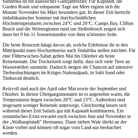
Südafrika ist ein klassisches Ganzjahresziel: Für Kapstadt, die
Garden Route und entspannte Tage am Meer eignen sich die
Monate November bis März besonders gut. In dieser Zeit herrscht
südafrikanischer Sommer mit
durchschnittlichen
Höchsttemperaturen
zwischen 24°C und 26°C
.
Camps Bay, Clifton
Beach und die Weinregionen rund um Stellenbosch zeigen sich
dann bei 9 bis 11 Sonnenstunden von ihrer schönsten Seite.
Die beste Reisezeit hängt davon ab, welche Erlebnisse ihr in den
Mittelpunkt eurer Hochzeitsreise nach Südafrika stellen möchtet. Für
eine Flitterwochen-Safari gelten Mai bis Oktober als beste
Reisemonate. Die Trockenzeit sorgt dafür, dass sich viele Tiere an
Wasserstellen sammeln. Dadurch steigen die Chancen auf intensive
Tierbeobachtungen im Krüger-Nationalpark, in Sabi Sand oder
Timbavati deutlich.
Reizvoll sind auch der April oder Mai sowie der September und
Oktober. In diesen Übergangsmonaten ist es angenehm warm, die
Temperaturen liegen zwischen 20°C und
23°C
.
Außerdem sind
insgesamt weniger Reisende unterwegs. Gleichzeitig lassen sich
während dieser Zeit Safaris gut mit Kapstadt kombinieren. Ein
romantisches Extra erwartet euch zwischen Juni und November in
der
„
Walhauptstadt” Hermanus. Dann ziehen Wale direkt an der
Küste vorbei und können oft sogar vom Land aus beobachtet
werden.