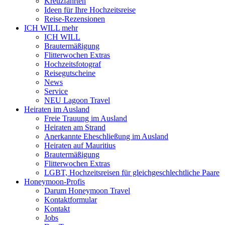
Kreuzfahrten
Ideen für Ihre Hochzeitsreise
Reise-Rezensionen
ICH WILL mehr
ICH WILL
Brautermäßigung
Flitterwochen Extras
Hochzeitsfotograf
Reisegutscheine
News
Service
NEU Lagoon Travel
Heiraten im Ausland
Freie Trauung im Ausland
Heiraten am Strand
Anerkannte Eheschließung im Ausland
Heiraten auf Mauritius
Brautermäßigung
Flitterwochen Extras
LGBT, Hochzeitsreisen für gleichgeschlechtliche Paare
Honeymoon-Profis
Darum Honeymoon Travel
Kontaktformular
Kontakt
Jobs