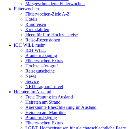
Maßgeschneiderte Flitterwochen
Flitterwochen
Flitterwochen-Ziele A-Z
Hotels
Rundreisen
Kreuzfahrten
Ideen für Ihre Hochzeitsreise
Reise-Rezensionen
ICH WILL mehr
ICH WILL
Brautermäßigung
Flitterwochen Extras
Hochzeitsfotograf
Reisegutscheine
News
Service
NEU Lagoon Travel
Heiraten im Ausland
Freie Trauung im Ausland
Heiraten am Strand
Anerkannte Eheschließung im Ausland
Heiraten auf Mauritius
Brautermäßigung
Flitterwochen Extras
LGBT, Hochzeitsreisen für gleichgeschlechtliche Paare