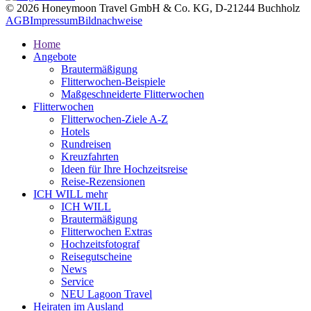
© 2026 Honeymoon Travel GmbH & Co. KG, D-21244 Buchholz
AGB
Impressum
Bildnachweise
Home
Angebote
Brautermäßigung
Flitterwochen-Beispiele
Maßgeschneiderte Flitterwochen
Flitterwochen
Flitterwochen-Ziele A-Z
Hotels
Rundreisen
Kreuzfahrten
Ideen für Ihre Hochzeitsreise
Reise-Rezensionen
ICH WILL mehr
ICH WILL
Brautermäßigung
Flitterwochen Extras
Hochzeitsfotograf
Reisegutscheine
News
Service
NEU Lagoon Travel
Heiraten im Ausland