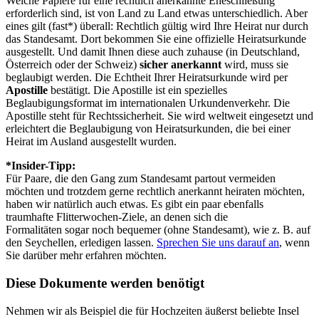
Welche Papiere für eine rechtlich anerkannte Eheschließung
erforderlich sind, ist von Land zu Land etwas unterschiedlich. Aber
eines gilt (fast*) überall: Rechtlich gültig wird Ihre Heirat nur durch
das Standesamt. Dort bekommen Sie eine offizielle Heiratsurkunde
ausgestellt. Und damit Ihnen diese auch zuhause (in Deutschland,
Österreich oder der Schweiz)
sicher anerkannt
wird, muss sie
beglaubigt werden. Die Echtheit Ihrer Heiratsurkunde wird per
Apostille
bestätigt. Die Apostille ist ein spezielles
Beglaubigungsformat im internationalen Urkundenverkehr. Die
Apostille steht für Rechtssicherheit. Sie wird weltweit eingesetzt und
erleichtert die Beglaubigung von Heiratsurkunden, die bei einer
Heirat im Ausland ausgestellt wurden.
*Insider-Tipp:
Für Paare, die den Gang zum Standesamt partout vermeiden
möchten und trotzdem gerne rechtlich anerkannt heiraten möchten,
haben wir natürlich auch etwas. Es gibt ein paar ebenfalls
traumhafte Flitterwochen-Ziele, an denen sich die
Formalitäten sogar noch bequemer (ohne Standesamt), wie z. B. auf
den Seychellen, erledigen lassen.
Sprechen Sie uns darauf an
, wenn
Sie darüber mehr erfahren möchten.
Diese Dokumente werden benötigt
Nehmen wir als Beispiel die für Hochzeiten äußerst beliebte Insel