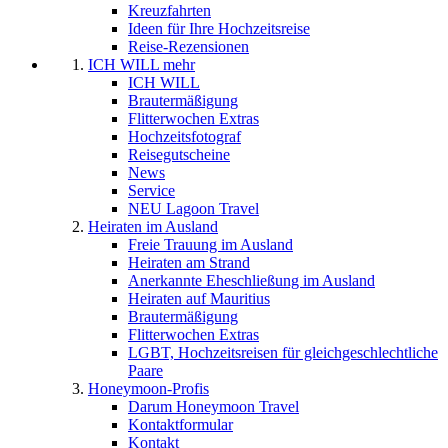
Kreuzfahrten
Ideen für Ihre Hochzeitsreise
Reise-Rezensionen
ICH WILL mehr
ICH WILL
Brautermäßigung
Flitterwochen Extras
Hochzeitsfotograf
Reisegutscheine
News
Service
NEU Lagoon Travel
Heiraten im Ausland
Freie Trauung im Ausland
Heiraten am Strand
Anerkannte Eheschließung im Ausland
Heiraten auf Mauritius
Brautermäßigung
Flitterwochen Extras
LGBT, Hochzeitsreisen für gleichgeschlechtliche
Paare
Honeymoon-Profis
Darum Honeymoon Travel
Kontaktformular
Kontakt