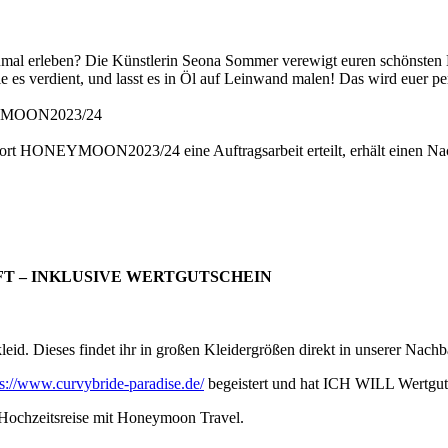
 einmal erleben? Die Künstlerin Seona Sommer verewigt euren schönste
ie es verdient, und lasst es in Öl auf Leinwand malen! Das wird euer 
ONEYMOON2023/24
nwort HONEYMOON2023/24 eine Auftragsarbeit erteilt, erhält einen N
T – INKLUSIVE WERTGUTSCHEIN
leid. Dieses findet ihr in großen Kleidergrößen direkt in unserer Nachb
ps://www.curvybride-paradise.de/
begeistert und hat ICH WILL Wertgut
r Hochzeitsreise mit Honeymoon Travel.