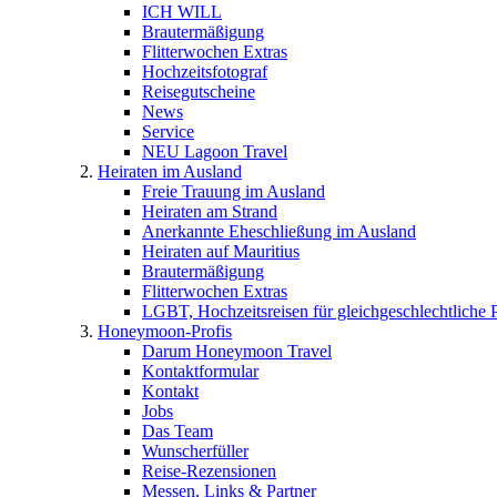
ICH WILL
Brautermäßigung
Flitterwochen Extras
Hochzeitsfotograf
Reisegutscheine
News
Service
NEU Lagoon Travel
Heiraten im Ausland
Freie Trauung im Ausland
Heiraten am Strand
Anerkannte Eheschließung im Ausland
Heiraten auf Mauritius
Brautermäßigung
Flitterwochen Extras
LGBT, Hochzeitsreisen für gleichgeschlechtliche 
Honeymoon-Profis
Darum Honeymoon Travel
Kontaktformular
Kontakt
Jobs
Das Team
Wunscherfüller
Reise-Rezensionen
Messen, Links & Partner