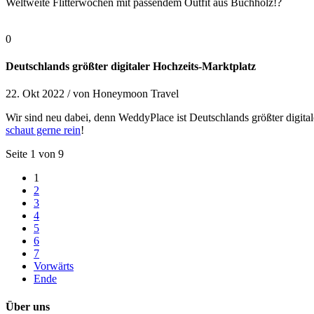
Weltweite Flitterwochen mit passendem Outfit aus Buchholz!?
0
Deutschlands größter digitaler Hochzeits-Marktplatz
22. Okt 2022 /
von
Honeymoon Travel
Wir sind neu dabei, denn WeddyPlace ist Deutschlands größter digita
schaut gerne rein
!
Seite 1 von 9
1
2
3
4
5
6
7
Vorwärts
Ende
Über uns