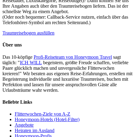
Reisedauer, Luxuskategorie, Reisebudget)? Dann können Sie uns
Ihre Angaben auch über den Traumreisebogen liefern. Das ist der
schnellste Weg zu einem Angebot.
(Oder noch bequemer: Callback-Service nutzen, einfach über das
Telefonhörer-Symbol am rechten Seitenrand.)
Traumreisebogen ausfüllen
Über uns
Das 10-köpfige
Profi-Reiseteam von Honeymoon Travel
sagt
täglich: "
ICH WILL
begeistern, größte Freude schaffen, verliebte
Paare glücklich machen und unvergessliche Flitterwochen
kreieren!" Wir beraten aus eigenen Reise-Erfahrungen, erstellen mit
Begeisterung individuelle und luxuriöse Traumreisen, buchen mit
Perfektion und lassen für unsere anspruchsvollen Gäste alle
Urlaubsträume wahr werden.
Beliebte Links
Flitterwochen-Ziele von A-Z
Honeymoon-Hotels (Hotel-Filter)
Angebote
Heiraten im Ausland
Honeymoon-Profis