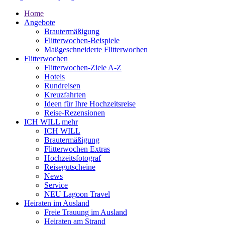
Home
Angebote
Brautermäßigung
Flitterwochen-Beispiele
Maßgeschneiderte Flitterwochen
Flitterwochen
Flitterwochen-Ziele A-Z
Hotels
Rundreisen
Kreuzfahrten
Ideen für Ihre Hochzeitsreise
Reise-Rezensionen
ICH WILL mehr
ICH WILL
Brautermäßigung
Flitterwochen Extras
Hochzeitsfotograf
Reisegutscheine
News
Service
NEU Lagoon Travel
Heiraten im Ausland
Freie Trauung im Ausland
Heiraten am Strand