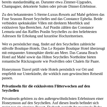
bereits standardmäßig an. Darunter etwa Zimmer-Upgrades,
Champagner, dekorierte Suiten oder private Dinner-Erlebnisse.
Zu den bekanntesten 5-Sterne-Luxus-Resorts auf Mahé gehören das
Four Seasons Resort Seychelles
und das
Constance Ephelia
. Beide
verbinden spektakuläre Villen mit direktem Meerblick und
exklusiven Spa-Bereichen. Auf Praslin zählen das
Constance
Lemuria
und das
Raffles Praslin Seychelles
zu den beliebtesten
Adressen für Erholung und luxuriöse Hochzeitsreisen.
Wer es persönlicher mag, findet auf den Seychellen zahlreiche
stilvolle Boutique-Hotels. Das
Le Repaire Boutique Hotel
überzeugt
mit entspannter Atmosphäre direkt am Meer. Das
Carana Beach
Hotel
auf Mahé sowie das
Hilton Seychelles Northolme
bieten
romantische Rückzugsorte wie Poolvillen oder Chalets für Paare.
Honeymoon Travel prüft viele Hotels persönlich vor Ort und
empfiehlt nur Unterkünfte, die wirklich zum gewünschten Reisestil
passen.
Privatinseln für die exklusivsten Flitterwochen auf den
Seychellen
Privatinseln gehören zu den außergewöhnlichsten Erlebnissen einer
Honeymoon auf den Seychellen. Auf diesen Inseln befindet sich