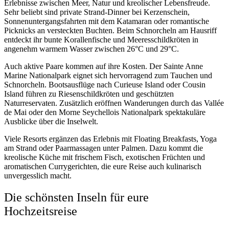
Erlebnisse zwischen Meer, Natur und kreolischer Lebensfreude.
Sehr beliebt sind private Strand-Dinner bei Kerzenschein,
Sonnenuntergangsfahrten mit dem Katamaran oder romantische
Picknicks an versteckten Buchten. Beim Schnorcheln am Hausriff
entdeckt ihr bunte Korallenfische und Meeresschildkröten in
angenehm warmem Wasser zwischen 26°C und 29°C.
Auch aktive Paare kommen auf ihre Kosten. Der Sainte Anne
Marine Nationalpark eignet sich hervorragend zum Tauchen und
Schnorcheln. Bootsausflüge nach Curieuse Island oder Cousin
Island führen zu Riesenschildkröten und geschützten
Naturreservaten. Zusätzlich eröffnen Wanderungen durch das Vallée
de Mai oder den Morne Seychellois Nationalpark spektakuläre
Ausblicke über die Inselwelt.
Viele Resorts ergänzen das Erlebnis mit Floating Breakfasts, Yoga
am Strand oder Paarmassagen unter Palmen. Dazu kommt die
kreolische Küche mit frischem Fisch, exotischen Früchten und
aromatischen Currygerichten, die eure Reise auch kulinarisch
unvergesslich macht.
Die schönsten Inseln für eure
Hochzeitsreise