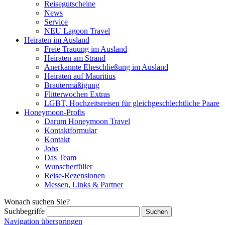
Reisegutscheine
News
Service
NEU Lagoon Travel
Heiraten im Ausland
Freie Trauung im Ausland
Heiraten am Strand
Anerkannte Eheschließung im Ausland
Heiraten auf Mauritius
Brautermäßigung
Flitterwochen Extras
LGBT, Hochzeitsreisen für gleichgeschlechtliche Paare
Honeymoon-Profis
Darum Honeymoon Travel
Kontaktformular
Kontakt
Jobs
Das Team
Wunscherfüller
Reise-Rezensionen
Messen, Links & Partner
Wonach suchen Sie?
Suchbegriffe
Navigation überspringen