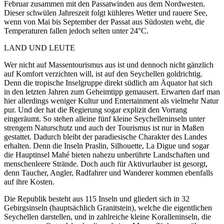
Februar zusammen mit den Passatwinden aus dem Nordwesten.
Dieser schwülen Jahreszeit folgt kühleres Wetter und rauere See,
wenn von Mai bis September der Passat aus Südosten weht, die
Temperaturen fallen jedoch selten unter 24°C.
LAND UND LEUTE
Wer nicht auf Massentourismus aus ist und dennoch nicht gänzlich
auf Komfort verzichten will, ist auf den Seychellen goldrichtig.
Denn die tropische Inselgruppe direkt südlich am Äquator hat sich
in den letzten Jahren zum Geheimtipp gemausert. Erwarten darf man
hier allerdings weniger Kultur und Entertainment als vielmehr Natur
pur. Und der hat die Regierung sogar explizit den Vorrang
eingeräumt. So stehen alleine fünf kleine Seychelleninseln unter
strengem Naturschutz und auch der Tourismus ist nur in Maßen
gestattet. Dadurch bleibt der paradiesische Charakter des Landes
erhalten. Denn die Inseln Praslin, Silhouette, La Digue und sogar
die Hauptinsel Mahé bieten nahezu unberührte Landschaften und
menschenleere Strände. Doch auch für Aktivurlauber ist gesorgt,
denn Taucher, Angler, Radfahrer und Wanderer kommen ebenfalls
auf ihre Kosten.
Die Republik besteht aus 115 Inseln und gliedert sich in 32
Gebirgsinseln (hauptsächlich Granitstein), welche die eigentlichen
Seychellen darstellen, und in zahlreiche kleine Koralleninseln, die