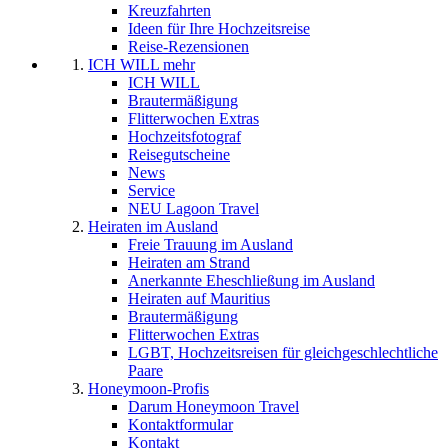
Kreuzfahrten
Ideen für Ihre Hochzeitsreise
Reise-Rezensionen
ICH WILL mehr
ICH WILL
Brautermäßigung
Flitterwochen Extras
Hochzeitsfotograf
Reisegutscheine
News
Service
NEU Lagoon Travel
Heiraten im Ausland
Freie Trauung im Ausland
Heiraten am Strand
Anerkannte Eheschließung im Ausland
Heiraten auf Mauritius
Brautermäßigung
Flitterwochen Extras
LGBT, Hochzeitsreisen für gleichgeschlechtliche
Paare
Honeymoon-Profis
Darum Honeymoon Travel
Kontaktformular
Kontakt