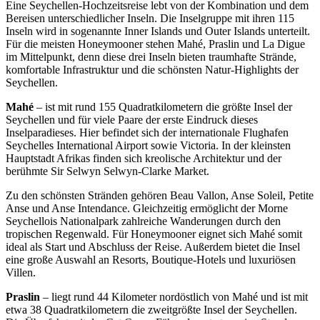
Eine Seychellen-Hochzeitsreise lebt von der Kombination und dem
Bereisen unterschiedlicher Inseln. Die Inselgruppe mit ihren 115
Inseln wird in sogenannte Inner Islands und Outer Islands unterteilt.
Für die meisten Honeymooner stehen Mahé, Praslin und La Digue
im Mittelpunkt, denn diese drei Inseln bieten traumhafte Strände,
komfortable Infrastruktur und die schönsten Natur-Highlights der
Seychellen.
Mahé
–
ist mit rund 155 Quadratkilometern die größte Insel der
Seychellen und für viele Paare der erste Eindruck dieses
Inselparadieses. Hier befindet sich der internationale Flughafen
Seychelles International Airport sowie Victoria. In der
kleinsten
Hauptstadt Afrikas
finden sich kreolische Architektur und der
berühmte Sir Selwyn Selwyn-Clarke Market.
Zu den schönsten Stränden gehören Beau Vallon, Anse Soleil, Petite
Anse und Anse Intendance. Gleichzeitig ermöglicht der Morne
Seychellois Nationalpark zahlreiche Wanderungen durch den
tropischen Regenwald. Für Honeymooner eignet sich Mahé somit
ideal als Start und Abschluss der Reise. Außerdem bietet die Insel
eine große Auswahl an Resorts, Boutique-Hotels und luxuriösen
Villen.
Praslin
–
liegt rund 44 Kilometer nordöstlich von Mahé und ist mit
etwa 38 Quadratkilometern die zweitgrößte Insel der Seychellen.