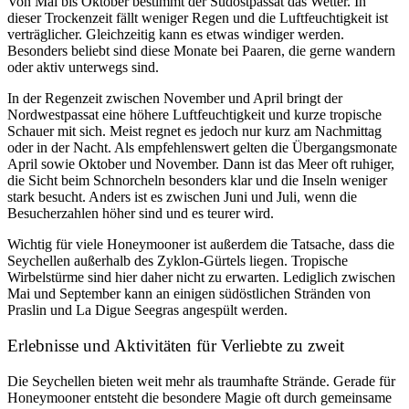
Von Mai bis Oktober bestimmt der Südostpassat das Wetter. In
dieser Trockenzeit fällt weniger Regen und die Luftfeuchtigkeit ist
verträglicher. Gleichzeitig kann es etwas windiger werden.
Besonders beliebt sind diese Monate bei Paaren, die gerne wandern
oder aktiv unterwegs sind.
In der Regenzeit zwischen November und April bringt der
Nordwestpassat eine höhere Luftfeuchtigkeit und kurze tropische
Schauer mit sich. Meist regnet es jedoch nur kurz am Nachmittag
oder in der Nacht. Als empfehlenswert gelten die Übergangsmonate
April sowie Oktober und November. Dann ist das Meer oft ruhiger,
die Sicht beim Schnorcheln besonders klar und die Inseln weniger
stark besucht. Anders ist es zwischen Juni und Juli, wenn die
Besucherzahlen höher sind und es teurer wird.
Wichtig für viele Honeymooner ist außerdem die Tatsache, dass die
Seychellen außerhalb des Zyklon-Gürtels liegen. Tropische
Wirbelstürme sind hier daher nicht zu erwarten. Lediglich zwischen
Mai und September kann an einigen südöstlichen Stränden von
Praslin und La Digue Seegras angespült werden.
Erlebnisse und Aktivitäten für Verliebte zu zweit
Die Seychellen bieten weit mehr als traumhafte Strände. Gerade für
Honeymooner entsteht die besondere Magie oft durch gemeinsame