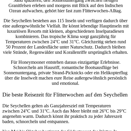
Sand spazieren, den Sonnenuntergang zwischen riesigen
Granitfelsen erleben und morgens mit Blick auf den Indischen
Ozean aufwachen, gehört hier fast zum Flitterwochen-Alltag.
Die Seychellen bestehen aus 115 Inseln und verfügen dadurch über
eine außergewöhnliche Vielfalt. Ihr könnt lebendige Hauptinseln mit
luxuriösen Resorts mit kleinen, abgeschiedenen Inselparadiesen
kombinieren. Das tropische Klima sorgt ganzjährig für
Temperaturen zwischen 24°C und 31°C
. Gleichzeitig stehen rund
50 Prozent der Landesfläche unter Naturschutz. Dadurch bleiben
viele Strände, Regenwälder und Korallenriffe ursprünglich erhalten.
Für Honeymooner entstehen daraus einzigartige Erlebnisse.
Schnorcheln am Hausriff, romantische Bootsausflüge bei
Sonnenuntergang, private Strand-Picknicks oder ein Helikopterflug
über die Inselwelt machen eure Reise außergewöhnlich persönlich
und emotional.
Die beste Reisezeit für Flitterwochen auf den Seychellen
Die Seychellen gelten als Ganzjahresziel mit Temperaturen
zwischen 24°C und 31°C. Auch das Meer bleibt mit 26°C bis 29°C
angenehm warm. Dadurch könnt ihr praktisch zu jeder Jahreszeit
baden, schnorcheln und entspannen.