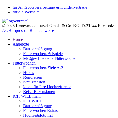
für Angebotsverarbeitung & Kundenverträge
für die Webseite
© 2026 Honeymoon Travel GmbH & Co. KG, D-21244 Buchholz
AGB
Impressum
Bildnachweise
Home
Angebote
Brautermäßigung
Flitterwochen-Beispiele
Maßgeschneiderte Flitterwochen
Flitterwochen
Flitterwochen-Ziele A-Z
Hotels
Rundreisen
Kreuzfahrten
Ideen für Ihre Hochzeitsreise
Reise-Rezensionen
ICH WILL mehr
ICH WILL
Brautermäßigung
Flitterwochen Extras
Hochzeitsfotograf