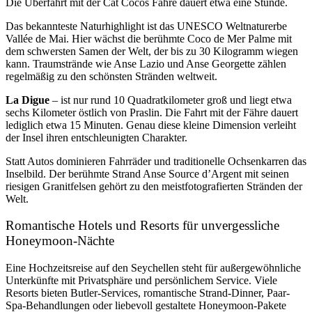
Die Überfahrt mit der Cat Cocos Fähre dauert etwa eine Stunde.
Das bekannteste Naturhighlight ist das UNESCO Weltnaturerbe
Vallée de Mai. Hier wächst die berühmte Coco de Mer Palme mit
dem schwersten Samen der Welt, der bis zu 30 Kilogramm wiegen
kann. Traumstrände wie Anse Lazio und Anse Georgette zählen
regelmäßig zu den
schönsten Stränden weltweit
.
La Digue
–
ist nur rund 10 Quadratkilometer groß und liegt etwa
sechs Kilometer östlich von Praslin. Die Fahrt mit der Fähre dauert
lediglich etwa 15 Minuten. Genau diese kleine Dimension verleiht
der Insel ihren entschleunigten Charakter.
Statt Autos dominieren Fahrräder und traditionelle Ochsenkarren das
Inselbild. Der berühmte Strand Anse Source d’Argent mit seinen
riesigen Granitfelsen gehört zu den
meistfotografierten Stränden der
Welt
.
Romantische Hotels und Resorts für unvergessliche
Honeymoon-Nächte
Eine Hochzeitsreise auf den Seychellen steht für außergewöhnliche
Unterkünfte mit Privatsphäre und persönlichem Service. Viele
Resorts bieten Butler-Services, romantische Strand-Dinner, Paar-
Spa-Behandlungen oder liebevoll gestaltete Honeymoon-Pakete