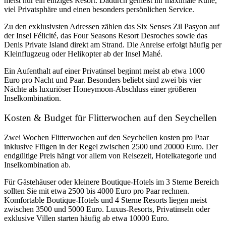
meist nur ein einziges Resort. Dadurch genießt ihr maximale Ruhe,
viel Privatsphäre und einen besonders persönlichen Service.
Zu den exklusivsten Adressen zählen das
Six Senses Zil Pasyon
auf
der Insel Félicité, das
Four Seasons Resort Desroches
sowie das
Denis Private Island
direkt am Strand. Die Anreise erfolgt häufig per
Kleinflugzeug oder Helikopter ab der Insel Mahé.
Ein Aufenthalt auf einer Privatinsel beginnt meist ab etwa 1000
Euro pro Nacht und Paar. Besonders beliebt sind zwei bis vier
Nächte als luxuriöser Honeymoon-Abschluss einer größeren
Inselkombination.
Kosten & Budget für Flitterwochen auf den Seychellen
Zwei Wochen Flitterwochen auf den Seychellen kosten pro Paar
inklusive Flügen in der Regel zwischen 2500 und 20000 Euro. Der
endgültige Preis hängt vor allem von Reisezeit, Hotelkategorie und
Inselkombination ab.
Für Gästehäuser oder kleinere Boutique-Hotels im 3 Sterne Bereich
sollten Sie mit etwa 2500 bis 4000 Euro pro Paar rechnen.
Komfortable Boutique-Hotels und 4 Sterne Resorts liegen meist
zwischen 3500 und 5000 Euro. Luxus-Resorts, Privatinseln oder
exklusive Villen starten häufig ab etwa 10000 Euro.