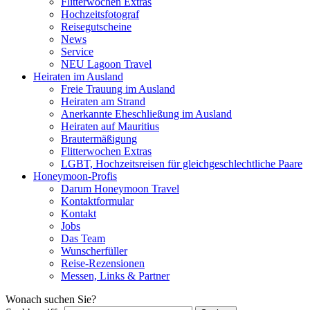
Flitterwochen Extras
Hochzeitsfotograf
Reisegutscheine
News
Service
NEU Lagoon Travel
Heiraten im Ausland
Freie Trauung im Ausland
Heiraten am Strand
Anerkannte Eheschließung im Ausland
Heiraten auf Mauritius
Brautermäßigung
Flitterwochen Extras
LGBT, Hochzeitsreisen für gleichgeschlechtliche Paare
Honeymoon-Profis
Darum Honeymoon Travel
Kontaktformular
Kontakt
Jobs
Das Team
Wunscherfüller
Reise-Rezensionen
Messen, Links & Partner
Wonach suchen Sie?