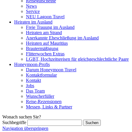
Reisegutscheine
News
Service
NEU Lagoon Travel
Heiraten im Ausland
Freie Trauung im Ausland
Heiraten am Strand
Anerkannte Eheschließung im Ausland
Heiraten auf Mauritius
Brautermäßigung
Flitterwochen Extras
LGBT, Hochzeitsreisen für gleichgeschlechtliche Paare
Honeymoon-Profis
Darum Honeymoon Travel
Kontaktformular
Kontakt
Jobs
Das Team
Wunscherfüller
Reise-Rezensionen
Messen, Links & Partner
Wonach suchen Sie?
Suchbegriffe
Navigation überspringen