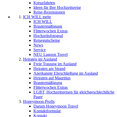
Kreuzfahrten
Ideen für Ihre Hochzeitsreise
Reise-Rezensionen
ICH WILL mehr
ICH WILL
Brautermäßigung
Flitterwochen Extras
Hochzeitsfotograf
Reisegutscheine
News
Service
NEU Lagoon Travel
Heiraten im Ausland
Freie Trauung im Ausland
Heiraten am Strand
Anerkannte Eheschließung im Ausland
Heiraten auf Mauritius
Brautermäßigung
Flitterwochen Extras
LGBT, Hochzeitsreisen für gleichgeschlechtliche
Paare
Honeymoon-Profis
Darum Honeymoon Travel
Kontaktformular
Kontakt