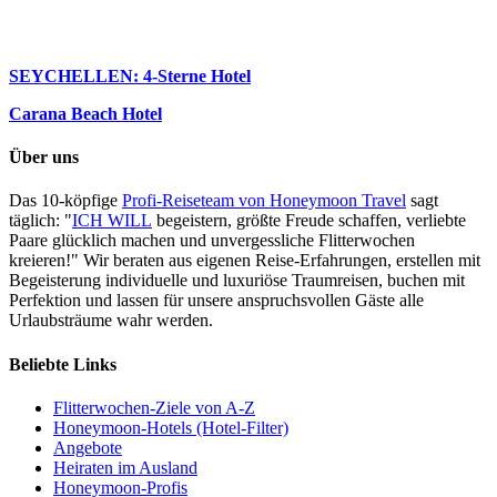
SEYCHELLEN: 4-Sterne Hotel
Carana Beach Hotel
Über uns
Das 10-köpfige
Profi-Reiseteam von Honeymoon Travel
sagt
täglich: "
ICH WILL
begeistern, größte Freude schaffen, verliebte
Paare glücklich machen und unvergessliche Flitterwochen
kreieren!" Wir beraten aus eigenen Reise-Erfahrungen, erstellen mit
Begeisterung individuelle und luxuriöse Traumreisen, buchen mit
Perfektion und lassen für unsere anspruchsvollen Gäste alle
Urlaubsträume wahr werden.
Beliebte Links
Flitterwochen-Ziele von A-Z
Honeymoon-Hotels (Hotel-Filter)
Angebote
Heiraten im Ausland
Honeymoon-Profis