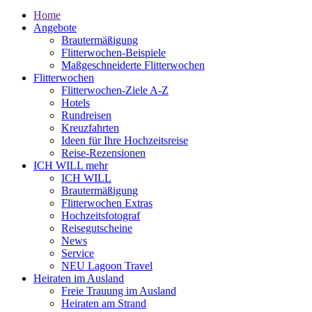
Home
Angebote
Brautermäßigung
Flitterwochen-Beispiele
Maßgeschneiderte Flitterwochen
Flitterwochen
Flitterwochen-Ziele A-Z
Hotels
Rundreisen
Kreuzfahrten
Ideen für Ihre Hochzeitsreise
Reise-Rezensionen
ICH WILL mehr
ICH WILL
Brautermäßigung
Flitterwochen Extras
Hochzeitsfotograf
Reisegutscheine
News
Service
NEU Lagoon Travel
Heiraten im Ausland
Freie Trauung im Ausland
Heiraten am Strand