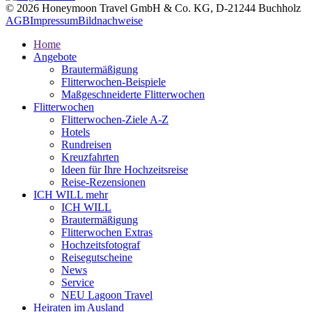
© 2026 Honeymoon Travel GmbH & Co. KG, D-21244 Buchholz
AGB
Impressum
Bildnachweise
Home
Angebote
Brautermäßigung
Flitterwochen-Beispiele
Maßgeschneiderte Flitterwochen
Flitterwochen
Flitterwochen-Ziele A-Z
Hotels
Rundreisen
Kreuzfahrten
Ideen für Ihre Hochzeitsreise
Reise-Rezensionen
ICH WILL mehr
ICH WILL
Brautermäßigung
Flitterwochen Extras
Hochzeitsfotograf
Reisegutscheine
News
Service
NEU Lagoon Travel
Heiraten im Ausland