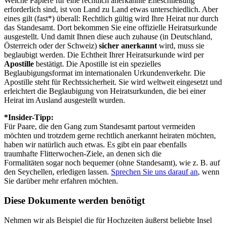
Welche Papiere für eine rechtlich anerkannte Eheschließung
erforderlich sind, ist von Land zu Land etwas unterschiedlich. Aber
eines gilt (fast*) überall: Rechtlich gültig wird Ihre Heirat nur durch
das Standesamt. Dort bekommen Sie eine offizielle Heiratsurkunde
ausgestellt. Und damit Ihnen diese auch zuhause (in Deutschland,
Österreich oder der Schweiz)
sicher anerkannt
wird, muss sie
beglaubigt werden. Die Echtheit Ihrer Heiratsurkunde wird per
Apostille
bestätigt. Die Apostille ist ein spezielles
Beglaubigungsformat im internationalen Urkundenverkehr. Die
Apostille steht für Rechtssicherheit. Sie wird weltweit eingesetzt und
erleichtert die Beglaubigung von Heiratsurkunden, die bei einer
Heirat im Ausland ausgestellt wurden.
*Insider-Tipp:
Für Paare, die den Gang zum Standesamt partout vermeiden
möchten und trotzdem gerne rechtlich anerkannt heiraten möchten,
haben wir natürlich auch etwas. Es gibt ein paar ebenfalls
traumhafte Flitterwochen-Ziele, an denen sich die
Formalitäten sogar noch bequemer (ohne Standesamt), wie z. B. auf
den Seychellen, erledigen lassen.
Sprechen Sie uns darauf an
, wenn
Sie darüber mehr erfahren möchten.
Diese Dokumente werden benötigt
Nehmen wir als Beispiel die für Hochzeiten äußerst beliebte Insel