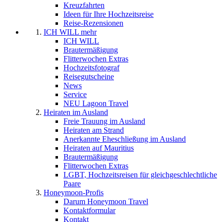
Kreuzfahrten
Ideen für Ihre Hochzeitsreise
Reise-Rezensionen
ICH WILL mehr
ICH WILL
Brautermäßigung
Flitterwochen Extras
Hochzeitsfotograf
Reisegutscheine
News
Service
NEU Lagoon Travel
Heiraten im Ausland
Freie Trauung im Ausland
Heiraten am Strand
Anerkannte Eheschließung im Ausland
Heiraten auf Mauritius
Brautermäßigung
Flitterwochen Extras
LGBT, Hochzeitsreisen für gleichgeschlechtliche
Paare
Honeymoon-Profis
Darum Honeymoon Travel
Kontaktformular
Kontakt