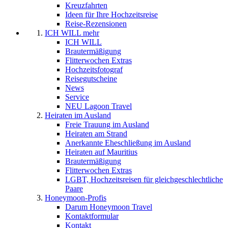
Kreuzfahrten
Ideen für Ihre Hochzeitsreise
Reise-Rezensionen
ICH WILL mehr
ICH WILL
Brautermäßigung
Flitterwochen Extras
Hochzeitsfotograf
Reisegutscheine
News
Service
NEU Lagoon Travel
Heiraten im Ausland
Freie Trauung im Ausland
Heiraten am Strand
Anerkannte Eheschließung im Ausland
Heiraten auf Mauritius
Brautermäßigung
Flitterwochen Extras
LGBT, Hochzeitsreisen für gleichgeschlechtliche
Paare
Honeymoon-Profis
Darum Honeymoon Travel
Kontaktformular
Kontakt