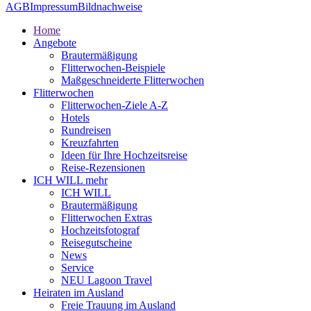
AGB
Impressum
Bildnachweise
Home
Angebote
Brautermäßigung
Flitterwochen-Beispiele
Maßgeschneiderte Flitterwochen
Flitterwochen
Flitterwochen-Ziele A-Z
Hotels
Rundreisen
Kreuzfahrten
Ideen für Ihre Hochzeitsreise
Reise-Rezensionen
ICH WILL mehr
ICH WILL
Brautermäßigung
Flitterwochen Extras
Hochzeitsfotograf
Reisegutscheine
News
Service
NEU Lagoon Travel
Heiraten im Ausland
Freie Trauung im Ausland