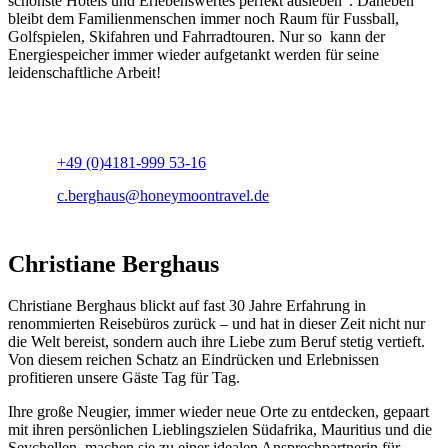
schönste Hotels und Erlebenswertes perfekt ausleben“. Daneben
bleibt dem Familienmenschen immer noch Raum für Fussball,
Golfspielen, Skifahren und Fahrradtouren. Nur so kann der
Energiespeicher immer wieder aufgetankt werden für seine
leidenschaftliche Arbeit!
+49 (0)4181-999 53-16
c.berghaus@honeymoontravel.de
Christiane Berghaus
Christiane Berghaus blickt auf fast 30 Jahre Erfahrung in
renommierten Reisebüros zurück – und hat in dieser Zeit nicht nur
die Welt bereist, sondern auch ihre Liebe zum Beruf stetig vertieft.
Von diesem reichen Schatz an Eindrücken und Erlebnissen
profitieren unsere Gäste Tag für Tag.
Ihre große Neugier, immer wieder neue Orte zu entdecken, gepaart
mit ihren persönlichen Lieblingszielen Südafrika, Mauritius und die
Seychellen, machen sie zu einer idealen Ansprechpartnerin für