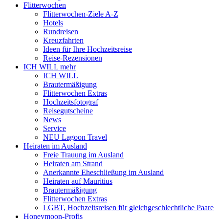
Flitterwochen
Flitterwochen-Ziele A-Z
Hotels
Rundreisen
Kreuzfahrten
Ideen für Ihre Hochzeitsreise
Reise-Rezensionen
ICH WILL mehr
ICH WILL
Brautermäßigung
Flitterwochen Extras
Hochzeitsfotograf
Reisegutscheine
News
Service
NEU Lagoon Travel
Heiraten im Ausland
Freie Trauung im Ausland
Heiraten am Strand
Anerkannte Eheschließung im Ausland
Heiraten auf Mauritius
Brautermäßigung
Flitterwochen Extras
LGBT, Hochzeitsreisen für gleichgeschlechtliche Paare
Honeymoon-Profis