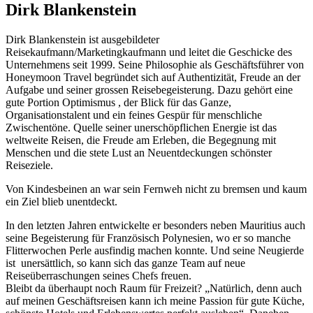
Dirk Blankenstein
Dirk Blankenstein ist ausgebildeter
Reisekaufmann/Marketingkaufmann und leitet die Geschicke des
Unternehmens seit 1999. Seine Philosophie als Geschäftsführer von
Honeymoon Travel begründet sich auf Authentizität, Freude an der
Aufgabe und seiner grossen Reisebegeisterung. Dazu gehört eine
gute Portion Optimismus , der Blick für das Ganze,
Organisationstalent und ein feines Gespür für menschliche
Zwischentöne. Quelle seiner unerschöpflichen Energie ist das
weltweite Reisen, die Freude am Erleben, die Begegnung mit
Menschen und die stete Lust an Neuentdeckungen schönster
Reiseziele.
Von Kindesbeinen an war sein Fernweh nicht zu bremsen und kaum
ein Ziel blieb unentdeckt.
In den letzten Jahren entwickelte er besonders neben Mauritius auch
seine Begeisterung für Französisch Polynesien, wo er so manche
Flitterwochen Perle ausfindig machen konnte. Und seine Neugierde
ist unersättlich, so kann sich das ganze Team auf neue
Reiseüberraschungen seines Chefs freuen.
Bleibt da überhaupt noch Raum für Freizeit? „Natürlich, denn auch
auf meinen Geschäftsreisen kann ich meine Passion für gute Küche,