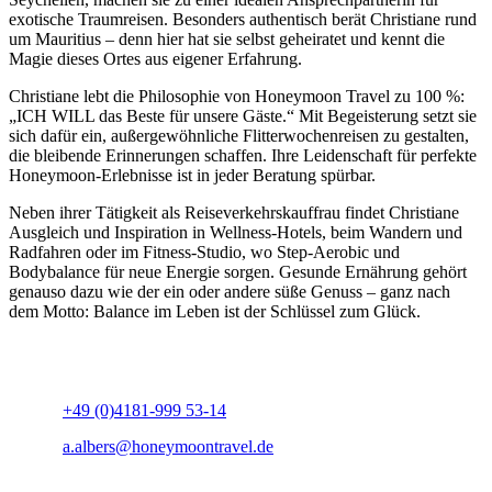
exotische Traumreisen. Besonders authentisch berät Christiane rund
um Mauritius – denn hier hat sie selbst geheiratet und kennt die
Magie dieses Ortes aus eigener Erfahrung.
Christiane lebt die Philosophie von Honeymoon Travel zu 100 %:
„ICH WILL das Beste für unsere Gäste.“ Mit Begeisterung setzt sie
sich dafür ein, außergewöhnliche Flitterwochenreisen zu gestalten,
die bleibende Erinnerungen schaffen. Ihre Leidenschaft für perfekte
Honeymoon-Erlebnisse ist in jeder Beratung spürbar.
Neben ihrer Tätigkeit als Reiseverkehrskauffrau findet Christiane
Ausgleich und Inspiration in Wellness-Hotels, beim Wandern und
Radfahren oder im Fitness-Studio, wo Step-Aerobic und
Bodybalance für neue Energie sorgen. Gesunde Ernährung gehört
genauso dazu wie der ein oder andere süße Genuss – ganz nach
dem Motto: Balance im Leben ist der Schlüssel zum Glück.
+49 (0)4181-999 53-14
a.albers@honeymoontravel.de