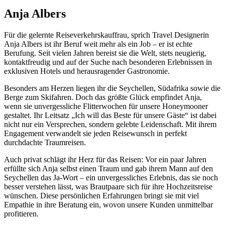
Anja Albers
Für die gelernte Reiseverkehrskauffrau, sprich Travel Designerin
Anja Albers ist ihr Beruf weit mehr als ein Job – er ist echte
Berufung. Seit vielen Jahren bereist sie die Welt, stets neugierig,
kontaktfreudig und auf der Suche nach besonderen Erlebnissen in
exklusiven Hotels und herausragender Gastronomie.
Besonders am Herzen liegen ihr die Seychellen, Südafrika sowie die
Berge zum Skifahren. Doch das größte Glück empfindet Anja,
wenn sie unvergessliche Flitterwochen für unsere Honeymooner
gestaltet. Ihr Leitsatz „Ich will das Beste für unsere Gäste“ ist dabei
nicht nur ein Versprechen, sondern gelebte Leidenschaft. Mit ihrem
Engagement verwandelt sie jeden Reisewunsch in perfekt
durchdachte Traumreisen.
Auch privat schlägt ihr Herz für das Reisen: Vor ein paar Jahren
erfüllte sich Anja selbst einen Traum und gab ihrem Mann auf den
Seychellen das Ja-Wort – ein unvergessliches Erlebnis, das sie noch
besser verstehen lässt, was Brautpaare sich für ihre Hochzeitsreise
wünschen. Diese persönlichen Erfahrungen bringt sie mit viel
Empathie in ihre Beratung ein, wovon unsere Kunden unmittelbar
profitieren.