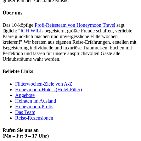
großer Fan der 70er-Jahre Musik.
Über uns
Das 10-köpfige
Profi-Reiseteam von Honeymoon Travel
sagt
täglich: "
ICH WILL
begeistern, größte Freude schaffen, verliebte
Paare glücklich machen und unvergessliche Flitterwochen
kreieren!" Wir beraten aus eigenen Reise-Erfahrungen, erstellen mit
Begeisterung individuelle und luxuriöse Traumreisen, buchen mit
Perfektion und lassen für unsere anspruchsvollen Gäste alle
Urlaubsträume wahr werden.
Beliebte Links
Flitterwochen-Ziele von A-Z
Honeymoon-Hotels (Hotel-Filter)
Angebote
Heiraten im Ausland
Honeymoon-Profis
Das Team
Reise-Rezensionen
Rufen Sie uns an
(Mo – Fr: 9 – 17 Uhr)