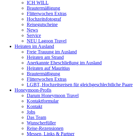
ICH WILL
Brautermäßigung
Flitterwochen Extras
Hochzeitsfotograf
Reisegutscheine
News
Service
NEU Lagoon Travel
Heiraten im Ausland
Freie Trauung im Ausland
Heiraten am Strand
Anerkannte Eheschließung im Ausland
Heiraten auf Mauritius
Brautermäßigung
Flitterwochen Extras
LGBT, Hochzeitsreisen für gleichgeschlechtliche Paare
Honeymoon-Profis
Darum Honeymoon Travel
Kontaktformular
Kontakt
Jobs
Das Team
Wunscherfüller
Reise-Rezensionen
Messen, Links & Partner