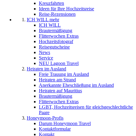
Kreuzfahrten
Ideen für Ihre Hochzeitsreise
Reise-Rezensionen
ICH WILL mehr
ICH WILL
Brautermäßigung
Flitterwochen Extras
Hochzeitsfotograf
Reisegutscheine
News
Service
NEU Lagoon Travel
Heiraten im Ausland
Freie Trauung im Ausland
Heiraten am Strand
Anerkannte Eheschließung im Ausland
Heiraten auf Mauritius
Brautermäßigung
Flitterwochen Extras
LGBT, Hochzeitsreisen für gleichgeschlechtliche
Paare
Honeymoon-Profis
Darum Honeymoon Travel
Kontaktformular
Kontakt