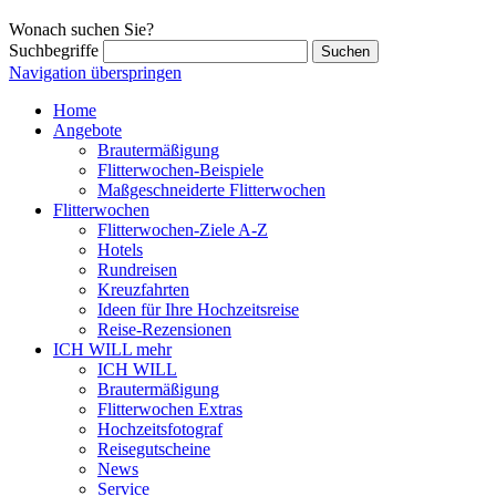
Wonach suchen Sie?
Suchbegriffe
Navigation überspringen
Home
Angebote
Brautermäßigung
Flitterwochen-Beispiele
Maßgeschneiderte Flitterwochen
Flitterwochen
Flitterwochen-Ziele A-Z
Hotels
Rundreisen
Kreuzfahrten
Ideen für Ihre Hochzeitsreise
Reise-Rezensionen
ICH WILL mehr
ICH WILL
Brautermäßigung
Flitterwochen Extras
Hochzeitsfotograf
Reisegutscheine
News
Service