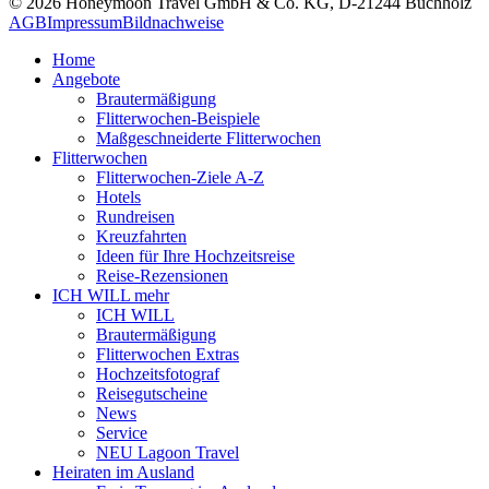
© 2026 Honeymoon Travel GmbH & Co. KG, D-21244 Buchholz
AGB
Impressum
Bildnachweise
Home
Angebote
Brautermäßigung
Flitterwochen-Beispiele
Maßgeschneiderte Flitterwochen
Flitterwochen
Flitterwochen-Ziele A-Z
Hotels
Rundreisen
Kreuzfahrten
Ideen für Ihre Hochzeitsreise
Reise-Rezensionen
ICH WILL mehr
ICH WILL
Brautermäßigung
Flitterwochen Extras
Hochzeitsfotograf
Reisegutscheine
News
Service
NEU Lagoon Travel
Heiraten im Ausland