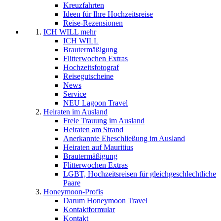
Kreuzfahrten
Ideen für Ihre Hochzeitsreise
Reise-Rezensionen
ICH WILL mehr
ICH WILL
Brautermäßigung
Flitterwochen Extras
Hochzeitsfotograf
Reisegutscheine
News
Service
NEU Lagoon Travel
Heiraten im Ausland
Freie Trauung im Ausland
Heiraten am Strand
Anerkannte Eheschließung im Ausland
Heiraten auf Mauritius
Brautermäßigung
Flitterwochen Extras
LGBT, Hochzeitsreisen für gleichgeschlechtliche
Paare
Honeymoon-Profis
Darum Honeymoon Travel
Kontaktformular
Kontakt