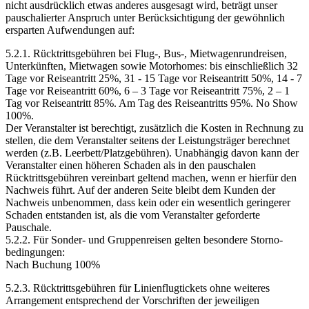
nicht ausdrücklich etwas anderes ausgesagt wird, beträgt unser
pauschalierter Anspruch unter Berücksichtigung der gewöhnlich
ersparten Aufwendungen auf:
5.2.1. Rücktrittsgebühren bei Flug-, Bus-, Mietwagenrundreisen,
Unterkünften, Mietwagen sowie Motorhomes: bis einschließlich 32
Tage vor Reiseantritt 25%, 31 - 15 Tage vor Reiseantritt 50%, 14 - 7
Tage vor Reiseantritt 60%, 6 – 3 Tage vor Reiseantritt 75%, 2 – 1
Tag vor Reiseantritt 85%. Am Tag des Reiseantritts 95%. No Show
100%.
Der Veranstalter ist berechtigt, zusätzlich die Kosten in Rechnung zu
stellen, die dem Veranstalter seitens der Leistungsträger berechnet
werden (z.B. Leerbett/Platzgebühren). Unabhängig davon kann der
Veranstalter einen höheren Schaden als in den pauschalen
Rücktrittsgebühren vereinbart geltend machen, wenn er hierfür den
Nachweis führt. Auf der anderen Seite bleibt dem Kunden der
Nachweis unbenommen, dass kein oder ein wesentlich geringerer
Schaden entstanden ist, als die vom Veranstalter geforderte
Pauschale.
5.2.2. Für Sonder- und Gruppenreisen gelten besondere Storno-
bedingungen:
Nach Buchung 100%
5.2.3. Rücktrittsgebühren für Linienflugtickets ohne weiteres
Arrangement entsprechend der Vorschriften der jeweiligen