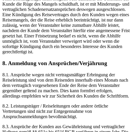
Kunde die Rüge des Mangels schuldhaft, ist er mit Minderungs- und
vertraglichen Schadenersatzansprüchen deswegen ausgeschlossen.
Eine Kündigung des Reisevertrages durch den Kunden wegen eines
Reisemangels, der die Reise erheblich beeinträchtigt, ist nur dann
zulässig, wenn der Veranstalter keine zumutbare Abhilfe leistet,
nachdem der Kunde dem Veranstalter hierfür eine angemessene Frist
gesetzt hat. Einer Fristsetzung bedarf es nicht, wenn die Abhilfe
unmöglich ist, vom Veranstalter verweigert wird oder wenn die
sofortige Kündigung durch ein besonderes Interesse des Kunden
gerechtfertigt ist.
8. Anmeldung von Ansprüchen/Verjährung
8.1. Ansprüche wegen nicht vertragsmäßiger Erbringung der
Reiseleistung sind von dem Reisenden innerhalb eines Monats nach
dem vertraglich vorgesehenen Ende der Reise dem Veranstalter
gegenüber geltend zu machen. Dies kann formfrei erfolgen,
allerdings empfehlen wir zur Sicherheit des Kunden die Schriftform.
8.2. Leistungsträger / Reiseleitungen oder andere örtliche
Vertretungen sind nicht zur Entgegennahme von
Anspruchsanmeldungen bevollmächtigt.
8.3. Ansprüche der Kunden aus Gewährleistung und vertraglicher
Haftung gemäß §§ 651c bis 651f BGB verjähren in einem Jahr. Die