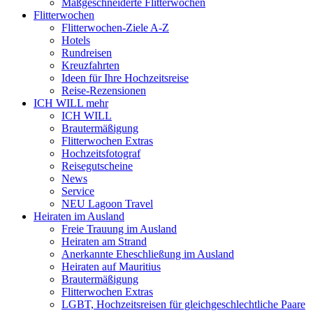
Maßgeschneiderte Flitterwochen
Flitterwochen
Flitterwochen-Ziele A-Z
Hotels
Rundreisen
Kreuzfahrten
Ideen für Ihre Hochzeitsreise
Reise-Rezensionen
ICH WILL mehr
ICH WILL
Brautermäßigung
Flitterwochen Extras
Hochzeitsfotograf
Reisegutscheine
News
Service
NEU Lagoon Travel
Heiraten im Ausland
Freie Trauung im Ausland
Heiraten am Strand
Anerkannte Eheschließung im Ausland
Heiraten auf Mauritius
Brautermäßigung
Flitterwochen Extras
LGBT, Hochzeitsreisen für gleichgeschlechtliche Paare