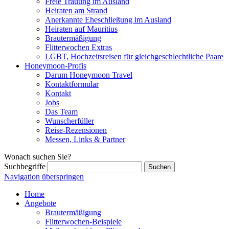
Freie Trauung im Ausland
Heiraten am Strand
Anerkannte Eheschließung im Ausland
Heiraten auf Mauritius
Brautermäßigung
Flitterwochen Extras
LGBT, Hochzeitsreisen für gleichgeschlechtliche Paare
Honeymoon-Profis
Darum Honeymoon Travel
Kontaktformular
Kontakt
Jobs
Das Team
Wunscherfüller
Reise-Rezensionen
Messen, Links & Partner
Wonach suchen Sie?
Suchbegriffe
Navigation überspringen
Home
Angebote
Brautermäßigung
Flitterwochen-Beispiele