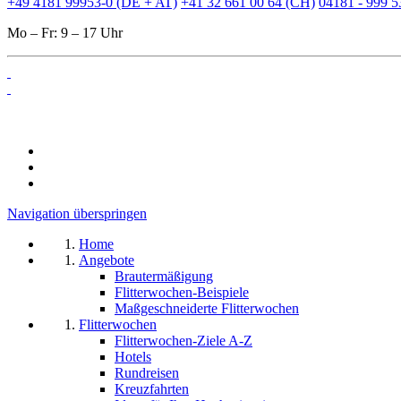
+49 4181 99953-0 (DE + AT)
+41 32 661 00 64 (CH)
04181 - 999 5
Mo – Fr: 9 – 17 Uhr
Navigation überspringen
Home
Angebote
Brautermäßigung
Flitterwochen-Beispiele
Maßgeschneiderte Flitterwochen
Flitterwochen
Flitterwochen-Ziele A-Z
Hotels
Rundreisen
Kreuzfahrten