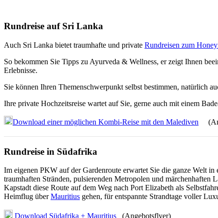
Rundreise auf Sri Lanka
Auch Sri Lanka bietet traumhafte und private
Rundreisen zum Hone
So bekommen Sie Tipps zu Ayurveda & Wellness, er zeigt Ihnen beeindr
Erlebnisse.
Sie können Ihren Themenschwerpunkt selbst bestimmen, natürlich auc
Ihre private Hochzeitsreise wartet auf Sie, gerne auch mit einem Bad
Download einer möglichen Kombi-Reise mit den Malediven
(Ange
Rundreise in Südafrika
Im eigenen PKW auf der Gardenroute erwartet Sie die ganze Welt in e
traumhaften Stränden, pulsierenden Metropolen und märchenhaften La
Kapstadt diese Route auf dem Weg nach Port Elizabeth als Selbstfahre
Heimflug über
Mauritius
gehen, für entspannte Strandtage voller Lu
Download Südafrika + Mauritius
(Angebotsflyer)