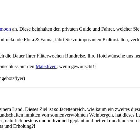
ymoon
an. Diese beinhalten den privaten Guide und Fahrer, welcher Sie 
uckende Flora & Fauna, fährt Sie zu imposanten Kulturstätten, verführ
h die Dauer Ihrer Flitterwochen Rundreise, Ihre Hotelwünsche uns ne
eanschluss auf den
Malediven
, wenn gewünscht!?
botsflyer)
inem Land. Dieses Ziel ist so facettenreich, wie kaum ein zweites die
ndschaften inmitten von sonnenverwöhnten Weinbergen, hat dieses Land
r, natürlich bestens und individuell geplant und betreut durch unseren 
xus und Erholung?!