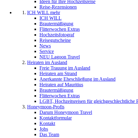
Ideen für Ihre Hochzeitsreise
Reise-Rezensionen
ICH WILL mehr
ICH WILL
Brautermäßigung
Flitterwochen Extras
Hochzeitsfotograf
Reisegutscheine
News
Service
NEU Lagoon Travel
Heiraten im Ausland
Freie Trauung im Ausland
Heiraten am Strand
Anerkannte Eheschließung im Ausland
Heiraten auf Mauritius
Brautermäßigung
Flitterwochen Extras
LGBT, Hochzeitsreisen für gleichgeschlechtliche 
Honeymoon-Profis
Darum Honeymoon Travel
Kontaktformular
Kontakt
Jobs
Das Team