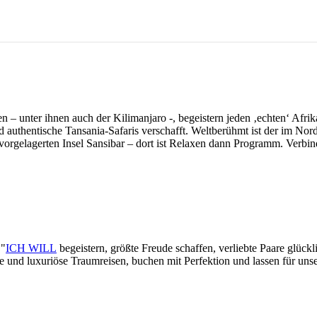
 unter ihnen auch der Kilimanjaro -, begeistern jeden ‚echten‘ Afrika
nd authentische Tansania-Safaris verschafft. Weltberühmt ist der im No
orgelagerten Insel Sansibar – dort ist Relaxen dann Programm. Verbin
 "
ICH WILL
begeistern, größte Freude schaffen, verliebte Paare glück
lle und luxuriöse Traumreisen, buchen mit Perfektion und lassen für un