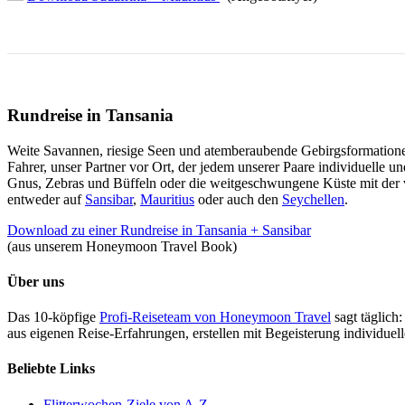
Rundreise in Tansania
Weite Savannen, riesige Seen und atemberaubende Gebirgsformationen –
Fahrer, unser Partner vor Ort, der jedem unserer Paare individuelle u
Gnus, Zebras und Büffeln oder die weitgeschwungene Küste mit der v
entweder auf
Sansibar
,
Mauritius
oder auch den
Seychellen
.
Download zu einer Rundreise in Tansania + Sansibar
(aus unserem Honeymoon Travel Book)
Über uns
Das 10-köpfige
Profi-Reiseteam von Honeymoon Travel
sagt täglich:
aus eigenen Reise-Erfahrungen, erstellen mit Begeisterung individue
Beliebte Links
Flitterwochen-Ziele von A-Z