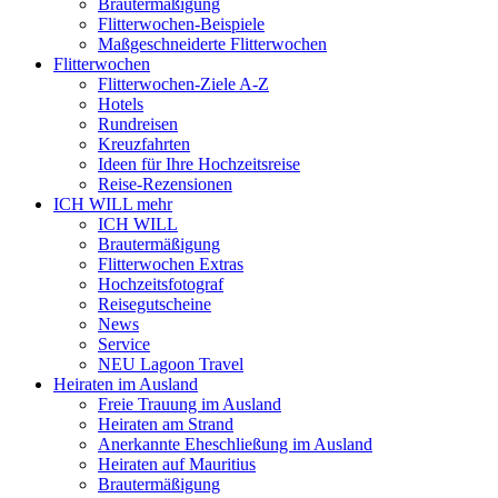
Brautermäßigung
Flitterwochen-Beispiele
Maßgeschneiderte Flitterwochen
Flitterwochen
Flitterwochen-Ziele A-Z
Hotels
Rundreisen
Kreuzfahrten
Ideen für Ihre Hochzeitsreise
Reise-Rezensionen
ICH WILL mehr
ICH WILL
Brautermäßigung
Flitterwochen Extras
Hochzeitsfotograf
Reisegutscheine
News
Service
NEU Lagoon Travel
Heiraten im Ausland
Freie Trauung im Ausland
Heiraten am Strand
Anerkannte Eheschließung im Ausland
Heiraten auf Mauritius
Brautermäßigung