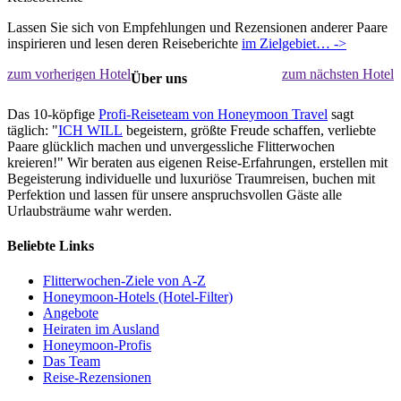
Lassen Sie sich von Empfehlungen und Rezensionen anderer Paare
inspirieren und lesen deren Reiseberichte
im Zielgebiet… ->
zum vorherigen Hotel
zum nächsten Hotel
Über uns
Das 10-köpfige
Profi-Reiseteam von Honeymoon Travel
sagt
täglich: "
ICH WILL
begeistern, größte Freude schaffen, verliebte
Paare glücklich machen und unvergessliche Flitterwochen
kreieren!" Wir beraten aus eigenen Reise-Erfahrungen, erstellen mit
Begeisterung individuelle und luxuriöse Traumreisen, buchen mit
Perfektion und lassen für unsere anspruchsvollen Gäste alle
Urlaubsträume wahr werden.
Beliebte Links
Flitterwochen-Ziele von A-Z
Honeymoon-Hotels (Hotel-Filter)
Angebote
Heiraten im Ausland
Honeymoon-Profis
Das Team
Reise-Rezensionen