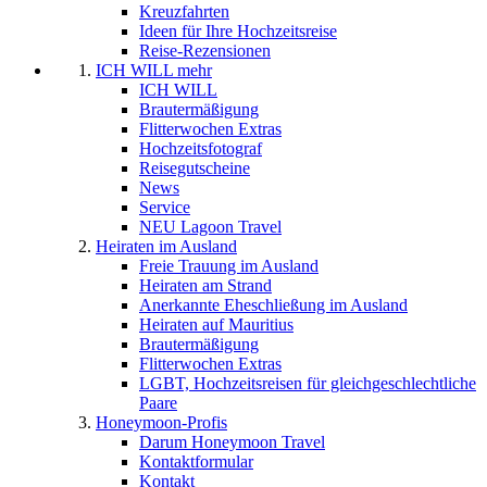
Kreuzfahrten
Ideen für Ihre Hochzeitsreise
Reise-Rezensionen
ICH WILL mehr
ICH WILL
Brautermäßigung
Flitterwochen Extras
Hochzeitsfotograf
Reisegutscheine
News
Service
NEU Lagoon Travel
Heiraten im Ausland
Freie Trauung im Ausland
Heiraten am Strand
Anerkannte Eheschließung im Ausland
Heiraten auf Mauritius
Brautermäßigung
Flitterwochen Extras
LGBT, Hochzeitsreisen für gleichgeschlechtliche
Paare
Honeymoon-Profis
Darum Honeymoon Travel
Kontaktformular
Kontakt