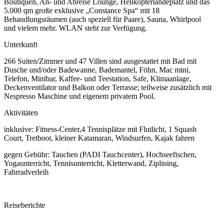
Boutiquen, An- und Abreise Lounge, Helikopterlandeplatz und das
5.000 qm große exklusive „Constance Spa“ mit 18
Behandlungsräumen (auch speziell für Paare), Sauna, Whirlpool
und vielem mehr. WLAN steht zur Verfügung.
Unterkunft
266 Suiten/Zimmer und 47 Villen sind ausgestattet mit Bad mit
Dusche und/oder Badewanne, Bademantel, Föhn, Mac mini,
Telefon, Minibar, Kaffee- und Teestation, Safe, Klimaanlage,
Deckenventilator und Balkon oder Terrasse; teilweise zusätzlich mit
Nespresso Maschine und eigenem privatem Pool.
Aktivitäten
inklusive: Fitness-Center,4 Tennisplätze mit Flutlicht, 1 Squash
Court, Tretboot, kleiner Katamaran, Windsurfen, Kajak fahren
gegen Gebühr: Tauchen (PADI Tauchcenter), Hochseefischen,
Yogaunterricht, Tennisunterricht, Kletterwand, Ziplining,
Fahrradverleih
Reiseberichte