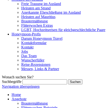
Freie Trauung im Ausland
Heiraten am Strand
Anerkannte Eheschließung im Ausland
Heiraten auf Mauritius
Brautermäßigung
Flitterwochen Extras
LGBT, Hochzeitsreisen für gleichgeschlechtliche Paare
Honeymoon-Profis
Darum Honeymoon Travel
Kontaktformular
Kontakt
Jobs
Das Team
Wunscherfüller
Reise-Rezensionen
Messen, Links & Partner
Wonach suchen Sie?
Suchbegriffe
Navigation überspringen
Home
Angebote
Brautermäßigung
Flitterwochen-Beispiele