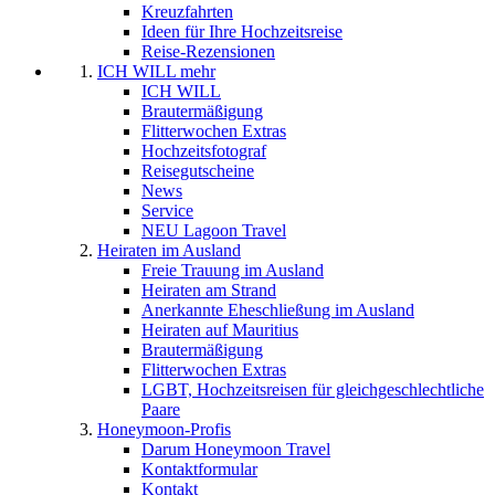
Kreuzfahrten
Ideen für Ihre Hochzeitsreise
Reise-Rezensionen
ICH WILL mehr
ICH WILL
Brautermäßigung
Flitterwochen Extras
Hochzeitsfotograf
Reisegutscheine
News
Service
NEU Lagoon Travel
Heiraten im Ausland
Freie Trauung im Ausland
Heiraten am Strand
Anerkannte Eheschließung im Ausland
Heiraten auf Mauritius
Brautermäßigung
Flitterwochen Extras
LGBT, Hochzeitsreisen für gleichgeschlechtliche
Paare
Honeymoon-Profis
Darum Honeymoon Travel
Kontaktformular
Kontakt