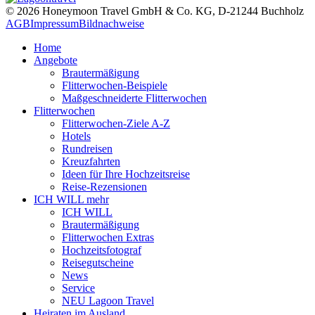
© 2026 Honeymoon Travel GmbH & Co. KG, D-21244 Buchholz
AGB
Impressum
Bildnachweise
Home
Angebote
Brautermäßigung
Flitterwochen-Beispiele
Maßgeschneiderte Flitterwochen
Flitterwochen
Flitterwochen-Ziele A-Z
Hotels
Rundreisen
Kreuzfahrten
Ideen für Ihre Hochzeitsreise
Reise-Rezensionen
ICH WILL mehr
ICH WILL
Brautermäßigung
Flitterwochen Extras
Hochzeitsfotograf
Reisegutscheine
News
Service
NEU Lagoon Travel
Heiraten im Ausland