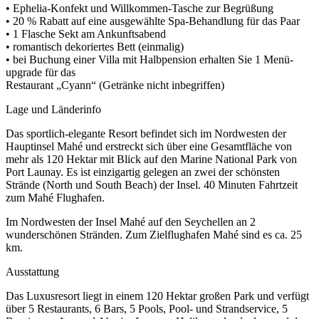
• Ephelia-Konfekt und Willkommen-Tasche zur Begrüßung
• 20 % Rabatt auf eine ausgewählte Spa-Behandlung für das Paar
• 1 Flasche Sekt am Ankunftsabend
• romantisch dekoriertes Bett (einmalig)
• bei Buchung einer Villa mit Halbpension erhalten Sie 1 Menü-
upgrade für das
Restaurant „Cyann“ (Getränke nicht inbegriffen)
Lage und Länderinfo
Das sportlich-elegante Resort befindet sich im Nordwesten der
Hauptinsel Mahé und erstreckt sich über eine Gesamtfläche von
mehr als 120 Hektar mit Blick auf den Marine National Park von
Port Launay. Es ist einzigartig gelegen an zwei der schönsten
Strände (North und South Beach) der Insel. 40 Minuten Fahrtzeit
zum Mahé Flughafen.
Im Nordwesten der Insel Mahé auf den Seychellen an 2
wunderschönen Stränden. Zum Zielflughafen Mahé sind es ca. 25
km.
Ausstattung
Das Luxusresort liegt in einem 120 Hektar großen Park und verfügt
über 5 Restaurants, 6 Bars, 5 Pools, Pool- und Strandservice, 5