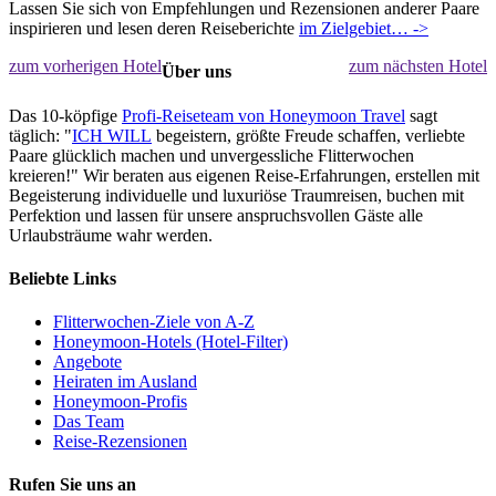
Lassen Sie sich von Empfehlungen und Rezensionen anderer Paare
inspirieren und lesen deren Reiseberichte
im Zielgebiet… ->
zum vorherigen Hotel
zum nächsten Hotel
Über uns
Das 10-köpfige
Profi-Reiseteam von Honeymoon Travel
sagt
täglich: "
ICH WILL
begeistern, größte Freude schaffen, verliebte
Paare glücklich machen und unvergessliche Flitterwochen
kreieren!" Wir beraten aus eigenen Reise-Erfahrungen, erstellen mit
Begeisterung individuelle und luxuriöse Traumreisen, buchen mit
Perfektion und lassen für unsere anspruchsvollen Gäste alle
Urlaubsträume wahr werden.
Beliebte Links
Flitterwochen-Ziele von A-Z
Honeymoon-Hotels (Hotel-Filter)
Angebote
Heiraten im Ausland
Honeymoon-Profis
Das Team
Reise-Rezensionen
Rufen Sie uns an