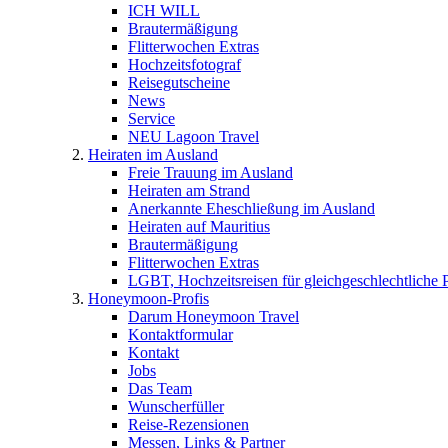
ICH WILL
Brautermäßigung
Flitterwochen Extras
Hochzeitsfotograf
Reisegutscheine
News
Service
NEU Lagoon Travel
Heiraten im Ausland
Freie Trauung im Ausland
Heiraten am Strand
Anerkannte Eheschließung im Ausland
Heiraten auf Mauritius
Brautermäßigung
Flitterwochen Extras
LGBT, Hochzeitsreisen für gleichgeschlechtliche 
Honeymoon-Profis
Darum Honeymoon Travel
Kontaktformular
Kontakt
Jobs
Das Team
Wunscherfüller
Reise-Rezensionen
Messen, Links & Partner