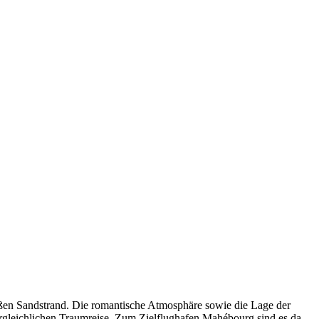
ißen Sandstrand. Die romantische Atmosphäre sowie die Lage der
ergleichlichen Traumreise. Zum Zielflughafen Mahébourg sind es da.