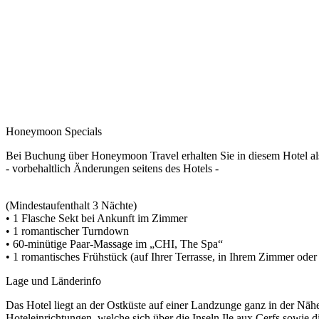
Honeymoon Specials
Bei Buchung über Honeymoon Travel erhalten Sie in diesem Hotel a
- vorbehaltlich Änderungen seitens des Hotels -
(Mindestaufenthalt 3 Nächte)
• 1 Flasche Sekt bei Ankunft im Zimmer
• 1 romantischer Turndown
• 60-minütige Paar-Massage im „CHI, The Spa“
• 1 romantisches Frühstück (auf Ihrer Terrasse, in Ihrem Zimmer oder
Lage und Länderinfo
Das Hotel liegt an der Ostküste auf einer Landzunge ganz in der Nä
Hoteleinrichtungen, welche sich über die Inseln Ile aux Cerfs sowie