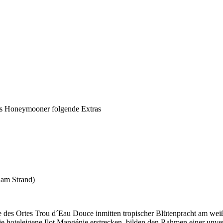
ls Honeymooner folgende Extras
 am Strand)
he des Ortes Trou d´Eau Douce inmitten tropischer Blütenpracht am we
 die hoteleigene Ilot Mangénie erstrecken, bilden den Rahmen einer unv