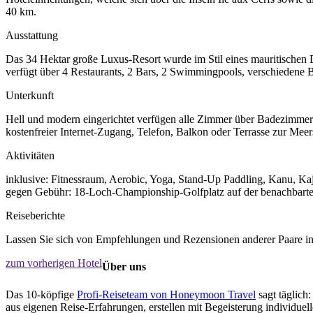
40 km.
Ausstattung
Das 34 Hektar große Luxus-Resort wurde im Stil eines mauritischen Do
verfügt über 4 Restaurants, 2 Bars, 2 Swimmingpools, verschiedene
Unterkunft
Hell und modern eingerichtet verfügen alle Zimmer über Badezimmer
kostenfreier Internet-Zugang, Telefon, Balkon oder Terrasse zur Meers
Aktivitäten
inklusive: Fitnessraum, Aerobic, Yoga, Stand-Up Paddling, Kanu, Kaj
gegen Gebühr: 18-Loch-Championship-Golfplatz auf der benachbarte
Reiseberichte
Lassen Sie sich von Empfehlungen und Rezensionen anderer Paare ins
zum vorherigen Hotel
Über uns
Das 10-köpfige
Profi-Reiseteam von Honeymoon Travel
sagt täglich:
aus eigenen Reise-Erfahrungen, erstellen mit Begeisterung individue