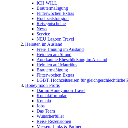
ICH WILL
Brautermäßigung
Flitterwochen Extras
Hochzeitsfotograf
Reisegutscheine
News
Service
NEU Lagoon Travel
Heiraten im Ausland
Freie Trauung im Ausland
Heiraten am Strand
Anerkannte Eheschließung im Ausland
Heiraten auf Mauritius
Brautermäßigung
Flitterwochen Extras
LGBT, Hochzeitsreisen für gleichgeschlechtliche 
Honeymoon-Profis
Darum Honeymoon Travel
Kontaktformular
Kontakt
Jobs
Das Team
Wunscherfüller
Reise-Rezensionen
Messen, Links & Partner