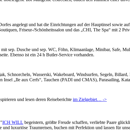
rfes angelegt und hat die Einrichtungen auf der Hauptinsel sowie auf 
 Boutiquen, Friseur-/Schönheitssalon und das „CHI, The Spa“ mit 2 P
 mit sep. Dusche und sep. WC, Föhn, Klimaanlage, Minibar, Safe, Mu
eite. Ebenso ist ein 24 h Butler-Service vorhanden.
ak, Schnorcheln, Wasserski, Wakeboard, Windsurfen, Segeln, Billard, Be
n Insel „Ile aux Cerfs“, Tauchen (PADI und CMAS), Parasailing, Kat
pirieren und lesen deren Reiseberichte
im Zielgebiet… ->
 "
ICH WILL
begeistern, größte Freude schaffen, verliebte Paare glück
lle und luxuriöse Traumreisen, buchen mit Perfektion und lassen für un