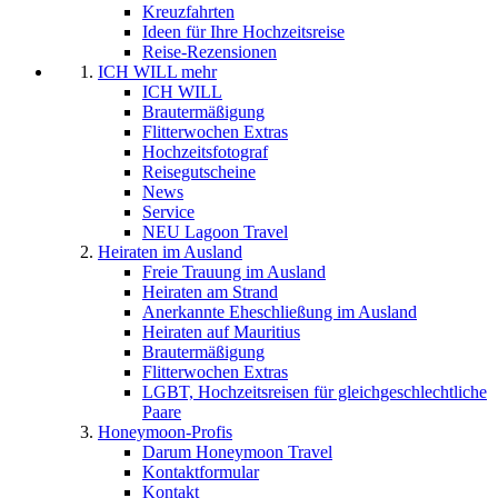
Kreuzfahrten
Ideen für Ihre Hochzeitsreise
Reise-Rezensionen
ICH WILL mehr
ICH WILL
Brautermäßigung
Flitterwochen Extras
Hochzeitsfotograf
Reisegutscheine
News
Service
NEU Lagoon Travel
Heiraten im Ausland
Freie Trauung im Ausland
Heiraten am Strand
Anerkannte Eheschließung im Ausland
Heiraten auf Mauritius
Brautermäßigung
Flitterwochen Extras
LGBT, Hochzeitsreisen für gleichgeschlechtliche
Paare
Honeymoon-Profis
Darum Honeymoon Travel
Kontaktformular
Kontakt