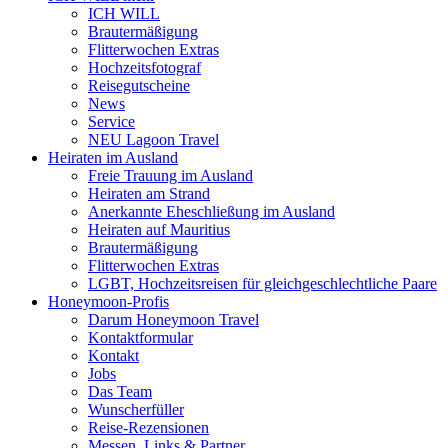
ICH WILL
Brautermäßigung
Flitterwochen Extras
Hochzeitsfotograf
Reisegutscheine
News
Service
NEU Lagoon Travel
Heiraten im Ausland
Freie Trauung im Ausland
Heiraten am Strand
Anerkannte Eheschließung im Ausland
Heiraten auf Mauritius
Brautermäßigung
Flitterwochen Extras
LGBT, Hochzeitsreisen für gleichgeschlechtliche Paare
Honeymoon-Profis
Darum Honeymoon Travel
Kontaktformular
Kontakt
Jobs
Das Team
Wunscherfüller
Reise-Rezensionen
Messen, Links & Partner