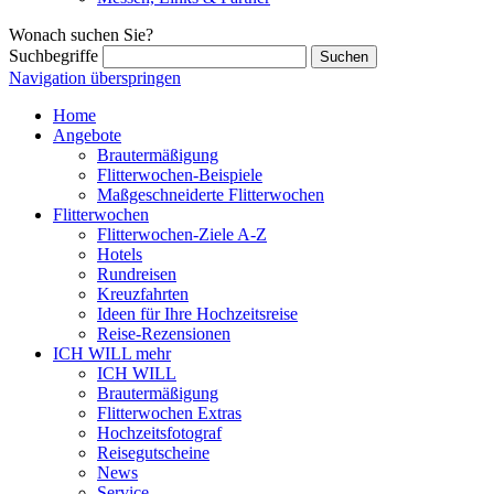
Wonach suchen Sie?
Suchbegriffe
Navigation überspringen
Home
Angebote
Brautermäßigung
Flitterwochen-Beispiele
Maßgeschneiderte Flitterwochen
Flitterwochen
Flitterwochen-Ziele A-Z
Hotels
Rundreisen
Kreuzfahrten
Ideen für Ihre Hochzeitsreise
Reise-Rezensionen
ICH WILL mehr
ICH WILL
Brautermäßigung
Flitterwochen Extras
Hochzeitsfotograf
Reisegutscheine
News
Service