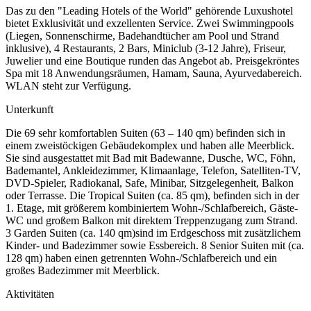
Das zu den "Leading Hotels of the World" gehörende Luxushotel
bietet Exklusivität und exzellenten Service. Zwei Swimmingpools
(Liegen, Sonnenschirme, Badehandtücher am Pool und Strand
inklusive), 4 Restaurants, 2 Bars, Miniclub (3-12 Jahre), Friseur,
Juwelier und eine Boutique runden das Angebot ab. Preisgekröntes
Spa mit 18 Anwendungsräumen, Hamam, Sauna, Ayurvedabereich.
WLAN steht zur Verfügung.
Unterkunft
Die 69 sehr komfortablen Suiten (63 – 140 qm) befinden sich in
einem zweistöckigen Gebäudekomplex und haben alle Meerblick.
Sie sind ausgestattet mit Bad mit Badewanne, Dusche, WC, Föhn,
Bademantel, Ankleidezimmer, Klimaanlage, Telefon, Satelliten-TV,
DVD-Spieler, Radiokanal, Safe, Minibar, Sitzgelegenheit, Balkon
oder Terrasse. Die Tropical Suiten (ca. 85 qm), befinden sich in der
1. Etage, mit größerem kombiniertem Wohn-/Schlafbereich, Gäste-
WC und großem Balkon mit direktem Treppenzugang zum Strand.
3 Garden Suiten (ca. 140 qm)sind im Erdgeschoss mit zusätzlichem
Kinder- und Badezimmer sowie Essbereich. 8 Senior Suiten mit (ca.
128 qm) haben einen getrennten Wohn-/Schlafbereich und ein
großes Badezimmer mit Meerblick.
Aktivitäten