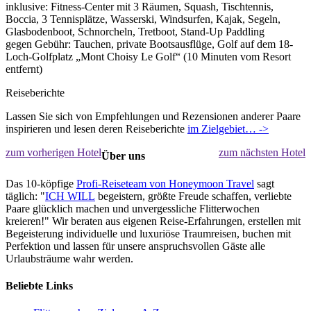
inklusive: Fitness-Center mit 3 Räumen, Squash, Tischtennis,
Boccia, 3 Tennisplätze, Wasserski, Windsurfen, Kajak, Segeln,
Glasbodenboot, Schnorcheln, Tretboot, Stand-Up Paddling
gegen Gebühr: Tauchen, private Bootsausflüge, Golf auf dem 18-
Loch-Golfplatz „Mont Choisy Le Golf“ (10 Minuten vom Resort
entfernt)
Reiseberichte
Lassen Sie sich von Empfehlungen und Rezensionen anderer Paare
inspirieren und lesen deren Reiseberichte
im Zielgebiet… ->
zum vorherigen Hotel
zum nächsten Hotel
Über uns
Das 10-köpfige
Profi-Reiseteam von Honeymoon Travel
sagt
täglich: "
ICH WILL
begeistern, größte Freude schaffen, verliebte
Paare glücklich machen und unvergessliche Flitterwochen
kreieren!" Wir beraten aus eigenen Reise-Erfahrungen, erstellen mit
Begeisterung individuelle und luxuriöse Traumreisen, buchen mit
Perfektion und lassen für unsere anspruchsvollen Gäste alle
Urlaubsträume wahr werden.
Beliebte Links