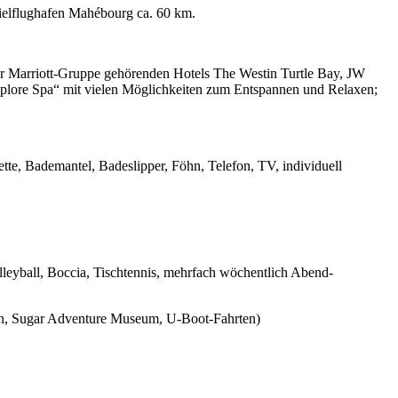
ielflughafen Mahébourg ca. 60 km.
zur Marriott-Gruppe gehörenden Hotels The Westin Turtle Bay, JW
Explore Spa“ mit vielen Möglichkeiten zum Entspannen und Relaxen;
te, Bademantel, Badeslipper, Föhn, Telefon, TV, individuell
lleyball, Boccia, Tischtennis, mehrfach wöchentlich Abend-
ten, Sugar Adventure Museum, U-Boot-Fahrten)