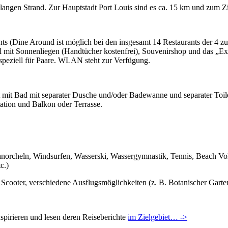
ngen Strand. Zur Hauptstadt Port Louis sind es ca. 15 km und zum Z
ants (Dine Around ist möglich bei den insgesamt 14 Restaurants der 4 
ol mit Sonnenliegen (Handtücher kostenfrei), Souvenirshop und das „
speziell für Paare. WLAN steht zur Verfügung.
 mit Bad mit separater Dusche und/oder Badewanne und separater Toilet
tation und Balkon oder Terrasse.
chnorcheln, Windsurfen, Wasserski, Wassergymnastik, Tennis, Beach Vo
c.)
Scooter, verschiedene Ausflugsmöglichkeiten (z. B. Botanischer Gar
pirieren und lesen deren Reiseberichte
im Zielgebiet… ->