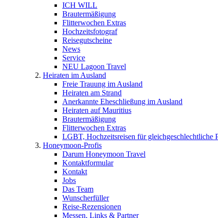
ICH WILL
Brautermäßigung
Flitterwochen Extras
Hochzeitsfotograf
Reisegutscheine
News
Service
NEU Lagoon Travel
Heiraten im Ausland
Freie Trauung im Ausland
Heiraten am Strand
Anerkannte Eheschließung im Ausland
Heiraten auf Mauritius
Brautermäßigung
Flitterwochen Extras
LGBT, Hochzeitsreisen für gleichgeschlechtliche 
Honeymoon-Profis
Darum Honeymoon Travel
Kontaktformular
Kontakt
Jobs
Das Team
Wunscherfüller
Reise-Rezensionen
Messen, Links & Partner