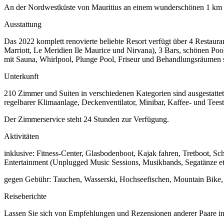
An der Nordwestküste von Mauritius an einem wunderschönen 1 km la
Ausstattung
Das 2022 komplett renovierte beliebte Resort verfügt über 4 Restaur
Marriott, Le Meridien Ile Maurice und Nirvana), 3 Bars, schönen Po
mit Sauna, Whirlpool, Plunge Pool, Friseur und Behandlungsräumen 
Unterkunft
210 Zimmer und Suiten in verschiedenen Kategorien sind ausgestattet
regelbarer Klimaanlage, Deckenventilator, Minibar, Kaffee- und Tees
Der Zimmerservice steht 24 Stunden zur Verfügung.
Aktivitäten
inklusive: Fitness-Center, Glasbodenboot, Kajak fahren, Tretboot, S
Entertainment (Unplugged Music Sessions, Musikbands, Segatänze et
gegen Gebühr: Tauchen, Wasserski, Hochseefischen, Mountain Bike, 
Reiseberichte
Lassen Sie sich von Empfehlungen und Rezensionen anderer Paare ins