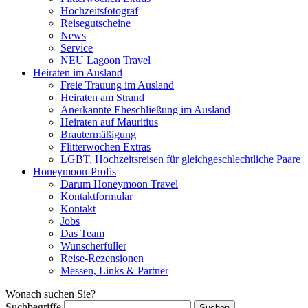
Hochzeitsfotograf
Reisegutscheine
News
Service
NEU Lagoon Travel
Heiraten im Ausland
Freie Trauung im Ausland
Heiraten am Strand
Anerkannte Eheschließung im Ausland
Heiraten auf Mauritius
Brautermäßigung
Flitterwochen Extras
LGBT, Hochzeitsreisen für gleichgeschlechtliche Paare
Honeymoon-Profis
Darum Honeymoon Travel
Kontaktformular
Kontakt
Jobs
Das Team
Wunscherfüller
Reise-Rezensionen
Messen, Links & Partner
Wonach suchen Sie?
Suchbegriffe