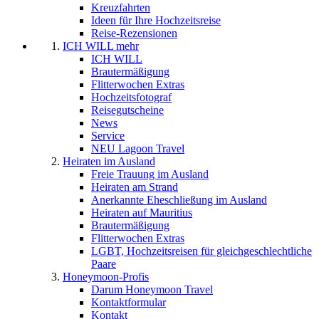
Kreuzfahrten
Ideen für Ihre Hochzeitsreise
Reise-Rezensionen
ICH WILL mehr
ICH WILL
Brautermäßigung
Flitterwochen Extras
Hochzeitsfotograf
Reisegutscheine
News
Service
NEU Lagoon Travel
Heiraten im Ausland
Freie Trauung im Ausland
Heiraten am Strand
Anerkannte Eheschließung im Ausland
Heiraten auf Mauritius
Brautermäßigung
Flitterwochen Extras
LGBT, Hochzeitsreisen für gleichgeschlechtliche
Paare
Honeymoon-Profis
Darum Honeymoon Travel
Kontaktformular
Kontakt