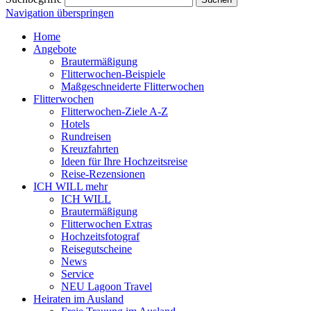
Navigation überspringen
Home
Angebote
Brautermäßigung
Flitterwochen-Beispiele
Maßgeschneiderte Flitterwochen
Flitterwochen
Flitterwochen-Ziele A-Z
Hotels
Rundreisen
Kreuzfahrten
Ideen für Ihre Hochzeitsreise
Reise-Rezensionen
ICH WILL mehr
ICH WILL
Brautermäßigung
Flitterwochen Extras
Hochzeitsfotograf
Reisegutscheine
News
Service
NEU Lagoon Travel
Heiraten im Ausland