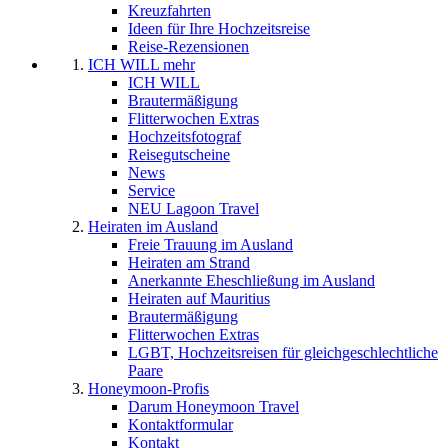
Kreuzfahrten
Ideen für Ihre Hochzeitsreise
Reise-Rezensionen
ICH WILL mehr
ICH WILL
Brautermäßigung
Flitterwochen Extras
Hochzeitsfotograf
Reisegutscheine
News
Service
NEU Lagoon Travel
Heiraten im Ausland
Freie Trauung im Ausland
Heiraten am Strand
Anerkannte Eheschließung im Ausland
Heiraten auf Mauritius
Brautermäßigung
Flitterwochen Extras
LGBT, Hochzeitsreisen für gleichgeschlechtliche
Paare
Honeymoon-Profis
Darum Honeymoon Travel
Kontaktformular
Kontakt