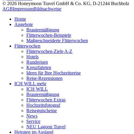
© 2026 Honeymoon Travel GmbH & Co. KG, D-21244 Buchholz
AGB
Impressum
Bildnachweise
Home
Angebote
Brautermäßigung
Flitterwochen-Beispiele
Maßgeschneiderte Flitterwochen
Flitterwochen
Flitterwochen-Ziele A-Z
Hotels
Rundreisen
Kreuzfahrten
Ideen für Ihre Hochzeitsreise
Reise-Rezensionen
ICH WILL mehr
ICH WILL
Brautermäßigung
Flitterwochen Extras
Hochzeitsfotograf
Reisegutscheine
News
Service
NEU Lagoon Travel
Heiraten im Ausland