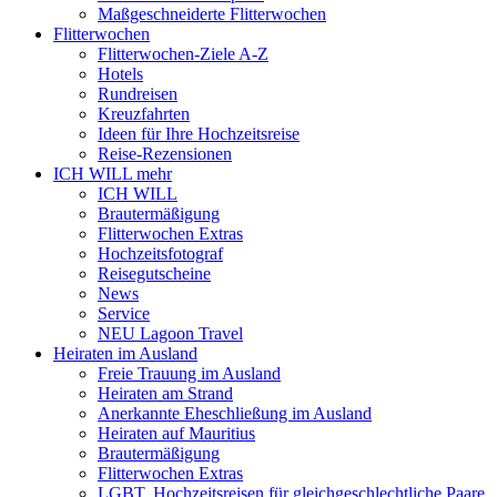
Maßgeschneiderte Flitterwochen
Flitterwochen
Flitterwochen-Ziele A-Z
Hotels
Rundreisen
Kreuzfahrten
Ideen für Ihre Hochzeitsreise
Reise-Rezensionen
ICH WILL mehr
ICH WILL
Brautermäßigung
Flitterwochen Extras
Hochzeitsfotograf
Reisegutscheine
News
Service
NEU Lagoon Travel
Heiraten im Ausland
Freie Trauung im Ausland
Heiraten am Strand
Anerkannte Eheschließung im Ausland
Heiraten auf Mauritius
Brautermäßigung
Flitterwochen Extras
LGBT, Hochzeitsreisen für gleichgeschlechtliche Paare