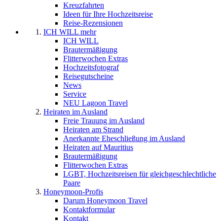
Kreuzfahrten
Ideen für Ihre Hochzeitsreise
Reise-Rezensionen
ICH WILL mehr
ICH WILL
Brautermäßigung
Flitterwochen Extras
Hochzeitsfotograf
Reisegutscheine
News
Service
NEU Lagoon Travel
Heiraten im Ausland
Freie Trauung im Ausland
Heiraten am Strand
Anerkannte Eheschließung im Ausland
Heiraten auf Mauritius
Brautermäßigung
Flitterwochen Extras
LGBT, Hochzeitsreisen für gleichgeschlechtliche
Paare
Honeymoon-Profis
Darum Honeymoon Travel
Kontaktformular
Kontakt