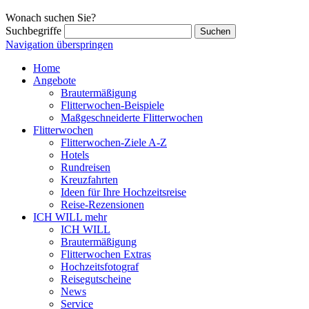
Wonach suchen Sie?
Suchbegriffe
Navigation überspringen
Home
Angebote
Brautermäßigung
Flitterwochen-Beispiele
Maßgeschneiderte Flitterwochen
Flitterwochen
Flitterwochen-Ziele A-Z
Hotels
Rundreisen
Kreuzfahrten
Ideen für Ihre Hochzeitsreise
Reise-Rezensionen
ICH WILL mehr
ICH WILL
Brautermäßigung
Flitterwochen Extras
Hochzeitsfotograf
Reisegutscheine
News
Service