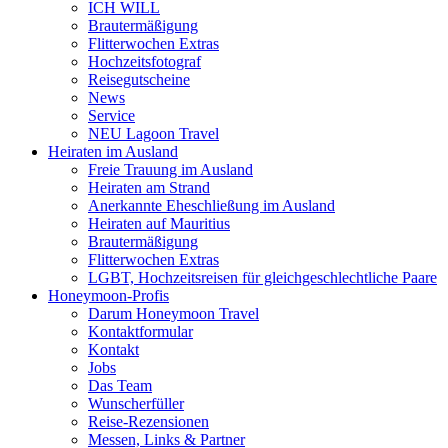
ICH WILL
Brautermäßigung
Flitterwochen Extras
Hochzeitsfotograf
Reisegutscheine
News
Service
NEU Lagoon Travel
Heiraten im Ausland
Freie Trauung im Ausland
Heiraten am Strand
Anerkannte Eheschließung im Ausland
Heiraten auf Mauritius
Brautermäßigung
Flitterwochen Extras
LGBT, Hochzeitsreisen für gleichgeschlechtliche Paare
Honeymoon-Profis
Darum Honeymoon Travel
Kontaktformular
Kontakt
Jobs
Das Team
Wunscherfüller
Reise-Rezensionen
Messen, Links & Partner