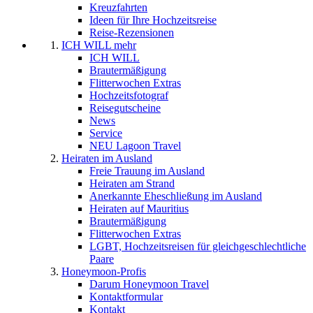
Kreuzfahrten
Ideen für Ihre Hochzeitsreise
Reise-Rezensionen
ICH WILL mehr
ICH WILL
Brautermäßigung
Flitterwochen Extras
Hochzeitsfotograf
Reisegutscheine
News
Service
NEU Lagoon Travel
Heiraten im Ausland
Freie Trauung im Ausland
Heiraten am Strand
Anerkannte Eheschließung im Ausland
Heiraten auf Mauritius
Brautermäßigung
Flitterwochen Extras
LGBT, Hochzeitsreisen für gleichgeschlechtliche
Paare
Honeymoon-Profis
Darum Honeymoon Travel
Kontaktformular
Kontakt