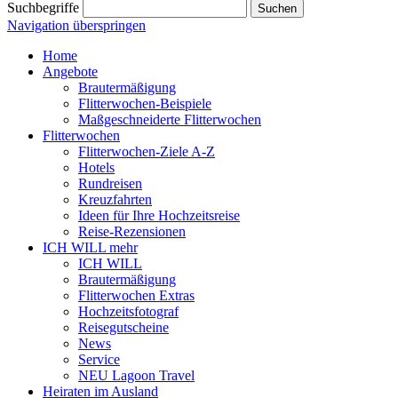
Suchbegriffe
Navigation überspringen
Home
Angebote
Brautermäßigung
Flitterwochen-Beispiele
Maßgeschneiderte Flitterwochen
Flitterwochen
Flitterwochen-Ziele A-Z
Hotels
Rundreisen
Kreuzfahrten
Ideen für Ihre Hochzeitsreise
Reise-Rezensionen
ICH WILL mehr
ICH WILL
Brautermäßigung
Flitterwochen Extras
Hochzeitsfotograf
Reisegutscheine
News
Service
NEU Lagoon Travel
Heiraten im Ausland