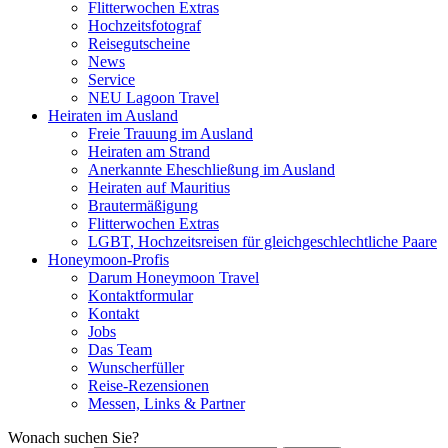
Flitterwochen Extras
Hochzeitsfotograf
Reisegutscheine
News
Service
NEU Lagoon Travel
Heiraten im Ausland
Freie Trauung im Ausland
Heiraten am Strand
Anerkannte Eheschließung im Ausland
Heiraten auf Mauritius
Brautermäßigung
Flitterwochen Extras
LGBT, Hochzeitsreisen für gleichgeschlechtliche Paare
Honeymoon-Profis
Darum Honeymoon Travel
Kontaktformular
Kontakt
Jobs
Das Team
Wunscherfüller
Reise-Rezensionen
Messen, Links & Partner
Wonach suchen Sie?