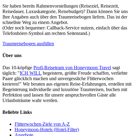
Sie haben bereits Rahmenvorstellungen (Reiseziel, Reisezeit,
Reisedauer, Luxuskategorie, Reisebudget)? Dann können Sie uns
Ihre Angaben auch über den Traumreisebogen liefern. Das ist der
schnellste Weg zu einem Angebot.
(Oder noch bequemer: Callback-Service nutzen, einfach über das
Telefonhörer-Symbol am rechten Seitenrand.)
Traumreisebogen ausfüllen
Über uns
Das 10-köpfige
Profi-Reiseteam von Honeymoon Travel
sagt
täglich: "
ICH WILL
begeistern, größte Freude schaffen, verliebte
Paare glücklich machen und unvergessliche Flitterwochen
kreieren!" Wir beraten aus eigenen Reise-Erfahrungen, erstellen mit
Begeisterung individuelle und luxuriöse Traumreisen, buchen mit
Perfektion und lassen für unsere anspruchsvollen Gäste alle
Urlaubsträume wahr werden.
Beliebte Links
Flitterwochen-Ziele von A-Z
Honeymoon-Hotels (Hotel-Filter)
Angebote