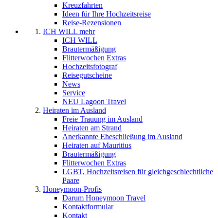
Kreuzfahrten
Ideen für Ihre Hochzeitsreise
Reise-Rezensionen
ICH WILL mehr
ICH WILL
Brautermäßigung
Flitterwochen Extras
Hochzeitsfotograf
Reisegutscheine
News
Service
NEU Lagoon Travel
Heiraten im Ausland
Freie Trauung im Ausland
Heiraten am Strand
Anerkannte Eheschließung im Ausland
Heiraten auf Mauritius
Brautermäßigung
Flitterwochen Extras
LGBT, Hochzeitsreisen für gleichgeschlechtliche
Paare
Honeymoon-Profis
Darum Honeymoon Travel
Kontaktformular
Kontakt