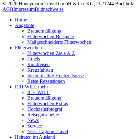
© 2026 Honeymoon Travel GmbH & Co. KG, D-21244 Buchholz
AGB
Impressum
Bildnachweise
Home
Angebote
Brautermäßigung
Flitterwochen-Beispiele
Maßgeschneiderte Flitterwochen
Flitterwochen
Flitterwochen-Ziele A-Z
Hotels
Rundreisen
Kreuzfahrten
Ideen für Ihre Hochzeitsreise
Reise-Rezensionen
ICH WILL mehr
ICH WILL
Brautermäßigung
Flitterwochen Extras
Hochzeitsfotograf
Reisegutscheine
News
Service
NEU Lagoon Travel
Heiraten im Ausland