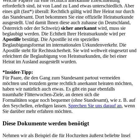
Welche Papiere für eine rechtlich anerkannte Eheschließung
erforderlich sind, ist von Land zu Land etwas unterschiedlich. Aber
eines gilt (fast*) überall: Rechtlich gültig wird Ihre Heirat nur durch
das Standesamt. Dort bekommen Sie eine offizielle Heiratsurkunde
ausgestellt. Und damit Ihnen diese auch zuhause (in Deutschland,
Österreich oder der Schweiz)
sicher anerkannt
wird, muss sie
beglaubigt werden. Die Echtheit Ihrer Heiratsurkunde wird per
Apostille
bestätigt. Die Apostille ist ein spezielles
Beglaubigungsformat im internationalen Urkundenverkehr. Die
Apostille steht für Rechtssicherheit. Sie wird weltweit eingesetzt und
erleichtert die Beglaubigung von Heiratsurkunden, die bei einer
Heirat im Ausland ausgestellt wurden.
*Insider-Tipp:
Für Paare, die den Gang zum Standesamt partout vermeiden
möchten und trotzdem gerne rechtlich anerkannt heiraten möchten,
haben wir natürlich auch etwas. Es gibt ein paar ebenfalls
traumhafte Flitterwochen-Ziele, an denen sich die
Formalitäten sogar noch bequemer (ohne Standesamt), wie z. B. auf
den Seychellen, erledigen lassen.
Sprechen Sie uns darauf an
, wenn
Sie darüber mehr erfahren möchten.
Diese Dokumente werden benötigt
Nehmen wir als Beispiel die für Hochzeiten äußerst beliebte Insel