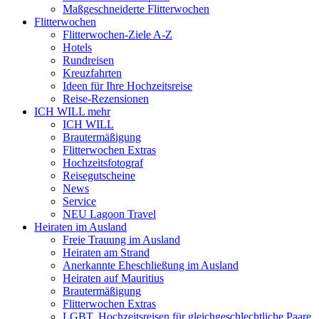
Maßgeschneiderte Flitterwochen
Flitterwochen
Flitterwochen-Ziele A-Z
Hotels
Rundreisen
Kreuzfahrten
Ideen für Ihre Hochzeitsreise
Reise-Rezensionen
ICH WILL mehr
ICH WILL
Brautermäßigung
Flitterwochen Extras
Hochzeitsfotograf
Reisegutscheine
News
Service
NEU Lagoon Travel
Heiraten im Ausland
Freie Trauung im Ausland
Heiraten am Strand
Anerkannte Eheschließung im Ausland
Heiraten auf Mauritius
Brautermäßigung
Flitterwochen Extras
LGBT, Hochzeitsreisen für gleichgeschlechtliche Paare