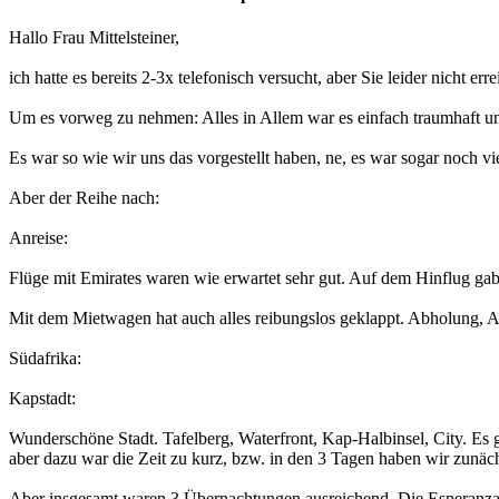
Hallo Frau Mittelsteiner,
ich hatte es bereits 2-3x telefonisch versucht, aber Sie leider nicht 
Um es vorweg zu nehmen: Alles in Allem war es einfach traumhaft un
Es war so wie wir uns das vorgestellt haben, ne, es war sogar noch viel
Aber der Reihe nach:
Anreise:
Flüge mit Emirates waren wie erwartet sehr gut. Auf dem Hinflug ga
Mit dem Mietwagen hat auch alles reibungslos geklappt. Abholung, A
Südafrika:
Kapstadt:
Wunderschöne Stadt. Tafelberg, Waterfront, Kap-Halbinsel, City. Es g
aber dazu war die Zeit zu kurz, bzw. in den 3 Tagen haben wir zunäc
Aber insgesamt waren 3 Übernachtungen ausreichend. Die Esperanza Lod