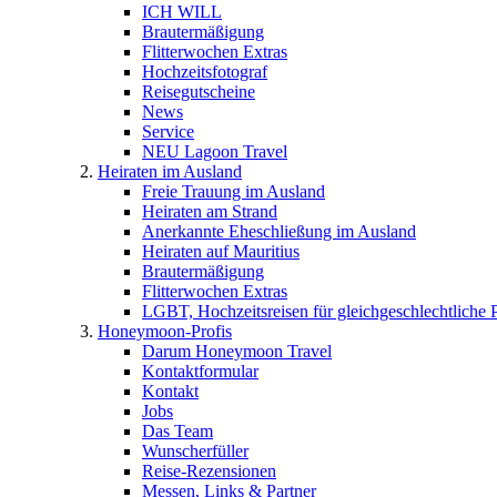
ICH WILL
Brautermäßigung
Flitterwochen Extras
Hochzeitsfotograf
Reisegutscheine
News
Service
NEU Lagoon Travel
Heiraten im Ausland
Freie Trauung im Ausland
Heiraten am Strand
Anerkannte Eheschließung im Ausland
Heiraten auf Mauritius
Brautermäßigung
Flitterwochen Extras
LGBT, Hochzeitsreisen für gleichgeschlechtliche 
Honeymoon-Profis
Darum Honeymoon Travel
Kontaktformular
Kontakt
Jobs
Das Team
Wunscherfüller
Reise-Rezensionen
Messen, Links & Partner