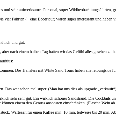
es und sehr aufmerksames Personal, super Wildbeobachtungsfahrten, gu
ie vier Fahrten (+ eine Bootstour) waren super interessant und haben 
mütlich und gut.
ck, aber nach einem halben Tag hatten wir das Gefühl alles gesehen zu h
uritius:
ommen. Die Transfers mit White Sand Tours haben alle reibungslos fu
. Das war schon mal super. (Man hat uns dies als upgrade „verkauft“)
rklich sehr sehr gut. Ein wirklich schöner Sandstrand. Die Cocktails u
 können einem den Genuss ansonsten einschränken. (Flasche Wein ab 4
ück. Wartezeit für einen Kaffee min. 10 min, teilweise bis 20 min. Abe