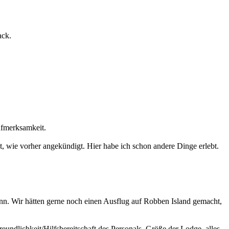
back.
ufmerksamkeit.
, wie vorher angekündigt. Hier habe ich schon andere Dinge erlebt.
kann. Wir hätten gerne noch einen Ausflug auf Robben Island gemacht,
undlichkeit/Hilfsbereitschaft des Personals, Größe der Lodge, alles