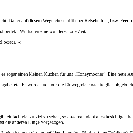
erreicht. Daher auf diesem Wege ein schriftlicher Reisebericht, bzw. Feed
d perfekt. Wir hatten eine wunderschöne Zeit.
 besser. ;-)
b es sogar einen kleinen Kuchen für uns „Honeymooner“. Eine nette A
bgabe, etc. Es wurde auch nur die Einwegmiete nachträglich abgebucht
ibt einfach viel zu viel zu sehen, so dass man nicht alles besichtigen 
hst die anderen Dinge vorgezogen.
ge hat uns sehr gut gefallen. Lage (mit Blick auf den Tafelberg), Fre