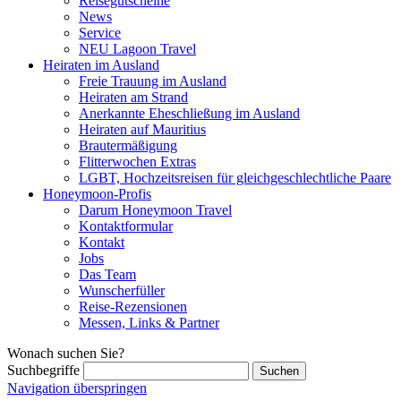
Reisegutscheine
News
Service
NEU Lagoon Travel
Heiraten im Ausland
Freie Trauung im Ausland
Heiraten am Strand
Anerkannte Eheschließung im Ausland
Heiraten auf Mauritius
Brautermäßigung
Flitterwochen Extras
LGBT, Hochzeitsreisen für gleichgeschlechtliche Paare
Honeymoon-Profis
Darum Honeymoon Travel
Kontaktformular
Kontakt
Jobs
Das Team
Wunscherfüller
Reise-Rezensionen
Messen, Links & Partner
Wonach suchen Sie?
Suchbegriffe
Navigation überspringen