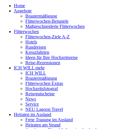
Home
Angebote
Brautermäßigung
Flitterwochen-Beispiele
Maßgeschneiderte Flitterwochen
Flitterwochen
Flitterwochen-Ziele A-Z
Hotels
Rundreisen
Kreuzfahrten
Ideen für Ihre Hochzeitsreise
Reise-Rezensionen
ICH WILL mehr
ICH WILL
Brautermäßigung
Flitterwochen Extras
Hochzeitsfotograf
Reisegutscheine
News
Service
NEU Lagoon Travel
Heiraten im Ausland
Freie Trauung im Ausland
Heiraten am Strand