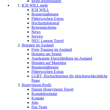
Reise-Rezensionen
ICH WILL mehr
ICH WILL
Brautermäßigung
Flitterwochen Extras
Hochzeitsfotograf
Reisegutscheine
News
Service
NEU Lagoon Travel
Heiraten im Ausland
Freie Trauung im Ausland
Heiraten am Strand
Anerkannte Eheschließung im Ausland
Heiraten auf Mauritius
Brautermäßigung
Flitterwochen Extras
LGBT, Hochzeitsreisen für gleichgeschlechtliche
Paare
Honeymoon-Profis
Darum Honeymoon Travel
Kontaktformular
Kontakt
Jobs
Das Team