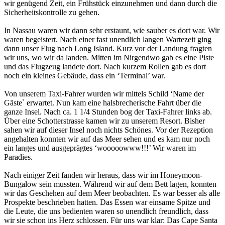
wir genügend Zeit, ein Frühstück einzunehmen und dann durch die
Sicherheitskontrolle zu gehen.
In Nassau waren wir dann sehr erstaunt, wie sauber es dort war. Wir
waren begeistert. Nach einer fast unendlich langen Wartezeit ging
dann unser Flug nach Long Island. Kurz vor der Landung fragten
wir uns, wo wir da landen. Mitten im Nirgendwo gab es eine Piste
und das Flugzeug landete dort. Nach kurzem Rollen gab es dort
noch ein kleines Gebäude, dass ein ‘Terminal’ war.
Von unserem Taxi-Fahrer wurden wir mittels Schild ‘Name der
Gäste` erwartet. Nun kam eine halsbrecherische Fahrt über die
ganze Insel. Nach ca. 1 1/4 Stunden bog der Taxi-Fahrer links ab.
Über eine Schotterstrasse kamen wir zu unserem Resort. Bisher
sahen wir auf dieser Insel noch nichts Schönes. Vor der Rezeption
angehalten konnten wir auf das Meer sehen und es kam nur noch
ein langes und ausgeprägtes ‘wooooowww!!!’ Wir waren im
Paradies.
Nach einiger Zeit fanden wir heraus, dass wir im Honeymoon-
Bungalow sein mussten. Während wir auf dem Bett lagen, konnten
wir das Geschehen auf dem Meer beobachten. Es war besser als alle
Prospekte beschrieben hatten. Das Essen war einsame Spitze und
die Leute, die uns bedienten waren so unendlich freundlich, dass
wir sie schon ins Herz schlossen. Für uns war klar: Das Cape Santa