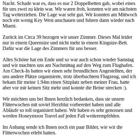
Nacht. Schade war es, dass es nur 2 Doppelbetten gab, wobei eines
für uns zwei zu klein war. Wir waren froh, konnten wir am nächsten
Tag weiterziehen. Die Lage war sehr gut. Wir konnten am Mittwoch
noch ein wenig Key West anschauen und fuhren dann wieder nach
Miami.
Zurück im Circa 39 bezogen wir unser Zimmer. Dieses Mal leider
nur in einem Queensize und nicht mehr in einem Kingsize-Bett.
Dafür war die Lage des Zimmers für uns besser.
Alles Schöne hat ein Ende und so war auch schon wieder Samstag
und wir machten uns am Nachmittag auf den Weg zum Flughafen.
Am Check-In hatten wir einen sehr freundlichen Angestellten, der
uns andere Plätze organisierte, trotz überbuchtem Flugzeug, und ich
bekam für meine 1.94m einen Sitzplatz neben meiner Frau, hatte
aber vor mir keinen Sitz mehr und konnte die Beine strecken :).
Wir möchten uns bei Ihnen herzlich bedanken, dass sie unsere
Flitterwochen mit soviel Herzblut vorbereitet haben und alle
Abläufe so toll organisiert haben. Wir haben es sehr genossen und
werden Honeymoon Travel auf jeden Fall weiterempfehlen.
Im Anhang sende ich Ihnen noch ein paar Bilder, wie wir die
Flitterwochen erlebt hatten.