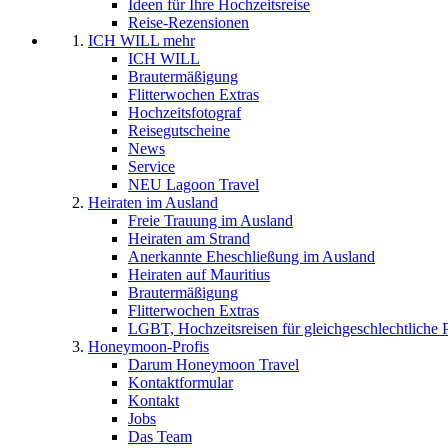
Ideen für Ihre Hochzeitsreise
Reise-Rezensionen
ICH WILL mehr
ICH WILL
Brautermäßigung
Flitterwochen Extras
Hochzeitsfotograf
Reisegutscheine
News
Service
NEU Lagoon Travel
Heiraten im Ausland
Freie Trauung im Ausland
Heiraten am Strand
Anerkannte Eheschließung im Ausland
Heiraten auf Mauritius
Brautermäßigung
Flitterwochen Extras
LGBT, Hochzeitsreisen für gleichgeschlechtliche 
Honeymoon-Profis
Darum Honeymoon Travel
Kontaktformular
Kontakt
Jobs
Das Team