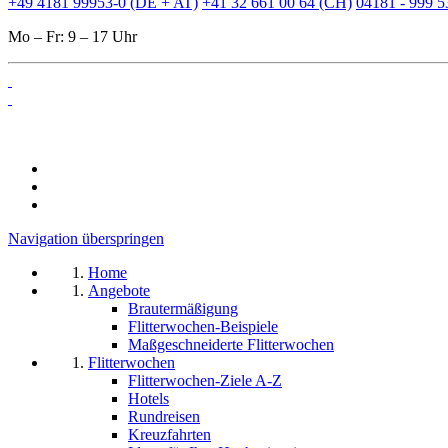
+49 4181 99953-0 (DE + AT)
+41 32 661 00 64 (CH)
04181 - 999 5
Mo – Fr: 9 – 17 Uhr
Navigation überspringen
Home
Angebote
Brautermäßigung
Flitterwochen-Beispiele
Maßgeschneiderte Flitterwochen
Flitterwochen
Flitterwochen-Ziele A-Z
Hotels
Rundreisen
Kreuzfahrten