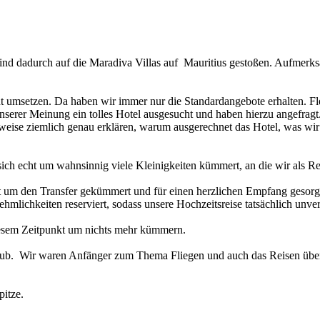
nd dadurch auf die Maradiva Villas auf Mauritius gestoßen. Aufmerksa
t umsetzen. Da haben wir immer nur die Standardangebote erhalten. Fl
serer Meinung ein tolles Hotel ausgesucht und haben hierzu angefrag
eise ziemlich genau erklären, warum ausgerechnet das Hotel, was wir un
ch echt um wahnsinnig viele Kleinigkeiten kümmert, an die wir als Rei
ekt um den Transfer gekümmert und für einen herzlichen Empfang gesorg
mlichkeiten reserviert, sodass unsere Hochzeitsreise tatsächlich unver
iesem Zeitpunkt um nichts mehr kümmern.
aub. Wir waren Anfänger zum Thema Fliegen und auch das Reisen über
pitze.