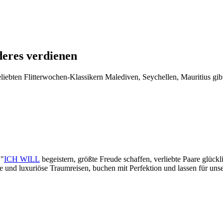
deres verdienen
iebten Flitterwochen-Klassikern Malediven, Seychellen, Mauritius gibt
 "
ICH WILL
begeistern, größte Freude schaffen, verliebte Paare glück
lle und luxuriöse Traumreisen, buchen mit Perfektion und lassen für un