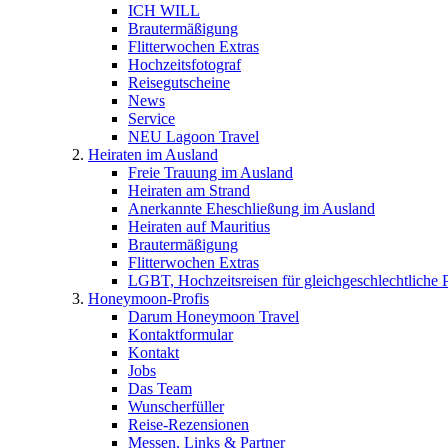
ICH WILL
Brautermäßigung
Flitterwochen Extras
Hochzeitsfotograf
Reisegutscheine
News
Service
NEU Lagoon Travel
Heiraten im Ausland
Freie Trauung im Ausland
Heiraten am Strand
Anerkannte Eheschließung im Ausland
Heiraten auf Mauritius
Brautermäßigung
Flitterwochen Extras
LGBT, Hochzeitsreisen für gleichgeschlechtliche 
Honeymoon-Profis
Darum Honeymoon Travel
Kontaktformular
Kontakt
Jobs
Das Team
Wunscherfüller
Reise-Rezensionen
Messen, Links & Partner