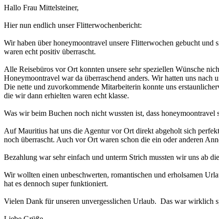
Hallo Frau Mittelsteiner,
Hier nun endlich unser Flitterwochenbericht:
Wir haben über honeymoontravel unsere Flitterwochen gebucht und si
waren echt positiv überrascht.
Alle Reisebüros vor Ort konnten unsere sehr speziellen Wünsche nich
Honeymoontravel war da überraschend anders. Wir hatten uns nach un
Die nette und zuvorkommende Mitarbeiterin konnte uns erstaunlicherw
die wir dann erhielten waren echt klasse.
Was wir beim Buchen noch nicht wussten ist, dass honeymoontravel si
Auf Mauritius hat uns die Agentur vor Ort direkt abgeholt sich perf
noch überrascht. Auch vor Ort waren schon die ein oder anderen Anneh
Bezahlung war sehr einfach und unterm Strich mussten wir uns ab d
Wir wollten einen unbeschwerten, romantischen und erholsamen Url
hat es dennoch super funktioniert.
Vielen Dank für unseren unvergesslichen Urlaub. Das war wirklich s
Liebe Grüße