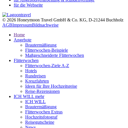
für die Webseite
© 2026 Honeymoon Travel GmbH & Co. KG, D-21244 Buchholz
AGB
Impressum
Bildnachweise
Home
Angebote
Brautermäßigung
Flitterwochen-Beispiele
Maßgeschneiderte Flitterwochen
Flitterwochen
Flitterwochen-Ziele A-Z
Hotels
Rundreisen
Kreuzfahrten
Ideen für Ihre Hochzeitsreise
Reise-Rezensionen
ICH WILL mehr
ICH WILL
Brautermäßigung
Flitterwochen Extras
Hochzeitsfotograf
Reisegutscheine
News