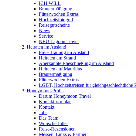
ICH WILL
Brautermäßigung
Flitterwochen Extras
Hochzeitsfotograf
Reisegutscheine
News
Service
NEU Lagoon Travel
Heiraten im Ausland
Freie Trauung im Ausland
Heiraten am Strand
Anerkannte Eheschließung im Ausland
Heiraten auf Mauritius
Brautermäßigung
Flitterwochen Extras
LGBT, Hochzeitsreisen für gleichgeschlechtliche 
Honeymoon-Profis
Darum Honeymoon Travel
Kontaktformular
Kontakt
Jobs
Das Team
Wunscherfüller
Reise-Rezensionen
Messen, Links & Partner