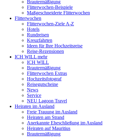
Brautermäßigung
Flitterwochen-Beispiele
Maßgeschneiderte Flitterwochen
Flitterwochen
Flitterwochen-Ziele A-Z
Hotels
Rundreisen
Kreuzfahrten
Ideen für Ihre Hochzeitsreise
Reise-Rezensionen
ICH WILL mehr
ICH WILL
Brautermäßigung
Flitterwochen Extras
Hochzeitsfotograf
Reisegutscheine
News
Service
NEU Lagoon Travel
Heiraten im Ausland
Freie Trauung im Ausland
Heiraten am Strand
Anerkannte Eheschließung im Ausland
Heiraten auf Mauritius
Brautermäßigung