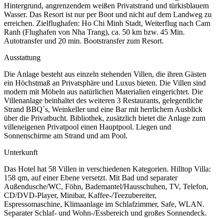
Hintergrund, angrenzendem weißen Privatstrand und türkisblauem
Wasser. Das Resort ist nur per Boot und nicht auf dem Landweg zu
erreichen. Zielflughafen: Ho Chi Minh Stadt, Weiterflug nach Cam
Ranh (Flughafen von Nha Trang), ca. 50 km bzw. 45 Min.
Autotransfer und 20 min. Bootstransfer zum Resort.
Ausstattung
Die Anlage besteht aus einzeln stehenden Villen, die ihren Gästen
ein Höchstmaß an Privatsphäre und Luxus bieten. Die Villen sind
modern mit Möbeln aus natürlichen Materialien eingerichtet. Die
Villenanlage beinhaltet des weiteren 3 Restaurants, gelegentliche
Strand BBQ´s, Weinkeller und eine Bar mit herrlichem Ausblick
über die Privatbucht. Bibliothek, zusätzlich bietet die Anlage zum
villeneigenen Privatpool einen Hauptpool. Liegen und
Sonnenschirme am Strand und am Pool.
Unterkunft
Das Hotel hat 58 Villen in verschiedenen Kategorien. Hilltop Villa:
158 qm, auf einer Ebene versetzt. Mit Bad und separater
Außendusche/WC, Föhn, Bademantel/Hausschuhen, TV, Telefon,
CD/DVD-Player, Minibar, Kaffee-/Teezubereiter,
Espressomaschine, Klimaanlage im Schlafzimmer, Safe, WLAN.
Separater Schlaf- und Wohn-/Essbereich und großes Sonnendeck.