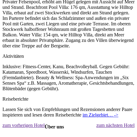
Privater Felsenpool, erhöht am Hügel gelegen mit Aussicht auf Meer
und Strand. Beachfront Pool Villa: 176 qm, Ausstattung wie Hilltop
Villa, erbaut auf zwei Stockwerken und direkt am Strand gelegen.
Im Parterre befindet sich das Schlafzimmer und außen ein privater
Pool mit Garten, zwei Liegen und eine private Terrasse. Im oberen
Stockwerk halboffener Wohnraum mit großen Tagesbetten und
Balkon. Water Villa: 154 qm, wie Hilltop Villa, direkt am Meer
erbaut in absoluter Privatsphäre. Zugang zu den Villen überwiegend
über eine Treppe auf der Bergseite.
Aktivitäten
Inklusive: Fitness-Center, Kanu, Beachvolleyball. Gegen Gebühr:
Katamaran, Speedboot, Wasserski, Windsurfen, Tauchen
(Fremdanbieter). Beauty & Wellness: Spa-Anwendungen im „Six
Senses Spa“ z.B. Massagen, Aromatherapie, Gesichtsbehandlungen,
Blütenbäder (gegen Gebühr).
Reiseberichte
Lassen Sie sich von Empfehlungen und Rezensionen anderer Paare
inspirieren und lesen deren Reiseberichte
im Zielgebiet… ->
zum vorherigen Hotel
zum nächsten Hotel
Über uns