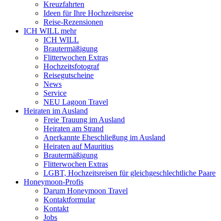
Kreuzfahrten
Ideen für Ihre Hochzeitsreise
Reise-Rezensionen
ICH WILL mehr
ICH WILL
Brautermäßigung
Flitterwochen Extras
Hochzeitsfotograf
Reisegutscheine
News
Service
NEU Lagoon Travel
Heiraten im Ausland
Freie Trauung im Ausland
Heiraten am Strand
Anerkannte Eheschließung im Ausland
Heiraten auf Mauritius
Brautermäßigung
Flitterwochen Extras
LGBT, Hochzeitsreisen für gleichgeschlechtliche Paare
Honeymoon-Profis
Darum Honeymoon Travel
Kontaktformular
Kontakt
Jobs