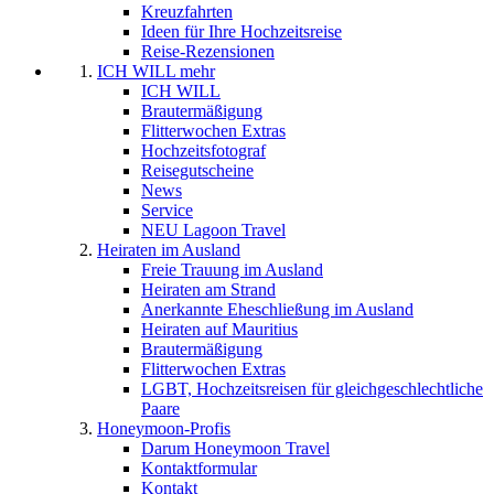
Kreuzfahrten
Ideen für Ihre Hochzeitsreise
Reise-Rezensionen
ICH WILL mehr
ICH WILL
Brautermäßigung
Flitterwochen Extras
Hochzeitsfotograf
Reisegutscheine
News
Service
NEU Lagoon Travel
Heiraten im Ausland
Freie Trauung im Ausland
Heiraten am Strand
Anerkannte Eheschließung im Ausland
Heiraten auf Mauritius
Brautermäßigung
Flitterwochen Extras
LGBT, Hochzeitsreisen für gleichgeschlechtliche
Paare
Honeymoon-Profis
Darum Honeymoon Travel
Kontaktformular
Kontakt