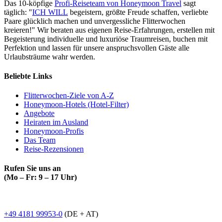
Das 10-köpfige
Profi-Reiseteam von Honeymoon Travel
sagt
täglich: "
ICH WILL
begeistern, größte Freude schaffen, verliebte
Paare glücklich machen und unvergessliche Flitterwochen
kreieren!" Wir beraten aus eigenen Reise-Erfahrungen, erstellen mit
Begeisterung individuelle und luxuriöse Traumreisen, buchen mit
Perfektion und lassen für unsere anspruchsvollen Gäste alle
Urlaubsträume wahr werden.
Beliebte Links
Flitterwochen-Ziele von A-Z
Honeymoon-Hotels (Hotel-Filter)
Angebote
Heiraten im Ausland
Honeymoon-Profis
Das Team
Reise-Rezensionen
Rufen Sie uns an
(Mo – Fr: 9 – 17 Uhr)
+49 4181 99953-0
(DE + AT)