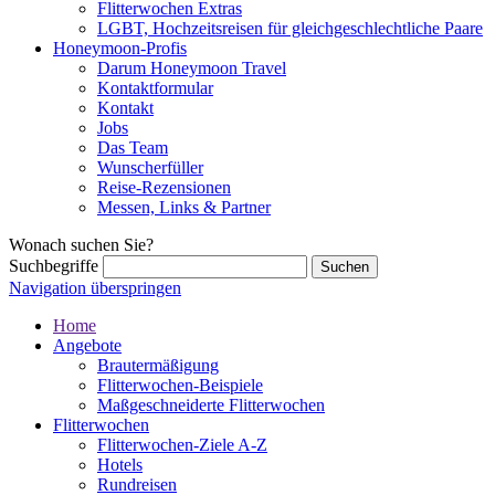
Flitterwochen Extras
LGBT, Hochzeitsreisen für gleichgeschlechtliche Paare
Honeymoon-Profis
Darum Honeymoon Travel
Kontaktformular
Kontakt
Jobs
Das Team
Wunscherfüller
Reise-Rezensionen
Messen, Links & Partner
Wonach suchen Sie?
Suchbegriffe
Navigation überspringen
Home
Angebote
Brautermäßigung
Flitterwochen-Beispiele
Maßgeschneiderte Flitterwochen
Flitterwochen
Flitterwochen-Ziele A-Z
Hotels
Rundreisen