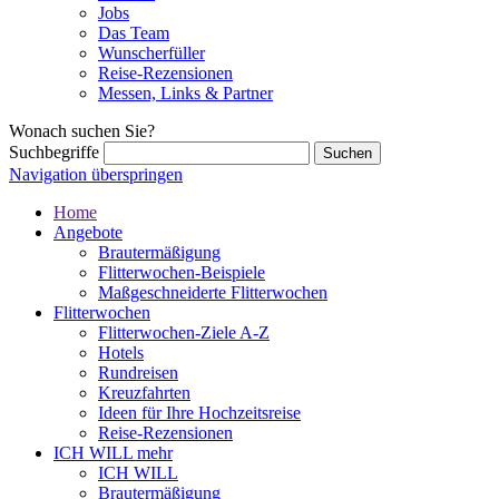
Jobs
Das Team
Wunscherfüller
Reise-Rezensionen
Messen, Links & Partner
Wonach suchen Sie?
Suchbegriffe
Navigation überspringen
Home
Angebote
Brautermäßigung
Flitterwochen-Beispiele
Maßgeschneiderte Flitterwochen
Flitterwochen
Flitterwochen-Ziele A-Z
Hotels
Rundreisen
Kreuzfahrten
Ideen für Ihre Hochzeitsreise
Reise-Rezensionen
ICH WILL mehr
ICH WILL
Brautermäßigung