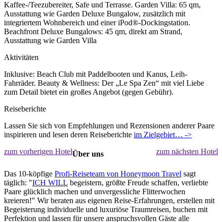
Kaffee-/Teezubereiter, Safe und Terrasse. Garden Villa: 65 qm,
Ausstattung wie Garden Deluxe Bungalow, zusätzlich mit
integriertem Wohnbereich und einer iPod®-Dockingstation.
Beachfront Deluxe Bungalows: 45 qm, direkt am Strand,
Ausstattung wie Garden Villa
Aktivitäten
Inklusive: Beach Club mit Paddelbooten und Kanus, Leih-
Fahrräder. Beauty & Wellness: Der „Le Spa Zen“ mit viel Liebe
zum Detail bietet ein großes Angebot (gegen Gebühr).
Reiseberichte
Lassen Sie sich von Empfehlungen und Rezensionen anderer Paare
inspirieren und lesen deren Reiseberichte
im Zielgebiet… ->
zum vorherigen Hotel
zum nächsten Hotel
Über uns
Das 10-köpfige
Profi-Reiseteam von Honeymoon Travel
sagt
täglich: "
ICH WILL
begeistern, größte Freude schaffen, verliebte
Paare glücklich machen und unvergessliche Flitterwochen
kreieren!" Wir beraten aus eigenen Reise-Erfahrungen, erstellen mit
Begeisterung individuelle und luxuriöse Traumreisen, buchen mit
Perfektion und lassen für unsere anspruchsvollen Gäste alle