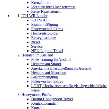
Kreuzfahrten
Ideen für Ihre Hochzeitsreise
Reise-Rezensionen
ICH WILL mehr
ICH WILL
Brautermäßigung
Flitterwochen Extras
Hochzeitsfotograf
Reisegutscheine
News
Service
NEU Lagoon Travel
Heiraten im Ausland
Freie Trauung im Ausland
Heiraten am Strand
Anerkannte Eheschließung im Ausland
Heiraten auf Mauritius
Brautermäßigung
Flitterwochen Extras
LGBT, Hochzeitsreisen für gleichgeschlechtliche
Paare
Honeymoon-Profis
Darum Honeymoon Travel
Kontaktformular
Kontakt