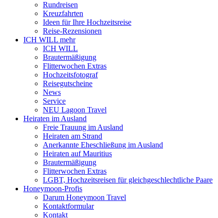
Rundreisen
Kreuzfahrten
Ideen für Ihre Hochzeitsreise
Reise-Rezensionen
ICH WILL mehr
ICH WILL
Brautermäßigung
Flitterwochen Extras
Hochzeitsfotograf
Reisegutscheine
News
Service
NEU Lagoon Travel
Heiraten im Ausland
Freie Trauung im Ausland
Heiraten am Strand
Anerkannte Eheschließung im Ausland
Heiraten auf Mauritius
Brautermäßigung
Flitterwochen Extras
LGBT, Hochzeitsreisen für gleichgeschlechtliche Paare
Honeymoon-Profis
Darum Honeymoon Travel
Kontaktformular
Kontakt