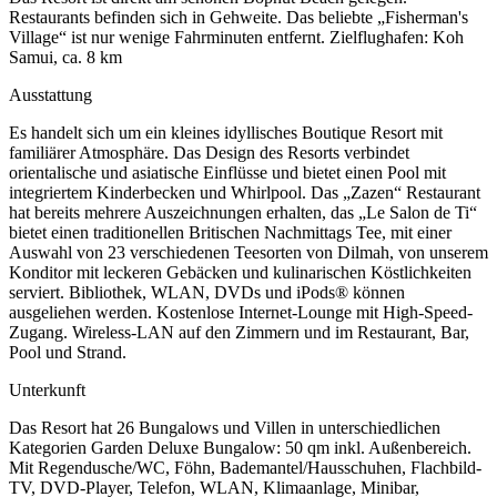
Restaurants befinden sich in Gehweite. Das beliebte „Fisherman's
Village“ ist nur wenige Fahrminuten entfernt. Zielflughafen: Koh
Samui, ca. 8 km
Ausstattung
Es handelt sich um ein kleines idyllisches Boutique Resort mit
familiärer Atmosphäre. Das Design des Resorts verbindet
orientalische und asiatische Einflüsse und bietet einen Pool mit
integriertem Kinderbecken und Whirlpool. Das „Zazen“ Restaurant
hat bereits mehrere Auszeichnungen erhalten, das „Le Salon de Ti“
bietet einen traditionellen Britischen Nachmittags Tee, mit einer
Auswahl von 23 verschiedenen Teesorten von Dilmah, von unserem
Konditor mit leckeren Gebäcken und kulinarischen Köstlichkeiten
serviert. Bibliothek, WLAN, DVDs und iPods® können
ausgeliehen werden. Kostenlose Internet-Lounge mit High-Speed-
Zugang. Wireless-LAN auf den Zimmern und im Restaurant, Bar,
Pool und Strand.
Unterkunft
Das Resort hat 26 Bungalows und Villen in unterschiedlichen
Kategorien Garden Deluxe Bungalow: 50 qm inkl. Außenbereich.
Mit Regendusche/WC, Föhn, Bademantel/Hausschuhen, Flachbild-
TV, DVD-Player, Telefon, WLAN, Klimaanlage, Minibar,