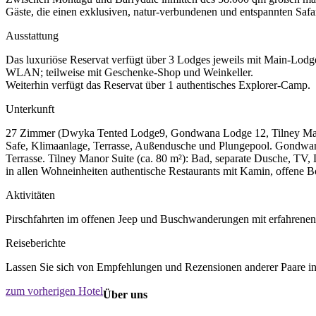
Gäste, die einen exklusiven, natur-verbundenen und entspannten Saf
Ausstattung
Das luxuriöse Reservat verfügt über 3 Lodges jeweils mit Main-Lod
WLAN; teilweise mit Geschenke-Shop und Weinkeller.
Weiterhin verfügt das Reservat über 1 authentisches Explorer-Camp.
Unterkunft
27 Zimmer (Dwyka Tented Lodge9, Gondwana Lodge 12, Tilney Manor 
Safe, Klimaanlage, Terrasse, Außendusche und Plungepool. Gondwan
Terrasse. Tilney Manor Suite (ca. 80 m²): Bad, separate Dusche, TV
in allen Wohneinheiten authentische Restaurants mit Kamin, offene 
Aktivitäten
Pirschfahrten im offenen Jeep und Buschwanderungen mit erfahrene
Reiseberichte
Lassen Sie sich von Empfehlungen und Rezensionen anderer Paare ins
zum vorherigen Hotel
Über uns