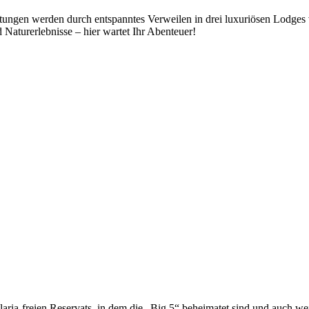
htungen werden durch entspanntes Verweilen in drei luxuriösen Lodges 
Naturerlebnisse – hier wartet Ihr Abenteuer!
a-freien Reservats, in dem die „Big 5“ beheimatet sind und auch weiß