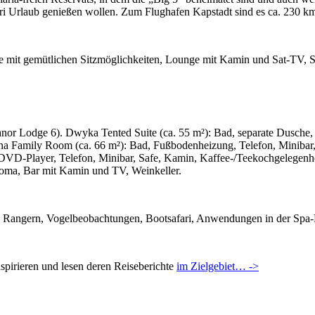
ari Urlaub genießen wollen. Zum Flughafen Kapstadt sind es ca. 230 k
ge mit gemütlichen Sitzmöglichkeiten, Lounge mit Kamin und Sat-TV, S
Lodge 6). Dwyka Tented Suite (ca. 55 m²): Bad, separate Dusche, F
a Family Room (ca. 66 m²): Bad, Fußbodenheizung, Telefon, Minibar, 
, DVD-Player, Telefon, Minibar, Safe, Kamin, Kaffee-/Teekochgelegenh
Boma, Bar mit Kamin und TV, Weinkeller.
n Rangern, Vogelbeobachtungen, Bootsafari, Anwendungen in der Spa
pirieren und lesen deren Reiseberichte
im Zielgebiet… ->