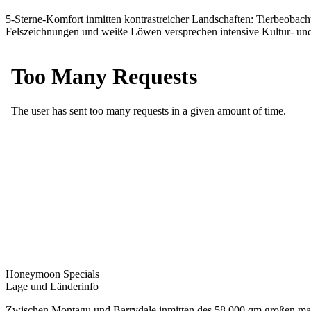
5-Sterne-Komfort inmitten kontrastreicher Landschaften: Tierbeobac
Felszeichnungen und weiße Löwen versprechen intensive Kultur- und 
Honeymoon Specials
Lage und Länderinfo
Zwischen Montagu und Barrydale inmitten des 58.000 qm großen malari