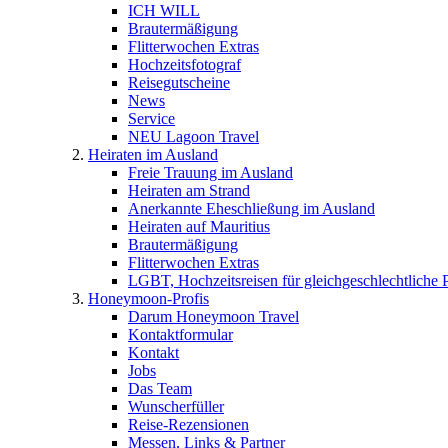
ICH WILL
Brautermäßigung
Flitterwochen Extras
Hochzeitsfotograf
Reisegutscheine
News
Service
NEU Lagoon Travel
Heiraten im Ausland
Freie Trauung im Ausland
Heiraten am Strand
Anerkannte Eheschließung im Ausland
Heiraten auf Mauritius
Brautermäßigung
Flitterwochen Extras
LGBT, Hochzeitsreisen für gleichgeschlechtliche 
Honeymoon-Profis
Darum Honeymoon Travel
Kontaktformular
Kontakt
Jobs
Das Team
Wunscherfüller
Reise-Rezensionen
Messen, Links & Partner