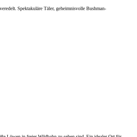
veredelt. Spektakuläre Täler, geheimnisvolle Bushman-
e Löwen in freier Wildbahn zu sehen sind. Ein idealer Ort für