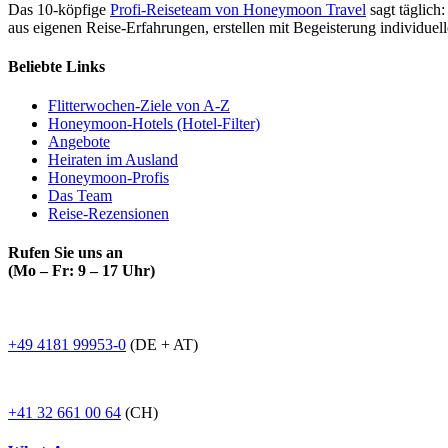
Das 10-köpfige
Profi-Reiseteam von Honeymoon Travel
sagt täglich:
aus eigenen Reise-Erfahrungen, erstellen mit Begeisterung individue
Beliebte Links
Flitterwochen-Ziele von A-Z
Honeymoon-Hotels (Hotel-Filter)
Angebote
Heiraten im Ausland
Honeymoon-Profis
Das Team
Reise-Rezensionen
Rufen Sie uns an
(Mo – Fr: 9 – 17 Uhr)
+49 4181 99953-0
(DE + AT)
+41 32 661 00 64
(CH)