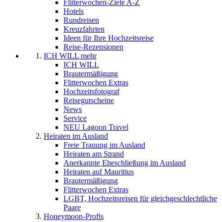
Flitterwochen-Ziele A-Z
Hotels
Rundreisen
Kreuzfahrten
Ideen für Ihre Hochzeitsreise
Reise-Rezensionen
ICH WILL mehr
ICH WILL
Brautermäßigung
Flitterwochen Extras
Hochzeitsfotograf
Reisegutscheine
News
Service
NEU Lagoon Travel
Heiraten im Ausland
Freie Trauung im Ausland
Heiraten am Strand
Anerkannte Eheschließung im Ausland
Heiraten auf Mauritius
Brautermäßigung
Flitterwochen Extras
LGBT, Hochzeitsreisen für gleichgeschlechtliche
Paare
Honeymoon-Profis