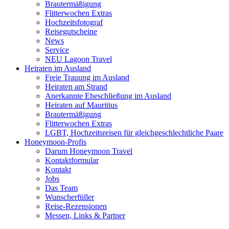
Brautermäßigung
Flitterwochen Extras
Hochzeitsfotograf
Reisegutscheine
News
Service
NEU Lagoon Travel
Heiraten im Ausland
Freie Trauung im Ausland
Heiraten am Strand
Anerkannte Eheschließung im Ausland
Heiraten auf Mauritius
Brautermäßigung
Flitterwochen Extras
LGBT, Hochzeitsreisen für gleichgeschlechtliche Paare
Honeymoon-Profis
Darum Honeymoon Travel
Kontaktformular
Kontakt
Jobs
Das Team
Wunscherfüller
Reise-Rezensionen
Messen, Links & Partner