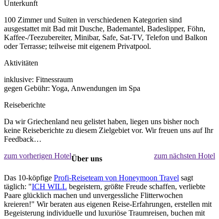
Unterkunft
100 Zimmer und Suiten in verschiedenen Kategorien sind
ausgestattet mit Bad mit Dusche, Bademantel, Badeslipper, Föhn,
Kaffee-/Teezubereiter, Minibar, Safe, Sat-TV, Telefon und Balkon
oder Terrasse; teilweise mit eigenem Privatpool.
Aktivitäten
inklusive: Fitnessraum
gegen Gebühr: Yoga, Anwendungen im Spa
Reiseberichte
Da wir Griechenland neu gelistet haben, liegen uns bisher noch
keine Reiseberichte zu diesem Zielgebiet vor. Wir freuen uns auf Ihr
Feedback…
zum vorherigen Hotel
zum nächsten Hotel
Über uns
Das 10-köpfige
Profi-Reiseteam von Honeymoon Travel
sagt
täglich: "
ICH WILL
begeistern, größte Freude schaffen, verliebte
Paare glücklich machen und unvergessliche Flitterwochen
kreieren!" Wir beraten aus eigenen Reise-Erfahrungen, erstellen mit
Begeisterung individuelle und luxuriöse Traumreisen, buchen mit