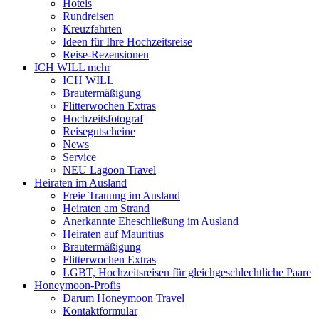
Hotels
Rundreisen
Kreuzfahrten
Ideen für Ihre Hochzeitsreise
Reise-Rezensionen
ICH WILL mehr
ICH WILL
Brautermäßigung
Flitterwochen Extras
Hochzeitsfotograf
Reisegutscheine
News
Service
NEU Lagoon Travel
Heiraten im Ausland
Freie Trauung im Ausland
Heiraten am Strand
Anerkannte Eheschließung im Ausland
Heiraten auf Mauritius
Brautermäßigung
Flitterwochen Extras
LGBT, Hochzeitsreisen für gleichgeschlechtliche Paare
Honeymoon-Profis
Darum Honeymoon Travel
Kontaktformular