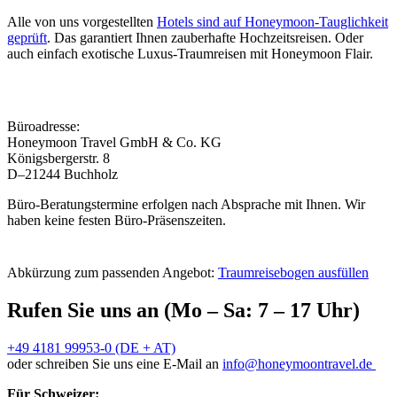
Alle von uns vorgestellten
Hotels sind auf Honeymoon-Tauglichkeit
geprüft
. Das garantiert Ihnen zauberhafte Hochzeitsreisen. Oder
auch einfach exotische Luxus-Traumreisen mit Honeymoon Flair.
Büroadresse:
Honeymoon Travel GmbH & Co. KG
Königsbergerstr. 8
D–21244 Buchholz
Büro-Beratungstermine erfolgen nach Absprache mit Ihnen. Wir
haben keine festen Büro-Präsenszeiten.
Abkürzung zum passenden Angebot:
Traumreisebogen ausfüllen
Rufen Sie uns an (Mo – Sa: 7 – 17 Uhr)
+49 4181 99953-0 (DE + AT)
oder schreiben Sie uns eine E-Mail an
info@honeymoontravel.de
Für Schweizer: