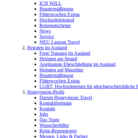
ICH WILL
Brautermäßigung
Flitterwochen Extras
Hochzeitsfotograf
Reisegutscheine
News
Service
NEU Lagoon Travel
Heiraten im Ausland
Freie Trauung im Ausland
Heiraten am Strand
Anerkannte Eheschließung im Ausland
Heiraten auf Mauritius
Brautermäßigung
Flitterwochen Extras
LGBT, Hochzeitsreisen für gleichgeschlechtliche 
Honeymoon-Profis
Darum Honeymoon Travel
Kontaktformular
Kontakt
Jobs
Das Team
Wunscherfüller
Reise-Rezensionen
Messen, Links & Partner