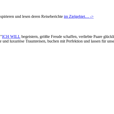
pirieren und lesen deren Reiseberichte
im Zielgebiet… ->
 "
ICH WILL
begeistern, größte Freude schaffen, verliebte Paare glück
lle und luxuriöse Traumreisen, buchen mit Perfektion und lassen für un