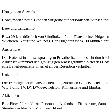
Honeymoon Specials
Honeymoon Specials können wir gerne auf persönlichen Wunsch indiv
Lage und Länderinfo
Etwa 29 km südöstlich von Windhuk, auf dem Plateau eines Hügels mi
Wildtieren, Natur und Wellness. Der Flughafen ist ca. 90 Minuten entf
Ausstattung
Das Hotel ist in deutschsprachigem Privatbesitz und besticht durch
Außenschwimmbad und großzügigen Massageräumen bietet das Hotel 
eine Lagerfeuerarena. Internet an der Rezeption verfügbar.
Unterkunft
Die 16 reetgedeckten, ansprechend eingerichteten Chalets bieten eine 
WC, Föhn, TV, DVD/Video, Telefon, Klimaanlage und Minibar.
Aktivitäten
Eine Pirschfahrt inkl. pro Person und Aufenthalt. Fitnessraum, Sa
Sternbeobachtungen, Mountain-Biking