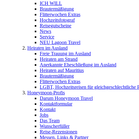
ICH WILL
Brautermäßigung
Flitterwochen Extras
Hochzeitsfotograf
Reisegutscheine
News
Service
NEU Lagoon Travel
Heiraten im Ausland
Freie Trauung im Ausland
Heiraten am Strand
Anerkannte Eheschließung im Ausland
Heiraten auf Mauritius
Brautermäßigung
Flitterwochen Extras
LGBT, Hochzeitsreisen für gleichgeschlechtliche 
Honeymoon-Profis
Darum Honeymoon Travel
Kontaktformular
Kontakt
Jobs
Das Team
Wunscherfüller
Reise-Rezensionen
Messen, Links & Partner