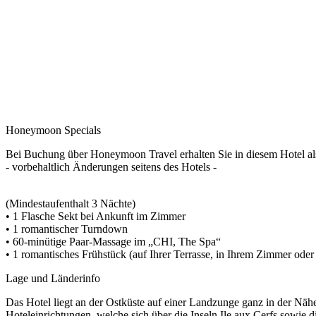
Honeymoon Specials
Bei Buchung über Honeymoon Travel erhalten Sie in diesem Hotel a
- vorbehaltlich Änderungen seitens des Hotels -
(Mindestaufenthalt 3 Nächte)
• 1 Flasche Sekt bei Ankunft im Zimmer
• 1 romantischer Turndown
• 60-minütige Paar-Massage im „CHI, The Spa“
• 1 romantisches Frühstück (auf Ihrer Terrasse, in Ihrem Zimmer oder
Lage und Länderinfo
Das Hotel liegt an der Ostküste auf einer Landzunge ganz in der Nä
Hoteleinrichtungen, welche sich über die Inseln Ile aux Cerfs sowie