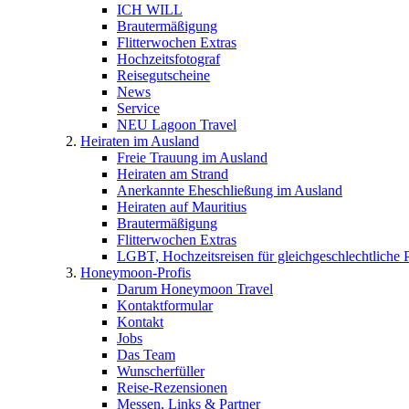
ICH WILL
Brautermäßigung
Flitterwochen Extras
Hochzeitsfotograf
Reisegutscheine
News
Service
NEU Lagoon Travel
Heiraten im Ausland
Freie Trauung im Ausland
Heiraten am Strand
Anerkannte Eheschließung im Ausland
Heiraten auf Mauritius
Brautermäßigung
Flitterwochen Extras
LGBT, Hochzeitsreisen für gleichgeschlechtliche 
Honeymoon-Profis
Darum Honeymoon Travel
Kontaktformular
Kontakt
Jobs
Das Team
Wunscherfüller
Reise-Rezensionen
Messen, Links & Partner