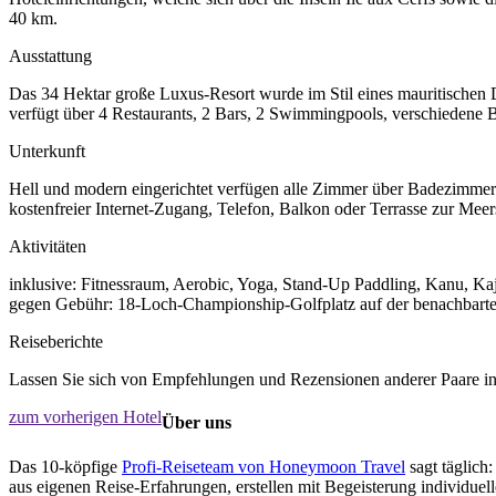
40 km.
Ausstattung
Das 34 Hektar große Luxus-Resort wurde im Stil eines mauritischen Do
verfügt über 4 Restaurants, 2 Bars, 2 Swimmingpools, verschiedene
Unterkunft
Hell und modern eingerichtet verfügen alle Zimmer über Badezimmer
kostenfreier Internet-Zugang, Telefon, Balkon oder Terrasse zur Meers
Aktivitäten
inklusive: Fitnessraum, Aerobic, Yoga, Stand-Up Paddling, Kanu, Kaj
gegen Gebühr: 18-Loch-Championship-Golfplatz auf der benachbarte
Reiseberichte
Lassen Sie sich von Empfehlungen und Rezensionen anderer Paare ins
zum vorherigen Hotel
Über uns
Das 10-köpfige
Profi-Reiseteam von Honeymoon Travel
sagt täglich:
aus eigenen Reise-Erfahrungen, erstellen mit Begeisterung individue