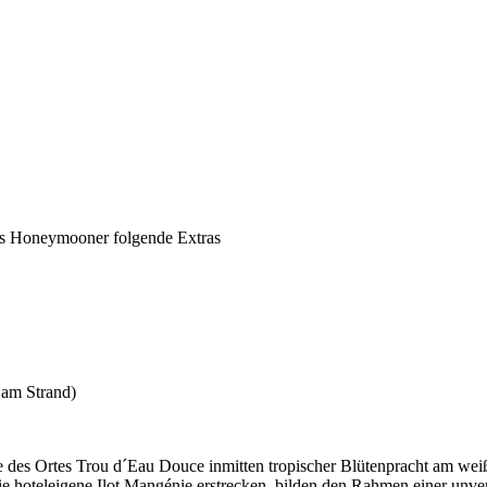
ls Honeymooner folgende Extras
 am Strand)
he des Ortes Trou d´Eau Douce inmitten tropischer Blütenpracht am we
 die hoteleigene Ilot Mangénie erstrecken, bilden den Rahmen einer unv