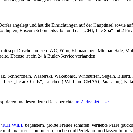
rfes angelegt und hat die Einrichtungen auf der Hauptinsel sowie auf 
 Boutiquen, Friseur-/Schönheitssalon und das „CHI, The Spa“ mit 2 P
 mit sep. Dusche und sep. WC, Föhn, Klimaanlage, Minibar, Safe, Mu
eite. Ebenso ist ein 24 h Butler-Service vorhanden.
ak, Schnorcheln, Wasserski, Wakeboard, Windsurfen, Segeln, Billard, Be
n Insel „Ile aux Cerfs“, Tauchen (PADI und CMAS), Parasailing, Kat
pirieren und lesen deren Reiseberichte
im Zielgebiet… ->
 "
ICH WILL
begeistern, größte Freude schaffen, verliebte Paare glück
lle und luxuriöse Traumreisen, buchen mit Perfektion und lassen für un