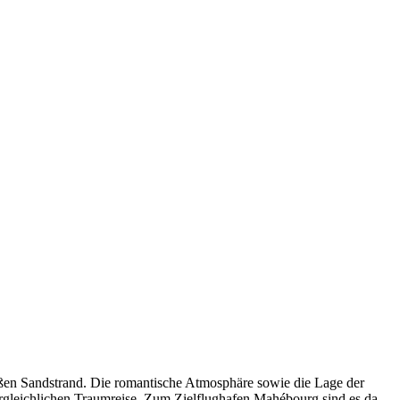
ißen Sandstrand. Die romantische Atmosphäre sowie die Lage der
ergleichlichen Traumreise. Zum Zielflughafen Mahébourg sind es da.