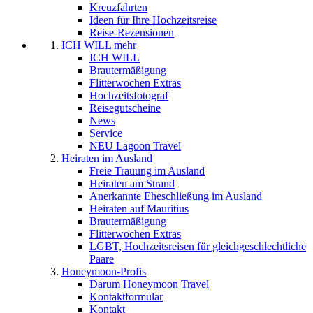
Kreuzfahrten
Ideen für Ihre Hochzeitsreise
Reise-Rezensionen
ICH WILL mehr
ICH WILL
Brautermäßigung
Flitterwochen Extras
Hochzeitsfotograf
Reisegutscheine
News
Service
NEU Lagoon Travel
Heiraten im Ausland
Freie Trauung im Ausland
Heiraten am Strand
Anerkannte Eheschließung im Ausland
Heiraten auf Mauritius
Brautermäßigung
Flitterwochen Extras
LGBT, Hochzeitsreisen für gleichgeschlechtliche
Paare
Honeymoon-Profis
Darum Honeymoon Travel
Kontaktformular
Kontakt