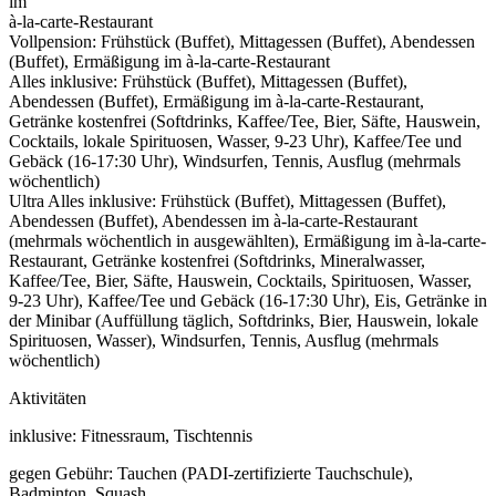
im
à-la-carte-Restaurant
Vollpension: Frühstück (Buffet), Mittagessen (Buffet), Abendessen
(Buffet), Ermäßigung im à-la-carte-Restaurant
Alles inklusive: Frühstück (Buffet), Mittagessen (Buffet),
Abendessen (Buffet), Ermäßigung im à-la-carte-Restaurant,
Getränke kostenfrei (Softdrinks, Kaffee/Tee, Bier, Säfte, Hauswein,
Cocktails, lokale Spirituosen, Wasser, 9-23 Uhr), Kaffee/Tee und
Gebäck (16-17:30 Uhr), Windsurfen, Tennis, Ausflug (mehrmals
wöchentlich)
Ultra Alles inklusive: Frühstück (Buffet), Mittagessen (Buffet),
Abendessen (Buffet), Abendessen im à-la-carte-Restaurant
(mehrmals wöchentlich in ausgewählten), Ermäßigung im à-la-carte-
Restaurant, Getränke kostenfrei (Softdrinks, Mineralwasser,
Kaffee/Tee, Bier, Säfte, Hauswein, Cocktails, Spirituosen, Wasser,
9-23 Uhr), Kaffee/Tee und Gebäck (16-17:30 Uhr), Eis, Getränke in
der Minibar (Auffüllung täglich, Softdrinks, Bier, Hauswein, lokale
Spirituosen, Wasser), Windsurfen, Tennis, Ausflug (mehrmals
wöchentlich)
Aktivitäten
inklusive: Fitnessraum, Tischtennis
gegen Gebühr: Tauchen (PADI-zertifizierte Tauchschule),
Badminton, Squash,