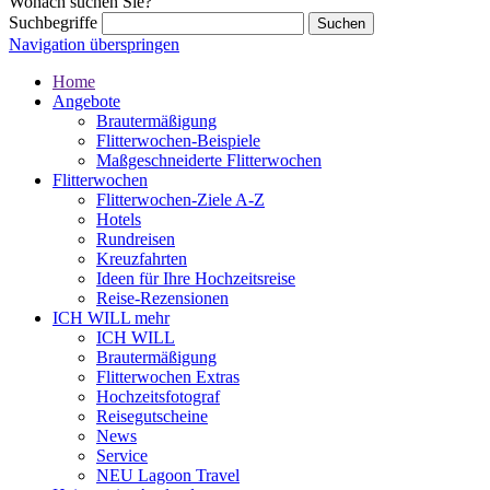
Wonach suchen Sie?
Suchbegriffe
Navigation überspringen
Home
Angebote
Brautermäßigung
Flitterwochen-Beispiele
Maßgeschneiderte Flitterwochen
Flitterwochen
Flitterwochen-Ziele A-Z
Hotels
Rundreisen
Kreuzfahrten
Ideen für Ihre Hochzeitsreise
Reise-Rezensionen
ICH WILL mehr
ICH WILL
Brautermäßigung
Flitterwochen Extras
Hochzeitsfotograf
Reisegutscheine
News
Service
NEU Lagoon Travel