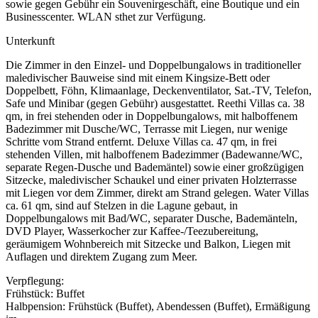
sowie gegen Gebühr ein Souvenirgeschäft, eine Boutique und ein
Businesscenter. WLAN sthet zur Verfügung.
Unterkunft
Die Zimmer in den Einzel- und Doppelbungalows in traditioneller
maledivischer Bauweise sind mit einem Kingsize-Bett oder
Doppelbett, Föhn, Klimaanlage, Deckenventilator, Sat.-TV, Telefon,
Safe und Minibar (gegen Gebühr) ausgestattet. Reethi Villas ca. 38
qm, in frei stehenden oder in Doppelbungalows, mit halboffenem
Badezimmer mit Dusche/WC, Terrasse mit Liegen, nur wenige
Schritte vom Strand entfernt. Deluxe Villas ca. 47 qm, in frei
stehenden Villen, mit halboffenem Badezimmer (Badewanne/WC,
separate Regen-Dusche und Bademäntel) sowie einer großzügigen
Sitzecke, maledivischer Schaukel und einer privaten Holzterrasse
mit Liegen vor dem Zimmer, direkt am Strand gelegen. Water Villas
ca. 61 qm, sind auf Stelzen in die Lagune gebaut, in
Doppelbungalows mit Bad/WC, separater Dusche, Bademänteln,
DVD Player, Wasserkocher zur Kaffee-/Teezubereitung,
geräumigem Wohnbereich mit Sitzecke und Balkon, Liegen mit
Auflagen und direktem Zugang zum Meer.
Verpflegung:
Frühstück: Buffet
Halbpension: Frühstück (Buffet), Abendessen (Buffet), Ermäßigung