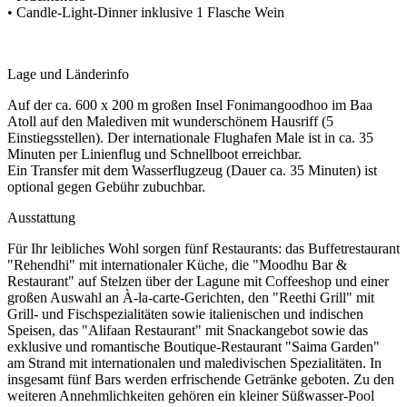
• Candle-Light-Dinner inklusive 1 Flasche Wein
Lage und Länderinfo
Auf der ca. 600 x 200 m großen Insel Fonimangoodhoo im Baa
Atoll auf den Malediven mit wunderschönem Hausriff (5
Einstiegsstellen). Der internationale Flughafen Male ist in ca. 35
Minuten per Linienflug und Schnellboot erreichbar.
Ein Transfer mit dem Wasserflugzeug (Dauer ca. 35 Minuten) ist
optional gegen Gebühr zubuchbar.
Ausstattung
Für Ihr leibliches Wohl sorgen fünf Restaurants: das Buffetrestaurant
"Rehendhi" mit internationaler Küche, die "Moodhu Bar &
Restaurant" auf Stelzen über der Lagune mit Coffeeshop und einer
großen Auswahl an À-la-carte-Gerichten, den "Reethi Grill" mit
Grill- und Fischspezialitäten sowie italienischen und indischen
Speisen, das "Alifaan Restaurant" mit Snackangebot sowie das
exklusive und romantische Boutique-Restaurant "Saima Garden"
am Strand mit internationalen und maledivischen Spezialitäten. In
insgesamt fünf Bars werden erfrischende Getränke geboten. Zu den
weiteren Annehmlichkeiten gehören ein kleiner Süßwasser-Pool