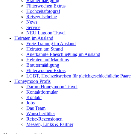
Brautermäßigung
Flitterwochen Extras
Hochzeitsfotograf
Reisegutscheine
News
Service
NEU Lagoon Travel
Heiraten im Ausland
Freie Trauung im Ausland
Heiraten am Strand
Anerkannte Eheschließung im Ausland
Heiraten auf Mauritius
Brautermäßigung
Flitterwochen Extras
LGBT, Hochzeitsreisen für gleichgeschlechtliche Paare
Honeymoon-Profis
Darum Honeymoon Travel
Kontaktformular
Kontakt
Jobs
Das Team
Wunscherfüller
Reise-Rezensionen
Messen, Links & Partner