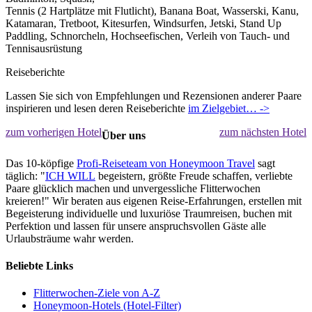
Tennis (2 Hartplätze mit Flutlicht), Banana Boat, Wasserski, Kanu,
Katamaran, Tretboot, Kitesurfen, Windsurfen, Jetski, Stand Up
Paddling, Schnorcheln, Hochseefischen, Verleih von Tauch- und
Tennisausrüstung
Reiseberichte
Lassen Sie sich von Empfehlungen und Rezensionen anderer Paare
inspirieren und lesen deren Reiseberichte
im Zielgebiet… ->
zum vorherigen Hotel
zum nächsten Hotel
Über uns
Das 10-köpfige
Profi-Reiseteam von Honeymoon Travel
sagt
täglich: "
ICH WILL
begeistern, größte Freude schaffen, verliebte
Paare glücklich machen und unvergessliche Flitterwochen
kreieren!" Wir beraten aus eigenen Reise-Erfahrungen, erstellen mit
Begeisterung individuelle und luxuriöse Traumreisen, buchen mit
Perfektion und lassen für unsere anspruchsvollen Gäste alle
Urlaubsträume wahr werden.
Beliebte Links
Flitterwochen-Ziele von A-Z
Honeymoon-Hotels (Hotel-Filter)