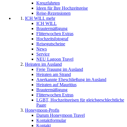
Kreuzfahrten
Ideen für Ihre Hochzeitsreise
Reise-Rezensionen
ICH WILL mehr
ICH WILL
Brautermäßigung
Flitterwochen Extras
Hochzeitsfotograf
Reisegutscheine
News
Service
NEU Lagoon Travel
Heiraten im Ausland
Freie Trauung im Ausland
Heiraten am Strand
Anerkannte Eheschließung im Ausland
Heiraten auf Mauritius
Brautermäßigung
Flitterwochen Extras
LGBT, Hochzeitsreisen für gleichgeschlechtliche
Paare
Honeymoon-Profis
Darum Honeymoon Travel
Kontaktformular
Kontakt