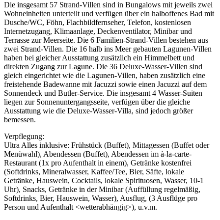
Die insgesamt 57 Strand-Villen sind in Bungalows mit jeweils zwei
Wohneinheiten unterteilt und verfügen über ein halboffenes Bad mit
Dusche/WC, Föhn, Flachbildfernseher, Telefon, kostenlosen
Internetzugang, Klimaanlage, Deckenventilator, Minibar und
Terrasse zur Meerseite. Die 6 Familien-Strand-Villen bestehen aus
zwei Strand-Villen. Die 16 halb ins Meer gebauten Lagunen-Villen
haben bei gleicher Ausstattung zusätzlich ein Himmelbett und
direkten Zugang zur Lagune. Die 36 Deluxe-Wasser-Villen sind
gleich eingerichtet wie die Lagunen-Villen, haben zusätzlich eine
freistehende Badewanne mit Jacuzzi sowie einen Jacuzzi auf dem
Sonnendeck und Butler-Service. Die insgesamt 4 Wasser-Suiten
liegen zur Sonnenuntergangsseite, verfügen über die gleiche
Ausstattung wie die Deluxe-Wasser-Villa, sind jedoch größer
bemessen.
Verpflegung:
Ultra Alles inklusive: Frühstück (Buffet), Mittagessen (Buffet oder
Menüwahl), Abendessen (Buffet), Abendessen im à-la-carte-
Restaurant (1x pro Aufenthalt in einem), Getränke kostenfrei
(Softdrinks, Mineralwasser, Kaffee/Tee, Bier, Säfte, lokale
Getränke, Hauswein, Cocktails, lokale Spirituosen, Wasser, 10-1
Uhr), Snacks, Getränke in der Minibar (Auffüllung regelmäßig,
Softdrinks, Bier, Hauswein, Wasser), Ausflug, (3 Ausflüge pro
Person und Aufenthalt <wetterabhängig>), u.v.m.