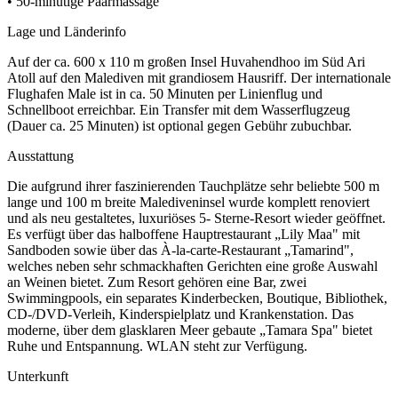
• 50-minütige Paarmassage
Lage und Länderinfo
Auf der ca. 600 x 110 m großen Insel Huvahendhoo im Süd Ari
Atoll auf den Malediven mit grandiosem Hausriff. Der internationale
Flughafen Male ist in ca. 50 Minuten per Linienflug und
Schnellboot erreichbar. Ein Transfer mit dem Wasserflugzeug
(Dauer ca. 25 Minuten) ist optional gegen Gebühr zubuchbar.
Ausstattung
Die aufgrund ihrer faszinierenden Tauchplätze sehr beliebte 500 m
lange und 100 m breite Malediveninsel wurde komplett renoviert
und als neu gestaltetes, luxuriöses 5- Sterne-Resort wieder geöffnet.
Es verfügt über das halboffene Hauptrestaurant „Lily Maa" mit
Sandboden sowie über das À-la-carte-Restaurant „Tamarind",
welches neben sehr schmackhaften Gerichten eine große Auswahl
an Weinen bietet. Zum Resort gehören eine Bar, zwei
Swimmingpools, ein separates Kinderbecken, Boutique, Bibliothek,
CD-/DVD-Verleih, Kinderspielplatz und Krankenstation. Das
moderne, über dem glasklaren Meer gebaute „Tamara Spa" bietet
Ruhe und Entspannung. WLAN steht zur Verfügung.
Unterkunft