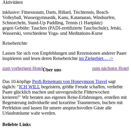
Aktivitäten
inklusive: Fitnessraum, Darts, Billard, Tischtennis, Beach-
Volleyball, Wassergymnastik, Kanu, Katamaran, Windsurfen,
Schnorcheln, Stand-Up Paddling, Tennis (1 Hartplatz)
gegen Gebühr: Tauchen (PADI-zertifizierte Tauchschule), Jetski,
Wasserski, verschiedene Yoga- und Meditations-Kurse
Reiseberichte
Lassen Sie sich von Empfehlungen und Rezensionen anderer Paare
inspirieren und lesen deren Reiseberichte
im Zielgebiet… ->
zum vorherigen Hotel
zum nächsten Hotel
Über uns
Das 10-köpfige
Profi-Reiseteam von Honeymoon Travel
sagt
täglich: "
ICH WILL
begeistern, größte Freude schaffen, verliebte
Paare glücklich machen und unvergessliche Flitterwochen
kreieren!" Wir beraten aus eigenen Reise-Erfahrungen, erstellen mit
Begeisterung individuelle und luxuriöse Traumreisen, buchen mit
Perfektion und lassen für unsere anspruchsvollen Gäste alle
Urlaubsträume wahr werden.
Beliebte Links