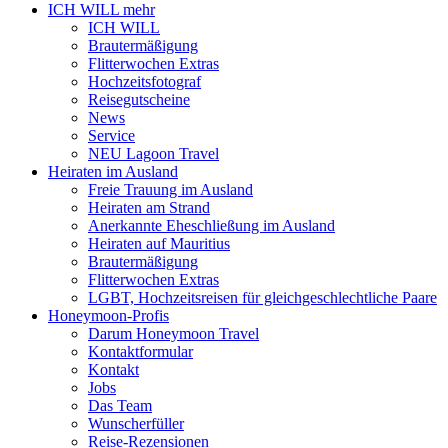
ICH WILL mehr
ICH WILL
Brautermäßigung
Flitterwochen Extras
Hochzeitsfotograf
Reisegutscheine
News
Service
NEU Lagoon Travel
Heiraten im Ausland
Freie Trauung im Ausland
Heiraten am Strand
Anerkannte Eheschließung im Ausland
Heiraten auf Mauritius
Brautermäßigung
Flitterwochen Extras
LGBT, Hochzeitsreisen für gleichgeschlechtliche Paare
Honeymoon-Profis
Darum Honeymoon Travel
Kontaktformular
Kontakt
Jobs
Das Team
Wunscherfüller
Reise-Rezensionen