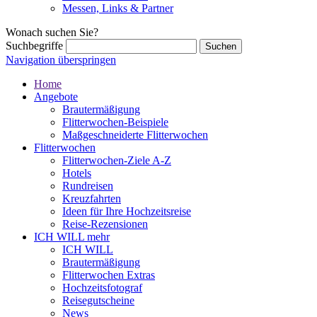
Messen, Links & Partner
Wonach suchen Sie?
Suchbegriffe
Navigation überspringen
Home
Angebote
Brautermäßigung
Flitterwochen-Beispiele
Maßgeschneiderte Flitterwochen
Flitterwochen
Flitterwochen-Ziele A-Z
Hotels
Rundreisen
Kreuzfahrten
Ideen für Ihre Hochzeitsreise
Reise-Rezensionen
ICH WILL mehr
ICH WILL
Brautermäßigung
Flitterwochen Extras
Hochzeitsfotograf
Reisegutscheine
News