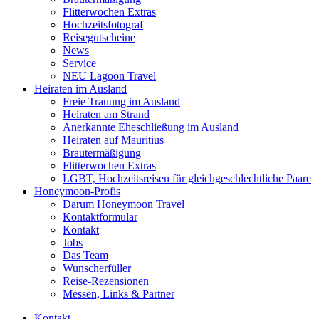
Flitterwochen Extras
Hochzeitsfotograf
Reisegutscheine
News
Service
NEU Lagoon Travel
Heiraten im Ausland
Freie Trauung im Ausland
Heiraten am Strand
Anerkannte Eheschließung im Ausland
Heiraten auf Mauritius
Brautermäßigung
Flitterwochen Extras
LGBT, Hochzeitsreisen für gleichgeschlechtliche Paare
Honeymoon-Profis
Darum Honeymoon Travel
Kontaktformular
Kontakt
Jobs
Das Team
Wunscherfüller
Reise-Rezensionen
Messen, Links & Partner
Kontakt