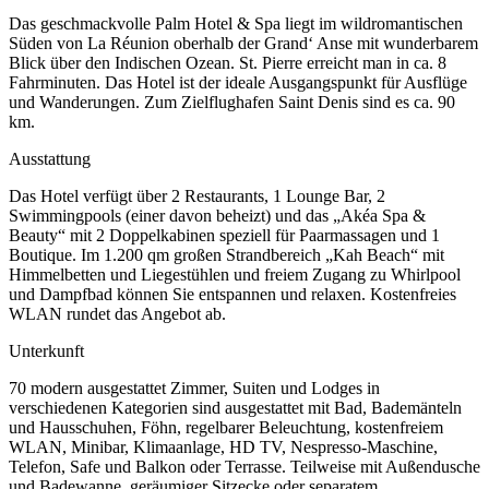
Das geschmackvolle Palm Hotel & Spa liegt im wildromantischen
Süden von La Réunion oberhalb der Grand‘ Anse mit wunderbarem
Blick über den Indischen Ozean. St. Pierre erreicht man in ca. 8
Fahrminuten. Das Hotel ist der ideale Ausgangspunkt für Ausflüge
und Wanderungen. Zum Zielflughafen Saint Denis sind es ca. 90
km.
Ausstattung
Das Hotel verfügt über 2 Restaurants, 1 Lounge Bar, 2
Swimmingpools (einer davon beheizt) und das „Akéa Spa &
Beauty“ mit 2 Doppelkabinen speziell für Paarmassagen und 1
Boutique. Im 1.200 qm großen Strandbereich „Kah Beach“ mit
Himmelbetten und Liegestühlen und freiem Zugang zu Whirlpool
und Dampfbad können Sie entspannen und relaxen. Kostenfreies
WLAN rundet das Angebot ab.
Unterkunft
70 modern ausgestattet Zimmer, Suiten und Lodges in
verschiedenen Kategorien sind ausgestattet mit Bad, Bademänteln
und Hausschuhen, Föhn, regelbarer Beleuchtung, kostenfreiem
WLAN, Minibar, Klimaanlage, HD TV, Nespresso-Maschine,
Telefon, Safe und Balkon oder Terrasse. Teilweise mit Außendusche
und Badewanne, geräumiger Sitzecke oder separatem