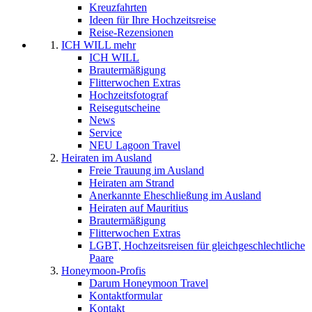
Kreuzfahrten
Ideen für Ihre Hochzeitsreise
Reise-Rezensionen
ICH WILL mehr
ICH WILL
Brautermäßigung
Flitterwochen Extras
Hochzeitsfotograf
Reisegutscheine
News
Service
NEU Lagoon Travel
Heiraten im Ausland
Freie Trauung im Ausland
Heiraten am Strand
Anerkannte Eheschließung im Ausland
Heiraten auf Mauritius
Brautermäßigung
Flitterwochen Extras
LGBT, Hochzeitsreisen für gleichgeschlechtliche
Paare
Honeymoon-Profis
Darum Honeymoon Travel
Kontaktformular
Kontakt