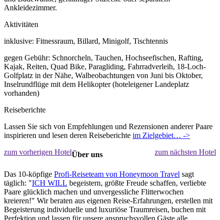
Ankleidezimmer.
Aktivitäten
inklusive: Fitnessraum, Billard, Minigolf, Tischtennis
gegen Gebühr: Schnorcheln, Tauchen, Hochseefischen, Rafting,
Kajak, Reiten, Quad Bike, Paragliding, Fahrradverleih, 18-Loch-
Golfplatz in der Nähe, Walbeobachtungen von Juni bis Oktober,
Inselrundflüge mit dem Helikopter (hoteleigener Landeplatz
vorhanden)
Reiseberichte
Lassen Sie sich von Empfehlungen und Rezensionen anderer Paare
inspirieren und lesen deren Reiseberichte
im Zielgebiet… ->
zum vorherigen Hotel
zum nächsten Hotel
Über uns
Das 10-köpfige
Profi-Reiseteam von Honeymoon Travel
sagt
täglich: "
ICH WILL
begeistern, größte Freude schaffen, verliebte
Paare glücklich machen und unvergessliche Flitterwochen
kreieren!" Wir beraten aus eigenen Reise-Erfahrungen, erstellen mit
Begeisterung individuelle und luxuriöse Traumreisen, buchen mit
Perfektion und lassen für unsere anspruchsvollen Gäste alle