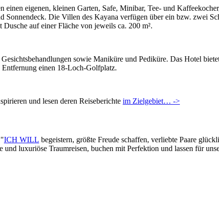
aben einen eigenen, kleinen Garten, Safe, Minibar, Tee- und Kaffeeko
Sonnendeck. Die Villen des Kayana verfügen über ein bzw. zwei Schla
Dusche auf einer Fläche von jeweils ca. 200 m².
le Gesichtsbehandlungen sowie Maniküre und Pediküre. Das Hotel biete
n Entfernung einen 18-Loch-Golfplatz.
pirieren und lesen deren Reiseberichte
im Zielgebiet… ->
 "
ICH WILL
begeistern, größte Freude schaffen, verliebte Paare glück
lle und luxuriöse Traumreisen, buchen mit Perfektion und lassen für un