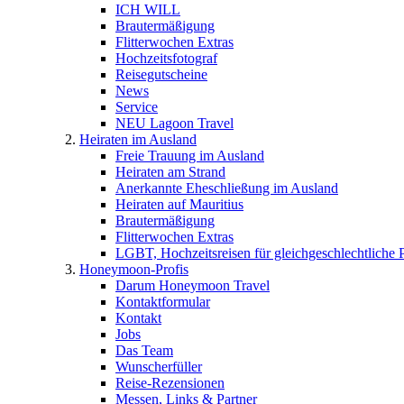
ICH WILL
Brautermäßigung
Flitterwochen Extras
Hochzeitsfotograf
Reisegutscheine
News
Service
NEU Lagoon Travel
Heiraten im Ausland
Freie Trauung im Ausland
Heiraten am Strand
Anerkannte Eheschließung im Ausland
Heiraten auf Mauritius
Brautermäßigung
Flitterwochen Extras
LGBT, Hochzeitsreisen für gleichgeschlechtliche 
Honeymoon-Profis
Darum Honeymoon Travel
Kontaktformular
Kontakt
Jobs
Das Team
Wunscherfüller
Reise-Rezensionen
Messen, Links & Partner