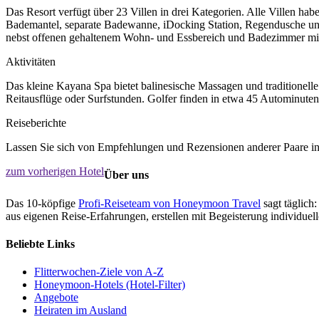
Das Resort verfügt über 23 Villen in drei Kategorien. Alle Villen h
Bademantel, separate Badewanne, iDocking Station, Regendusche und 
nebst offenen gehaltenem Wohn- und Essbereich und Badezimmer mit 
Aktivitäten
Das kleine Kayana Spa bietet balinesische Massagen und traditionel
Reitausflüge oder Surfstunden. Golfer finden in etwa 45 Autominute
Reiseberichte
Lassen Sie sich von Empfehlungen und Rezensionen anderer Paare ins
zum vorherigen Hotel
Über uns
Das 10-köpfige
Profi-Reiseteam von Honeymoon Travel
sagt täglich:
aus eigenen Reise-Erfahrungen, erstellen mit Begeisterung individue
Beliebte Links
Flitterwochen-Ziele von A-Z
Honeymoon-Hotels (Hotel-Filter)
Angebote
Heiraten im Ausland