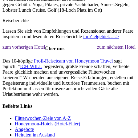
gegen Gebühr: Yoga, Pilates, private Yachtcharter, Sunset-Segeln,
Lobster Lunch Cruise, Golf (18-Loch Platz im Ort)
Reiseberichte
Lassen Sie sich von Empfehlungen und Rezensionen anderer Paare
inspirieren und lesen deren Reiseberichte
im Zielgebiet… ->
zum vorherigen Hotel
zum nächsten Hotel
Über uns
Das 10-köpfige
Profi-Reiseteam von Honeymoon Travel
sagt
täglich: "
ICH WILL
begeistern, größte Freude schaffen, verliebte
Paare glücklich machen und unvergessliche Flitterwochen
kreieren!" Wir beraten aus eigenen Reise-Erfahrungen, erstellen mit
Begeisterung individuelle und luxuriöse Traumreisen, buchen mit
Perfektion und lassen für unsere anspruchsvollen Gäste alle
Urlaubsträume wahr werden.
Beliebte Links
Flitterwochen-Ziele von A-Z
Honeymoon-Hotels (Hotel-Filter)
Angebote
Heiraten im Ausland