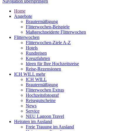
Navigation überspringen
Home
Angebote
Brautermäßigung
Flitterwochen-Beispiele
Maßgeschneiderte Flitterwochen
Flitterwochen
Flitterwochen-Ziele A-Z
Hotels
Rundreisen
Kreuzfahrten
Ideen für Ihre Hochzeitsreise
Reise-Rezensionen
ICH WILL mehr
ICH WILL
Brautermäßigung
Flitterwochen Extras
Hochzeitsfotograf
Reisegutscheine
News
Service
NEU Lagoon Travel
Heiraten im Ausland
Freie Trauung im Ausland