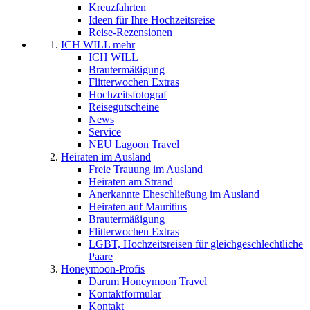
Kreuzfahrten
Ideen für Ihre Hochzeitsreise
Reise-Rezensionen
ICH WILL mehr
ICH WILL
Brautermäßigung
Flitterwochen Extras
Hochzeitsfotograf
Reisegutscheine
News
Service
NEU Lagoon Travel
Heiraten im Ausland
Freie Trauung im Ausland
Heiraten am Strand
Anerkannte Eheschließung im Ausland
Heiraten auf Mauritius
Brautermäßigung
Flitterwochen Extras
LGBT, Hochzeitsreisen für gleichgeschlechtliche
Paare
Honeymoon-Profis
Darum Honeymoon Travel
Kontaktformular
Kontakt