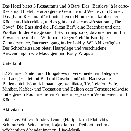
Das Hotel bietet 3 Restaurants und 3 Bars. Das „Bartleys” à la carte-
Restaurant bietet herausragende Gerichte und Weine zum Dinner.
Das „Palm Restaurant” ist unter freiem Himmel mit karibischer
Küche und Meerblick, und es gibt ein à la carte-Restaurant „The
Cove”. Die Bars sind die „Pelican Bar”, eine Beachbar und eine
Poolbar. In der Anlage sind 3 Swimmingpools, davon einer nur für
Erwachsene und ein Whirlpool. Gegen Gebühr Boutique,
Zimmerservice, Internetzugang in der Lobby, WLAN verfügbar.
Der Schönheitssalon bietet Haarpflege und verschiedene
Anwendungen wie Massagen und Body-Wraps an.
Unterkunft
82 Zimmer, Suiten und Bungalows in verschiedenen Kategorien
sind ausgestattet mit Bad mit Dusche und/oder Badewanne,
Bademantel, Föhn, Klimaanlage, Ventilator, TV, Telefon, Safe,
Minibar, Kaffee- und Teestation und Balkon oder Terrasse; teilweise
mit eigenem Pool, mehreren Zimmern, separatem Wohnbereich und
Küche.
Aktivitäten
inklusive: Fitness-Studio, Tennis (Hartplatz mit Flutlicht),
Schnorcheln, Windsurfen, Kajak fahren, Tretboot, mehrmals
wöchentlich Abendanimation, Live-Musik