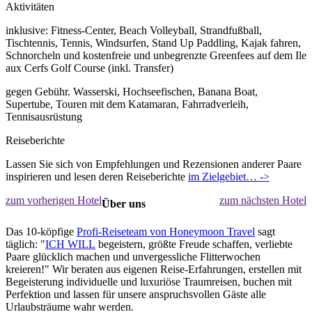
Aktivitäten
inklusive: Fitness-Center, Beach Volleyball, Strandfußball,
Tischtennis, Tennis, Windsurfen, Stand Up Paddling, Kajak fahren,
Schnorcheln und kostenfreie und unbegrenzte Greenfees auf dem Ile
aux Cerfs Golf Course (inkl. Transfer)
gegen Gebühr. Wasserski, Hochseefischen, Banana Boat,
Supertube, Touren mit dem Katamaran, Fahrradverleih,
Tennisausrüstung
Reiseberichte
Lassen Sie sich von Empfehlungen und Rezensionen anderer Paare
inspirieren und lesen deren Reiseberichte
im Zielgebiet… ->
zum vorherigen Hotel
zum nächsten Hotel
Über uns
Das 10-köpfige
Profi-Reiseteam von Honeymoon Travel
sagt
täglich: "
ICH WILL
begeistern, größte Freude schaffen, verliebte
Paare glücklich machen und unvergessliche Flitterwochen
kreieren!" Wir beraten aus eigenen Reise-Erfahrungen, erstellen mit
Begeisterung individuelle und luxuriöse Traumreisen, buchen mit
Perfektion und lassen für unsere anspruchsvollen Gäste alle
Urlaubsträume wahr werden.