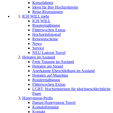
Kreuzfahrten
Ideen für Ihre Hochzeitsreise
Reise-Rezensionen
ICH WILL mehr
ICH WILL
Brautermäßigung
Flitterwochen Extras
Hochzeitsfotograf
Reisegutscheine
News
Service
NEU Lagoon Travel
Heiraten im Ausland
Freie Trauung im Ausland
Heiraten am Strand
Anerkannte Eheschließung im Ausland
Heiraten auf Mauritius
Brautermäßigung
Flitterwochen Extras
LGBT, Hochzeitsreisen für gleichgeschlechtliche
Paare
Honeymoon-Profis
Darum Honeymoon Travel
Kontaktformular
Kontakt