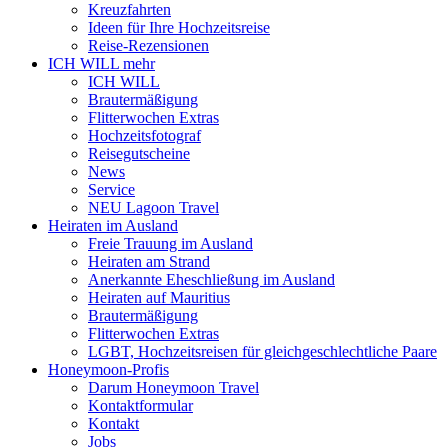
Kreuzfahrten
Ideen für Ihre Hochzeitsreise
Reise-Rezensionen
ICH WILL mehr
ICH WILL
Brautermäßigung
Flitterwochen Extras
Hochzeitsfotograf
Reisegutscheine
News
Service
NEU Lagoon Travel
Heiraten im Ausland
Freie Trauung im Ausland
Heiraten am Strand
Anerkannte Eheschließung im Ausland
Heiraten auf Mauritius
Brautermäßigung
Flitterwochen Extras
LGBT, Hochzeitsreisen für gleichgeschlechtliche Paare
Honeymoon-Profis
Darum Honeymoon Travel
Kontaktformular
Kontakt
Jobs