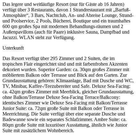
Das legere und weitläufige Resort (nur für Gäste ab 16 Jahren)
verfügt über 3 Restaurants, davon 1 Strandrestaurant mit „Barfuß-
Atmosphäre“, 3 Bars, Nachtclub, An- und Abreise Lounge, Strand-
und Poolservice, 2 Pools, Bücherei, Boutique und ein traumhaftes
600 qm großes Spa mit modernen Behandlungs-räumen und 2
Außenpavillons (auch für Paare) inklusive Sauna, Dampfbad und
Jacuzzi. WLAN steht zur Verfügung.
Unterkunft
Das Resort verfügt über 295 Zimmer und 2 Suiten, die im
tropischen Flair eingerichtet sind und mit farbenfrohen Akzenten
dekoriert wurden. Superior Garden: ca. 30qm großes Zimmer mit
möbliertem Balkon oder Terrasse und Blick auf den Garten. Zur
Grundausstattung gehören: Klimaanlage, Bad mit Dusche und WC,
TV, Minibar, Kaffee-/Teezubereiter und Safe. Deluxe Sea-Facing:
ca. 42qm großes Zimmer mit Meerblick, gleicher Grundausstattung,
ohne Balkon/Terrasse Deluxe Sea-Facing Terrace/Balkcony:
identisches Zimmer wie Deluxe Sea-Facing mit Balkon/Terrasse
Junior Suite: ca. 72qm große Suite mit Balkon oder Terrasse in
Meerrichtung. Die Suite verfügt über eine separate Dusche und
Badewanne sowie ein separates Schlafzimmer. Ambre Suite: ca.
80qm große Suite mit luxuriöser Ausstattung, ähnlich wie Junior
Suite mit zusätzlichem Wohnbereich.