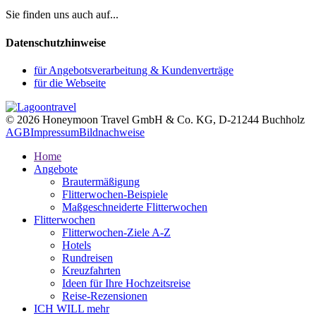
Sie finden uns auch auf...
Datenschutzhinweise
für Angebotsverarbeitung & Kundenverträge
für die Webseite
© 2026 Honeymoon Travel GmbH & Co. KG, D-21244 Buchholz
AGB
Impressum
Bildnachweise
Home
Angebote
Brautermäßigung
Flitterwochen-Beispiele
Maßgeschneiderte Flitterwochen
Flitterwochen
Flitterwochen-Ziele A-Z
Hotels
Rundreisen
Kreuzfahrten
Ideen für Ihre Hochzeitsreise
Reise-Rezensionen
ICH WILL mehr