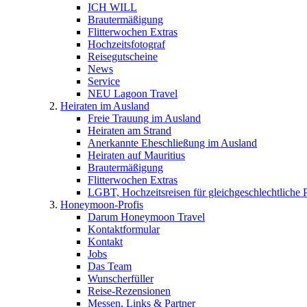
ICH WILL
Brautermäßigung
Flitterwochen Extras
Hochzeitsfotograf
Reisegutscheine
News
Service
NEU Lagoon Travel
Heiraten im Ausland
Freie Trauung im Ausland
Heiraten am Strand
Anerkannte Eheschließung im Ausland
Heiraten auf Mauritius
Brautermäßigung
Flitterwochen Extras
LGBT, Hochzeitsreisen für gleichgeschlechtliche 
Honeymoon-Profis
Darum Honeymoon Travel
Kontaktformular
Kontakt
Jobs
Das Team
Wunscherfüller
Reise-Rezensionen
Messen, Links & Partner