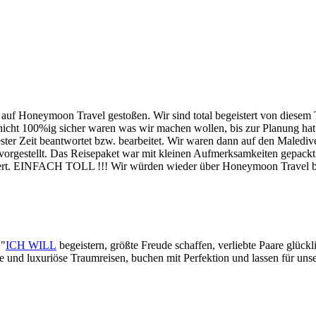
ir auf Honeymoon Travel gestoßen. Wir sind total begeistert von die
s nicht 100%ig sicher waren was wir machen wollen, bis zur Planung 
er Zeit beantwortet bzw. bearbeitet. Wir waren dann auf den Malediv
 vorgestellt. Das Reisepaket war mit kleinen Aufmerksamkeiten gepackt.
ioniert. EINFACH TOLL !!! Wir würden wieder über Honeymoon Travel 
 "
ICH WILL
begeistern, größte Freude schaffen, verliebte Paare glück
lle und luxuriöse Traumreisen, buchen mit Perfektion und lassen für un