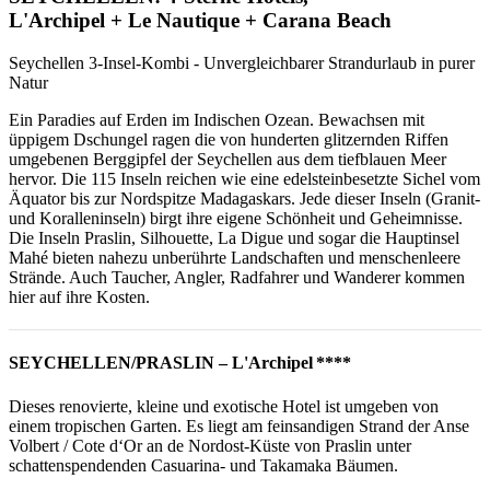
L'Archipel + Le Nautique + Carana Beach
Seychellen 3-Insel-Kombi - Unvergleichbarer Strandurlaub in purer
Natur
Ein Paradies auf Erden im Indischen Ozean. Bewachsen mit
üppigem Dschungel ragen die von hunderten glitzernden Riffen
umgebenen Berggipfel der Seychellen aus dem tiefblauen Meer
hervor. Die 115 Inseln reichen wie eine edelsteinbesetzte Sichel vom
Äquator bis zur Nordspitze Madagaskars. Jede dieser Inseln (Granit-
und Koralleninseln) birgt ihre eigene Schönheit und Geheimnisse.
Die Inseln Praslin, Silhouette, La Digue und sogar die Hauptinsel
Mahé bieten nahezu unberührte Landschaften und menschenleere
Strände. Auch Taucher, Angler, Radfahrer und Wanderer kommen
hier auf ihre Kosten.
SEYCHELLEN/PRASLIN – L'Archipel ****
Dieses renovierte, kleine und exotische Hotel ist umgeben von
einem tropischen Garten. Es liegt am feinsandigen Strand der Anse
Volbert / Cote d‘Or an de Nordost-Küste von Praslin unter
schattenspendenden Casuarina- und Takamaka Bäumen.