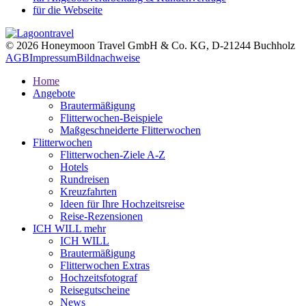
für die Webseite
© 2026 Honeymoon Travel GmbH & Co. KG, D-21244 Buchholz
AGB
Impressum
Bildnachweise
Home
Angebote
Brautermäßigung
Flitterwochen-Beispiele
Maßgeschneiderte Flitterwochen
Flitterwochen
Flitterwochen-Ziele A-Z
Hotels
Rundreisen
Kreuzfahrten
Ideen für Ihre Hochzeitsreise
Reise-Rezensionen
ICH WILL mehr
ICH WILL
Brautermäßigung
Flitterwochen Extras
Hochzeitsfotograf
Reisegutscheine
News