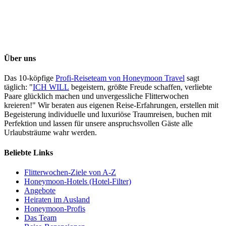
Traumreisebogen ausfüllen
Über uns
Das 10-köpfige
Profi-Reiseteam von Honeymoon Travel
sagt
täglich: "
ICH WILL
begeistern, größte Freude schaffen, verliebte
Paare glücklich machen und unvergessliche Flitterwochen
kreieren!" Wir beraten aus eigenen Reise-Erfahrungen, erstellen mit
Begeisterung individuelle und luxuriöse Traumreisen, buchen mit
Perfektion und lassen für unsere anspruchsvollen Gäste alle
Urlaubsträume wahr werden.
Beliebte Links
Flitterwochen-Ziele von A-Z
Honeymoon-Hotels (Hotel-Filter)
Angebote
Heiraten im Ausland
Honeymoon-Profis
Das Team