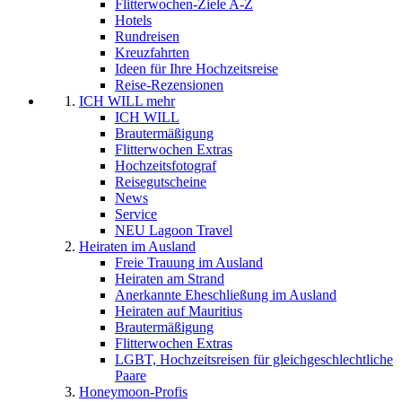
Flitterwochen-Ziele A-Z
Hotels
Rundreisen
Kreuzfahrten
Ideen für Ihre Hochzeitsreise
Reise-Rezensionen
ICH WILL mehr
ICH WILL
Brautermäßigung
Flitterwochen Extras
Hochzeitsfotograf
Reisegutscheine
News
Service
NEU Lagoon Travel
Heiraten im Ausland
Freie Trauung im Ausland
Heiraten am Strand
Anerkannte Eheschließung im Ausland
Heiraten auf Mauritius
Brautermäßigung
Flitterwochen Extras
LGBT, Hochzeitsreisen für gleichgeschlechtliche
Paare
Honeymoon-Profis