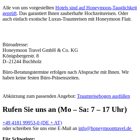
Alle von uns vorgestellten
Hotels sind auf Honeymoon-Tauglichkeit
geprüft
. Das garantiert Ihnen zauberhafte Hochzeitsreisen. Oder
auch einfach exotische Luxus-Traumreisen mit Honeymoon Flair.
Büroadresse:
Honeymoon Travel GmbH & Co. KG
Königsbergerstr. 8
D–21244 Buchholz
Büro-Beratungstermine erfolgen nach Absprache mit Ihnen. Wir
haben keine festen Büro-Präsenszeiten.
Abkürzung zum passenden Angebot:
Traumreisebogen ausfüllen
Rufen Sie uns an (Mo – Sa: 7 – 17 Uhr)
+49 4181 99953-0 (DE + AT)
oder schreiben Sie uns eine E-Mail an
info@honeymoontravel.de
Für Schweizer: