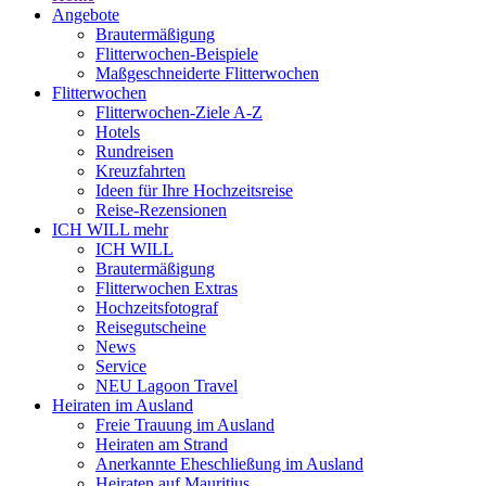
Angebote
Brautermäßigung
Flitterwochen-Beispiele
Maßgeschneiderte Flitterwochen
Flitterwochen
Flitterwochen-Ziele A-Z
Hotels
Rundreisen
Kreuzfahrten
Ideen für Ihre Hochzeitsreise
Reise-Rezensionen
ICH WILL mehr
ICH WILL
Brautermäßigung
Flitterwochen Extras
Hochzeitsfotograf
Reisegutscheine
News
Service
NEU Lagoon Travel
Heiraten im Ausland
Freie Trauung im Ausland
Heiraten am Strand
Anerkannte Eheschließung im Ausland
Heiraten auf Mauritius