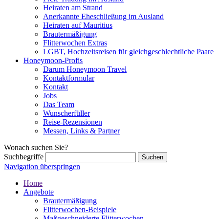
Heiraten am Strand
Anerkannte Eheschließung im Ausland
Heiraten auf Mauritius
Brautermäßigung
Flitterwochen Extras
LGBT, Hochzeitsreisen für gleichgeschlechtliche Paare
Honeymoon-Profis
Darum Honeymoon Travel
Kontaktformular
Kontakt
Jobs
Das Team
Wunscherfüller
Reise-Rezensionen
Messen, Links & Partner
Wonach suchen Sie?
Suchbegriffe
Navigation überspringen
Home
Angebote
Brautermäßigung
Flitterwochen-Beispiele
Maßgeschneiderte Flitterwochen