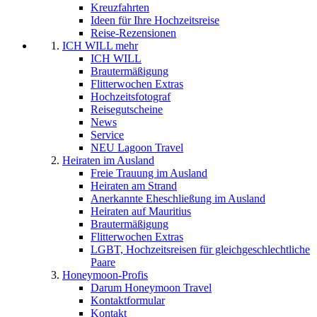
Kreuzfahrten
Ideen für Ihre Hochzeitsreise
Reise-Rezensionen
ICH WILL mehr
ICH WILL
Brautermäßigung
Flitterwochen Extras
Hochzeitsfotograf
Reisegutscheine
News
Service
NEU Lagoon Travel
Heiraten im Ausland
Freie Trauung im Ausland
Heiraten am Strand
Anerkannte Eheschließung im Ausland
Heiraten auf Mauritius
Brautermäßigung
Flitterwochen Extras
LGBT, Hochzeitsreisen für gleichgeschlechtliche
Paare
Honeymoon-Profis
Darum Honeymoon Travel
Kontaktformular
Kontakt