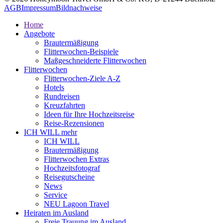
AGB
Impressum
Bildnachweise
Home
Angebote
Brautermäßigung
Flitterwochen-Beispiele
Maßgeschneiderte Flitterwochen
Flitterwochen
Flitterwochen-Ziele A-Z
Hotels
Rundreisen
Kreuzfahrten
Ideen für Ihre Hochzeitsreise
Reise-Rezensionen
ICH WILL mehr
ICH WILL
Brautermäßigung
Flitterwochen Extras
Hochzeitsfotograf
Reisegutscheine
News
Service
NEU Lagoon Travel
Heiraten im Ausland
Freie Trauung im Ausland