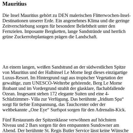
Mauritius
Die Insel Mauritius gehört zu DEN malerischen Flitterwochen-Insel-
Destinationen unserer Erde. Ein angenehmes Klima und die geringe
Zeitverschiebung sorgen für besondere Beliebtheit unter den
Fernzielen. Imposante Bergketten, lange Sandstrände und herrlich
grüne Zuckerrohrplantagen prägen die Landschaft.
An einem langen, weißen Sandstrand an der südwestlichen Spitze
von Mauritius und der Halbinsel Le Morne liegt dieses einzigartige
Luxus-Resort. Im Hintergrund ragt aus tropischer Vegetation der
gewaltige, zum UNESCO-Welterbe gehörende, Berg Le Morne
Brabant und im Vordergrund strahlt der glasklare, flachabfallende
Ozean. Insgesamt stehen 172 elegante Suiten und eine 4-
Schlafzimmer- Villa zur Verfügung. Das berühmte „Iridium Spa“
sorgt für tiefste Entspannung, das Tauchcenter oder der
weltbekannte „One Eye“ Surfspot sorgen für den Adrenalin-Kick.
Fünf Restaurants der Spitzenklasse verwöhnen auf höchstem
Niveau und 2 Bars sorgen für den entspannten Sundowner am
Abend. Der berühmte St. Regis Butler Service lässt keine Wünsche