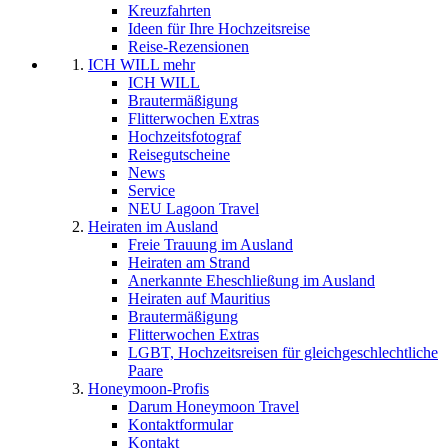
Kreuzfahrten
Ideen für Ihre Hochzeitsreise
Reise-Rezensionen
ICH WILL mehr
ICH WILL
Brautermäßigung
Flitterwochen Extras
Hochzeitsfotograf
Reisegutscheine
News
Service
NEU Lagoon Travel
Heiraten im Ausland
Freie Trauung im Ausland
Heiraten am Strand
Anerkannte Eheschließung im Ausland
Heiraten auf Mauritius
Brautermäßigung
Flitterwochen Extras
LGBT, Hochzeitsreisen für gleichgeschlechtliche
Paare
Honeymoon-Profis
Darum Honeymoon Travel
Kontaktformular
Kontakt