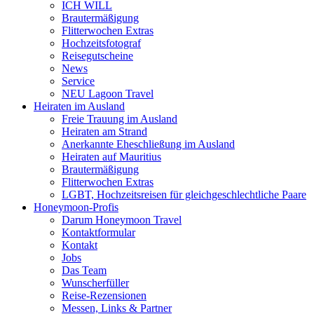
ICH WILL
Brautermäßigung
Flitterwochen Extras
Hochzeitsfotograf
Reisegutscheine
News
Service
NEU Lagoon Travel
Heiraten im Ausland
Freie Trauung im Ausland
Heiraten am Strand
Anerkannte Eheschließung im Ausland
Heiraten auf Mauritius
Brautermäßigung
Flitterwochen Extras
LGBT, Hochzeitsreisen für gleichgeschlechtliche Paare
Honeymoon-Profis
Darum Honeymoon Travel
Kontaktformular
Kontakt
Jobs
Das Team
Wunscherfüller
Reise-Rezensionen
Messen, Links & Partner