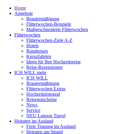
Home
Angebote
Brautermäßigung
Flitterwochen-Beispiele
Maßgeschneiderte Flitterwochen
Flitterwochen
Flitterwochen-Ziele A-Z
Hotels
Rundreisen
Kreuzfahrten
Ideen für Ihre Hochzeitsreise
Reise-Rezensionen
ICH WILL mehr
ICH WILL
Brautermäßigung
Flitterwochen Extras
Hochzeitsfotograf
Reisegutscheine
News
Service
NEU Lagoon Travel
Heiraten im Ausland
Freie Trauung im Ausland
Heiraten am Strand