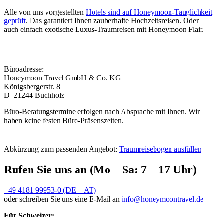
Alle von uns vorgestellten
Hotels sind auf Honeymoon-Tauglichkeit
geprüft
. Das garantiert Ihnen zauberhafte Hochzeitsreisen. Oder
auch einfach exotische Luxus-Traumreisen mit Honeymoon Flair.
Büroadresse:
Honeymoon Travel GmbH & Co. KG
Königsbergerstr. 8
D–21244 Buchholz
Büro-Beratungstermine erfolgen nach Absprache mit Ihnen. Wir
haben keine festen Büro-Präsenszeiten.
Abkürzung zum passenden Angebot:
Traumreisebogen ausfüllen
Rufen Sie uns an (Mo – Sa: 7 – 17 Uhr)
+49 4181 99953-0 (DE + AT)
oder schreiben Sie uns eine E-Mail an
info@honeymoontravel.de
Für Schweizer: