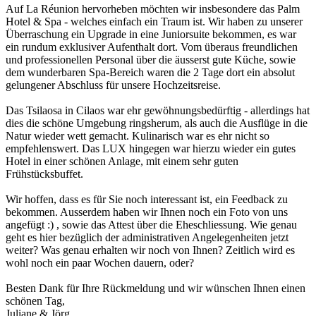
Auf La Réunion hervorheben möchten wir insbesondere das Palm
Hotel & Spa - welches einfach ein Traum ist. Wir haben zu unserer
Überraschung ein Upgrade in eine Juniorsuite bekommen, es war
ein rundum exklusiver Aufenthalt dort. Vom überaus freundlichen
und professionellen Personal über die äusserst gute Küche, sowie
dem wunderbaren Spa-Bereich waren die 2 Tage dort ein absolut
gelungener Abschluss für unsere Hochzeitsreise.
Das Tsilaosa in Cilaos war ehr gewöhnungsbedürftig - allerdings hat
dies die schöne Umgebung ringsherum, als auch die Ausflüge in die
Natur wieder wett gemacht. Kulinarisch war es ehr nicht so
empfehlenswert. Das LUX hingegen war hierzu wieder ein gutes
Hotel in einer schönen Anlage, mit einem sehr guten
Frühstücksbuffet.
Wir hoffen, dass es für Sie noch interessant ist, ein Feedback zu
bekommen. Ausserdem haben wir Ihnen noch ein Foto von uns
angefügt :) , sowie das Attest über die Eheschliessung. Wie genau
geht es hier bezüglich der administrativen Angelegenheiten jetzt
weiter? Was genau erhalten wir noch von Ihnen? Zeitlich wird es
wohl noch ein paar Wochen dauern, oder?
Besten Dank für Ihre Rückmeldung und wir wünschen Ihnen einen
schönen Tag,
Juliane & Jörg