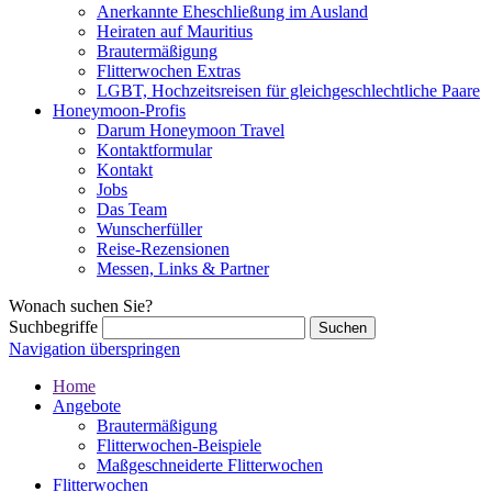
Anerkannte Eheschließung im Ausland
Heiraten auf Mauritius
Brautermäßigung
Flitterwochen Extras
LGBT, Hochzeitsreisen für gleichgeschlechtliche Paare
Honeymoon-Profis
Darum Honeymoon Travel
Kontaktformular
Kontakt
Jobs
Das Team
Wunscherfüller
Reise-Rezensionen
Messen, Links & Partner
Wonach suchen Sie?
Suchbegriffe
Navigation überspringen
Home
Angebote
Brautermäßigung
Flitterwochen-Beispiele
Maßgeschneiderte Flitterwochen
Flitterwochen