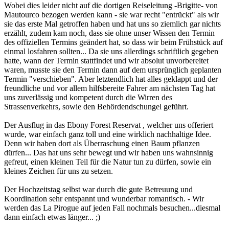
Wobei dies leider nicht auf die dortigen Reiseleitung -Brigitte- von
Mautourco bezogen werden kann - sie war recht "entrückt" als wir
sie das erste Mal getroffen haben und hat uns so ziemlich gar nichts
erzählt, zudem kam noch, dass sie ohne unser Wissen den Termin
des offiziellen Termins geändert hat, so dass wir beim Frühstück auf
einmal losfahren sollten... Da sie uns allerdings schriftlich gegeben
hatte, wann der Termin stattfindet und wir absolut unvorbereitet
waren, musste sie den Termin dann auf dem ursprünglich geplanten
Termin "verschieben". Aber letztendlich hat alles geklappt und der
freundliche und vor allem hilfsbereite Fahrer am nächsten Tag hat
uns zuverlässig und kompetent durch die Wirren des
Strassenverkehrs, sowie den Behördendschungel geführt.
Der Ausflug in das Ebony Forest Reservat , welcher uns offeriert
wurde, war einfach ganz toll und eine wirklich nachhaltige Idee.
Denn wir haben dort als Überraschung einen Baum pflanzen
dürfen... Das hat uns sehr bewegt und wir haben uns wahnsinnig
gefreut, einen kleinen Teil für die Natur tun zu dürfen, sowie ein
kleines Zeichen für uns zu setzen.
Der Hochzeitstag selbst war durch die gute Betreuung und
Koordination sehr entspannt und wunderbar romantisch. - Wir
werden das La Pirogue auf jeden Fall nochmals besuchen...diesmal
dann einfach etwas länger... ;)