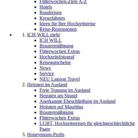
Flitterwochen-Ziele A-Z
Hotels
Rundreisen
Kreuzfahrten
Ideen für Ihre Hochzeitsreise
Reise-Rezensionen
ICH WILL mehr
ICH WILL
Brautermäßigung
Flitterwochen Extras
Hochzeitsfotograf
Reisegutscheine
News
Service
NEU Lagoon Travel
Heiraten im Ausland
Freie Trauung im Ausland
Heiraten am Strand
Anerkannte Eheschließung im Ausland
Heiraten auf Mauritius
Brautermäßigung
Flitterwochen Extras
LGBT, Hochzeitsreisen für gleichgeschlechtliche
Paare
Honeymoon-Profis