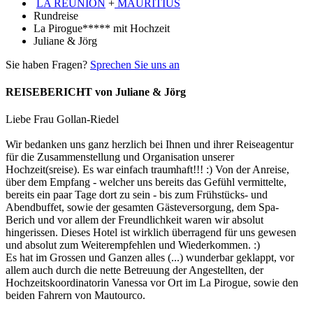
LA RÉUNION
+
MAURITIUS
Rundreise
La Pirogue***** mit Hochzeit
Juliane & Jörg
Sie haben Fragen?
Sprechen Sie uns an
REISEBERICHT von Juliane & Jörg
Liebe Frau Gollan-Riedel
Wir bedanken uns ganz herzlich bei Ihnen und ihrer Reiseagentur
für die Zusammenstellung und Organisation unserer
Hochzeit(sreise). Es war einfach traumhaft!!! :) Von der Anreise,
über dem Empfang - welcher uns bereits das Gefühl vermittelte,
bereits ein paar Tage dort zu sein - bis zum Frühstücks- und
Abendbuffet, sowie der gesamten Gästeversorgung, dem Spa-
Berich und vor allem der Freundlichkeit waren wir absolut
hingerissen. Dieses Hotel ist wirklich überragend für uns gewesen
und absolut zum Weiterempfehlen und Wiederkommen. :)
Es hat im Grossen und Ganzen alles (...) wunderbar geklappt, vor
allem auch durch die nette Betreuung der Angestellten, der
Hochzeitskoordinatorin Vanessa vor Ort im La Pirogue, sowie den
beiden Fahrern von Mautourco.