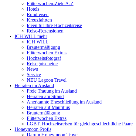
Flitterwochen-Ziele A-Z
Hotels
Rundreisen
Kreuzfahrten
Ideen für Ihre Hochzeitsreise
Reise-Rezensionen
ICH WILL mehr
ICH WILL
Brautermäßigung
Flitterwochen Extras
Hochzeitsfotograf
Reisegutscheine
News
Service
NEU Lagoon Travel
Heiraten im Ausland
Freie Trauung im Ausland
Heiraten am Strand
Anerkannte Eheschließung im Ausland
Heiraten auf Mauritius
Brautermäßigung
Flitterwochen Extras
LGBT, Hochzeitsreisen für gleichgeschlechtliche Paare
Honeymoon-Profis
Darum Honeymoon Travel