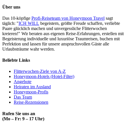
Über uns
Das 10-köpfige
Profi-Reiseteam von Honeymoon Travel
sagt
täglich: "
ICH WILL
begeistern, größte Freude schaffen, verliebte
Paare glücklich machen und unvergessliche Flitterwochen
kreieren!" Wir beraten aus eigenen Reise-Erfahrungen, erstellen mit
Begeisterung individuelle und luxuriöse Traumreisen, buchen mit
Perfektion und lassen für unsere anspruchsvollen Gäste alle
Urlaubsträume wahr werden.
Beliebte Links
Flitterwochen-Ziele von A-Z
Honeymoon-Hotels (Hotel-Filter)
Angebote
Heiraten im Ausland
Honeymoon-Profis
Das Team
Reise-Rezensionen
Rufen Sie uns an
(Mo – Fr: 9 – 17 Uhr)