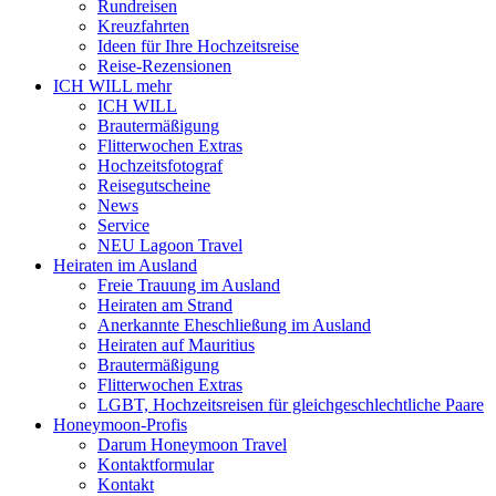
Rundreisen
Kreuzfahrten
Ideen für Ihre Hochzeitsreise
Reise-Rezensionen
ICH WILL mehr
ICH WILL
Brautermäßigung
Flitterwochen Extras
Hochzeitsfotograf
Reisegutscheine
News
Service
NEU Lagoon Travel
Heiraten im Ausland
Freie Trauung im Ausland
Heiraten am Strand
Anerkannte Eheschließung im Ausland
Heiraten auf Mauritius
Brautermäßigung
Flitterwochen Extras
LGBT, Hochzeitsreisen für gleichgeschlechtliche Paare
Honeymoon-Profis
Darum Honeymoon Travel
Kontaktformular
Kontakt