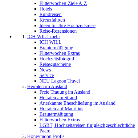
Flitterwochen-Ziele A-Z
Hotels
Rundreisen
Kreuzfahrten
Ideen für Ihre Hochzeitsreise
Reise-Rezensionen
ICH WILL mehr
ICH WILL
Brautermäßigung
Flitterwochen Extras
Hochzeitsfotograf
Reisegutscheine
News
Service
NEU Lagoon Travel
Heiraten im Ausland
Freie Trauung im Ausland
Heiraten am Strand
Anerkannte Eheschließung im Ausland
Heiraten auf Mauritius
Brautermäßigung
Flitterwochen Extras
LGBT, Hochzeitsreisen für gleichgeschlechtliche
Paare
Honeymoon-Profis