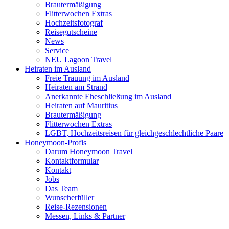
Brautermäßigung
Flitterwochen Extras
Hochzeitsfotograf
Reisegutscheine
News
Service
NEU Lagoon Travel
Heiraten im Ausland
Freie Trauung im Ausland
Heiraten am Strand
Anerkannte Eheschließung im Ausland
Heiraten auf Mauritius
Brautermäßigung
Flitterwochen Extras
LGBT, Hochzeitsreisen für gleichgeschlechtliche Paare
Honeymoon-Profis
Darum Honeymoon Travel
Kontaktformular
Kontakt
Jobs
Das Team
Wunscherfüller
Reise-Rezensionen
Messen, Links & Partner