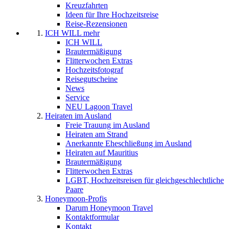
Kreuzfahrten
Ideen für Ihre Hochzeitsreise
Reise-Rezensionen
ICH WILL mehr
ICH WILL
Brautermäßigung
Flitterwochen Extras
Hochzeitsfotograf
Reisegutscheine
News
Service
NEU Lagoon Travel
Heiraten im Ausland
Freie Trauung im Ausland
Heiraten am Strand
Anerkannte Eheschließung im Ausland
Heiraten auf Mauritius
Brautermäßigung
Flitterwochen Extras
LGBT, Hochzeitsreisen für gleichgeschlechtliche
Paare
Honeymoon-Profis
Darum Honeymoon Travel
Kontaktformular
Kontakt