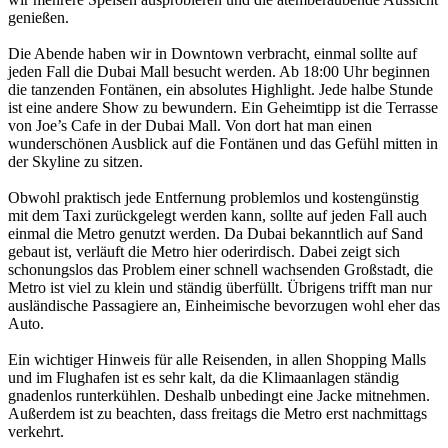
genießen.
Die Abende haben wir in Downtown verbracht, einmal sollte auf
jeden Fall die Dubai Mall besucht werden. Ab 18:00 Uhr beginnen
die tanzenden Fontänen, ein absolutes Highlight. Jede halbe Stunde
ist eine andere Show zu bewundern. Ein Geheimtipp ist die Terrasse
von Joe’s Cafe in der Dubai Mall. Von dort hat man einen
wunderschönen Ausblick auf die Fontänen und das Gefühl mitten in
der Skyline zu sitzen.
Obwohl praktisch jede Entfernung problemlos und kostengünstig
mit dem Taxi zurückgelegt werden kann, sollte auf jeden Fall auch
einmal die Metro genutzt werden. Da Dubai bekanntlich auf Sand
gebaut ist, verläuft die Metro hier oderirdisch. Dabei zeigt sich
schonungslos das Problem einer schnell wachsenden Großstadt, die
Metro ist viel zu klein und ständig überfüllt. Übrigens trifft man nur
ausländische Passagiere an, Einheimische bevorzugen wohl eher das
Auto.
Ein wichtiger Hinweis für alle Reisenden, in allen Shopping Malls
und im Flughafen ist es sehr kalt, da die Klimaanlagen ständig
gnadenlos runterkühlen. Deshalb unbedingt eine Jacke mitnehmen.
Außerdem ist zu beachten, dass freitags die Metro erst nachmittags
verkehrt.