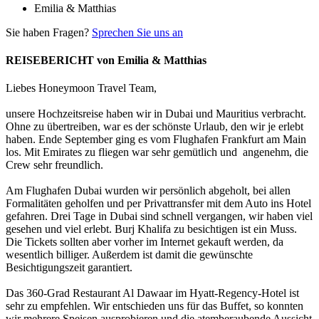
Emilia & Matthias
Sie haben Fragen?
Sprechen Sie uns an
REISEBERICHT von Emilia & Matthias
Liebes Honeymoon Travel Team,
unsere Hochzeitsreise haben wir in Dubai und Mauritius verbracht.
Ohne zu übertreiben, war es der schönste Urlaub, den wir je erlebt
haben. Ende September ging es vom Flughafen Frankfurt am Main
los. Mit Emirates zu fliegen war sehr gemütlich und angenehm, die
Crew sehr freundlich.
Am Flughafen Dubai wurden wir persönlich abgeholt, bei allen
Formalitäten geholfen und per Privattransfer mit dem Auto ins Hotel
gefahren. Drei Tage in Dubai sind schnell vergangen, wir haben viel
gesehen und viel erlebt. Burj Khalifa zu besichtigen ist ein Muss.
Die Tickets sollten aber vorher im Internet gekauft werden, da
wesentlich billiger. Außerdem ist damit die gewünschte
Besichtigungszeit garantiert.
Das 360-Grad Restaurant Al Dawaar im Hyatt-Regency-Hotel ist
sehr zu empfehlen. Wir entschieden uns für das Buffet, so konnten
wir mehrere Speisen ausprobieren und die atemberaubende Aussicht