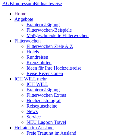
AGB
Impressum
Bildnachweise
Home
Angebote
Brautermäßigung
Flitterwochen-Beispiele
Maßgeschneiderte Flitterwochen
Flitterwochen
Flitterwochen-Ziele A-Z
Hotels
Rundreisen
Kreuzfahrten
Ideen für Ihre Hochzeitsreise
Reise-Rezensionen
ICH WILL mehr
ICH WILL
Brautermäßigung
Flitterwochen Extras
Hochzeitsfotograf
Reisegutscheine
News
Service
NEU Lagoon Travel
Heiraten im Ausland
Freie Trauung im Ausland