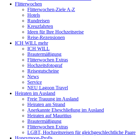
Flitterwochen
Flitterwochen-Ziele A-Z
Hotels
Rundreisen
Kreuzfahrten
Ideen für Ihre Hochzeitsreise
Reise-Rezensionen
ICH WILL mehr
ICH WILL
Brautermäßigung
Flitterwochen Extras
Hochzeitsfotograf
Reisegutscheine
News
Service
NEU Lagoon Travel
Heiraten im Ausland
Freie Trauung im Ausland
Heiraten am Strand
Anerkannte Eheschließung im Ausland
Heiraten auf Mauritius
Brautermäßigung
Flitterwochen Extras
LGBT, Hochzeitsreisen für gleichgeschlechtliche Paare
Honeymoon-Profis