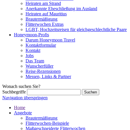
Heiraten am Strand
Anerkannte Eheschließung im Ausland
Heiraten auf Mauritius
Brautermäßigung
Flitterwochen Extras
LGBT, Hochzeitsreisen für gleichgeschlechtliche Paare
Honeymoon-Profis
Darum Honeymoon Travel
Kontaktformular
Kontakt
Jobs
Das Team
Wunscherfüller
Reise-Rezensionen
Messen, Links & Partner
Wonach suchen Sie?
Suchbegriffe
Navigation überspringen
Home
Angebote
Brautermäßigung
Flitterwochen-Beispiele
Maßgeschneiderte Flitterwochen