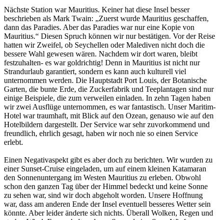
Nächste Station war Mauritius. Keiner hat diese Insel besser
beschrieben als Mark Twain: „Zuerst wurde Mauritius geschaffen,
dann das Paradies. Aber das Paradies war nur eine Kopie von
Mauritius.“ Diesen Spruch können wir nur bestätigen. Vor der Reise
hatten wir Zweifel, ob Seychellen oder Malediven nicht doch die
bessere Wahl gewesen wären. Nachdem wir dort waren, bleibt
festzuhalten- es war goldrichtig! Denn in Mauritius ist nicht nur
Strandurlaub garantiert, sondern es kann auch kulturell viel
unternommen werden. Die Hauptstadt Port Louis, der Botanische
Garten, die bunte Erde, die Zuckerfabrik und Teeplantagen sind nur
einige Beispiele, die zum verweilen einladen. In zehn Tagen haben
wir zwei Ausflüge unternommen, es war fantastisch. Unser Maritim-
Hotel war traumhaft, mit Blick auf den Ozean, genauso wie auf den
Hotelbildern dargestellt. Der Service war sehr zuvorkommend und
freundlich, ehrlich gesagt, haben wir noch nie so einen Service
erlebt.
Einen Negativaspekt gibt es aber doch zu berichten. Wir wurden zu
einer Sunset-Cruise eingeladen, um auf einem kleinen Katamaran
den Sonnenuntergang im Westen Mauritius zu erleben. Obwohl
schon den ganzen Tag über der Himmel bedeckt und keine Sonne
zu sehen war, sind wir doch abgeholt worden. Unsere Hoffnung
war, dass am anderen Ende der Insel eventuell besseres Wetter sein
könnte. Aber leider änderte sich nichts. Überall Wolken, Regen und